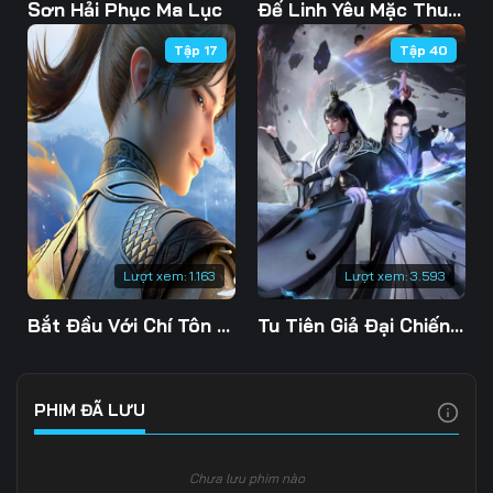
103
104
105
Sơn Hải Phục Ma Lục
Đế Linh Yêu Mặc Thuỷ Linh Lung
Tập 17
Tập 40
106
107
108
109
110
111
112
113
114
115
116
117
118
119
120
Lượt xem:
1.163
Lượt xem:
3.593
121
122
123
Bắt Đầu Với Chí Tôn Đan Điền
Tu Tiên Giả Đại Chiến Siêu Năng Lực 3D
124
125
126
127
128
129
PHIM ĐÃ LƯU
130
131
132
Chưa lưu phim nào
133
134
135