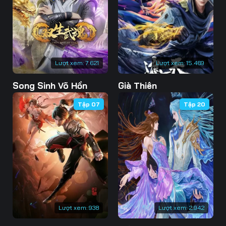
73
74
75
76
77
78
79
80
81
Lượt xem:
7.621
Lượt xem:
15.469
82
83
84
Song Sinh Võ Hồn
Già Thiên
85
86
87
Tập 07
Tập 20
88
89
90
91
92
93
94
95
96
97
98
99
100
101
102
Lượt xem:
938
Lượt xem:
2.942