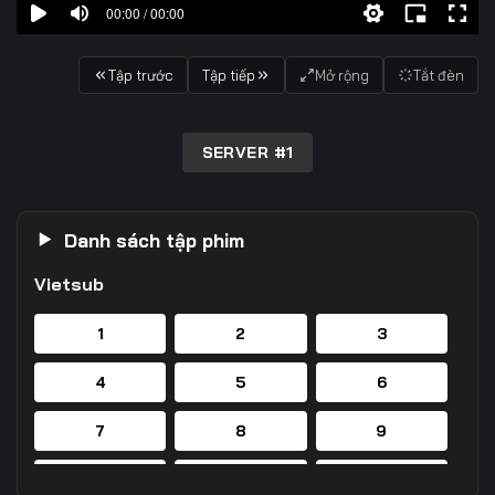
00:00 / 00:00
Tập trước
Tập tiếp
Mở rộng
Tắt đèn
SERVER #1
Danh sách tập phim
Vietsub
1
2
3
4
5
6
7
8
9
10
11
12