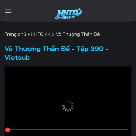
Bỏ
qua
nội
dung
Trang chủ
»
HHTQ 4K
»
Vô Thượng Thần Đế
Vô Thượng Thần Đế - Tập 390 -
Vietsub