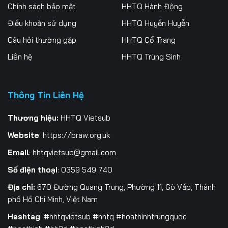
256
257
258
Chính sách bảo mật
HHTQ Hành Động
Điều khoản sử dụng
HHTQ Huyền Huyễn
259
260
261
Câu hỏi thường gặp
HHTQ Cổ Trang
262
263
264
Liên hệ
HHTQ Trùng Sinh
265
266
267
Thông Tin Liên Hệ
268
269
270
271
272
273
Thương hiệu:
HHTQ Vietsub
Website
:
https://braw.org.uk
274
275
276
Email
:
hhtqvietsub@gmail.com
277
278
279
Số điện thoại
: 0359 549 740
280
281
282
Địa chỉ:
670 Đường Quang Trung, Phường 11, Gò Vấp, Thành
phố Hồ Chí Minh, Việt Nam
283
284
285
Hashtag
: #hhtqvietsub #hhtq #hoathinhtrungquoc