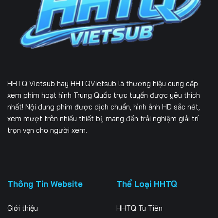
226
227
228
229
230
231
232
233
234
235
236
237
HHTQ Vietsub
hay HHTQVietsub là thương hiệu cung cấp
238
239
240
xem phim hoạt hình Trung Quốc trực tuyến được yêu thích
nhất! Nội dung phim được dịch chuẩn, hình ảnh HD sắc nét,
241
242
243
xem mượt trên nhiều thiết bị, mang đến trải nghiệm giải trí
trọn vẹn cho người xem.
244
245
246
247
248
249
250
251
252
Thông Tin Website
Thể Loại HHTQ
253
254
255
Giới thiệu
HHTQ Tu Tiên