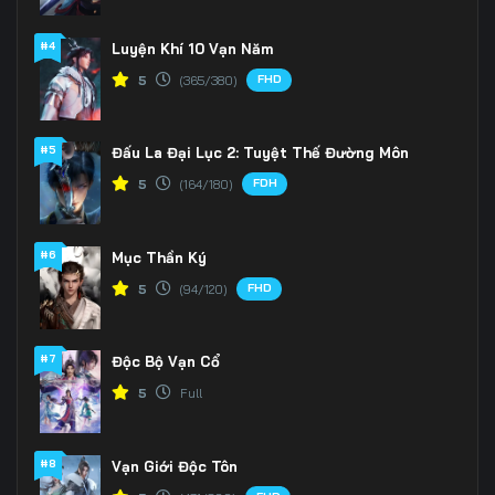
166
167
168
#4
Luyện Khí 10 Vạn Năm
FHD
5
(365/380)
169
170
171
172
173
174
#5
Đấu La Đại Lục 2: Tuyệt Thế Đường Môn
175
176
177
FDH
5
(164/180)
178
179
180
#6
Mục Thần Ký
181
182
183
FHD
5
(94/120)
184
185
186
#7
Độc Bộ Vạn Cổ
187
188
189
5
Full
190
191
192
#8
Vạn Giới Độc Tôn
193
194
195