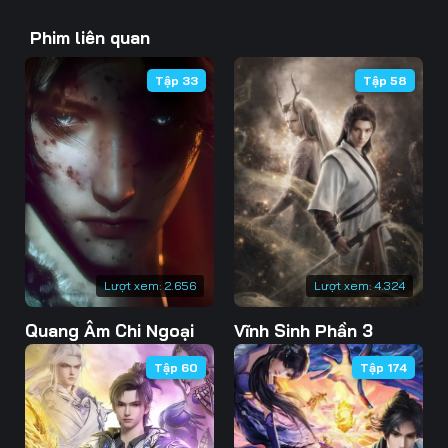
43
44
45
Phim liên quan
46
47
48
Tập 33
Tập 58
49
50
51
52
53
54
55
56
57
58
59
60
61
62
63
Lượt xem:
2.656
Lượt xem:
4.324
Quang Âm Chi Ngoại
Vĩnh Sinh Phần 3
64
65
66
Tập 60
Tập 174
67
68
69
70
71
72