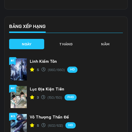
136
137
138
139
140
141
BẢNG XẾP HẠNG
142
143
144
NGÀY
THÁNG
NĂM
145
146
147
#1
Linh Kiếm Tôn
148
149
150
HD
5
(660/660)
151
152
153
#2
Lục Địa Kiện Tiên
154
155
156
FHD
3
(150/150)
157
158
159
160
161
162
#3
Vô Thượng Thần Đế
HD
5
(602/632)
163
164
165