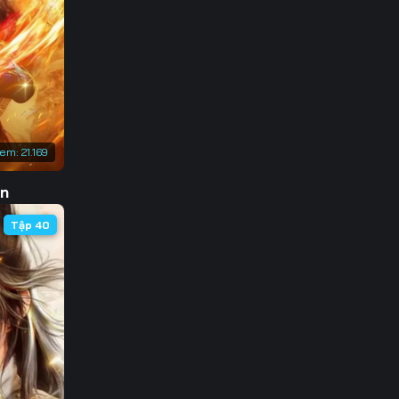
3
0
7
4
xem:
21.169
1
ôn
8
Tập 40
5
2
9
6