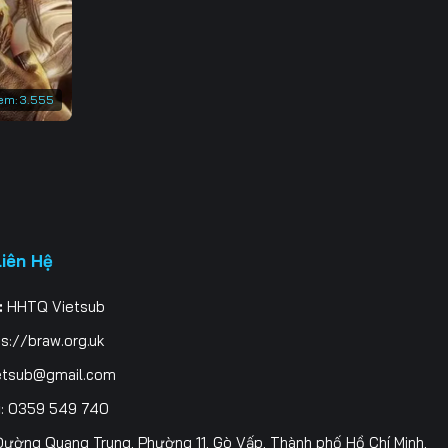
3
0
em:
3.555
7
4
1
8
Liên Hệ
5
:
HHTQ Vietsub
2
s://braw.org.uk
9
etsub@gmail.com
i
: 0359 549 740
6
ường Quang Trung, Phường 11, Gò Vấp, Thành phố Hồ Chí Minh,