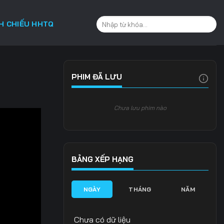
CH CHIẾU HHTQ
PHIM ĐÃ LƯU
Chưa lưu phim nào
BẢNG XẾP HẠNG
NGÀY
THÁNG
NĂM
Chưa có dữ liệu