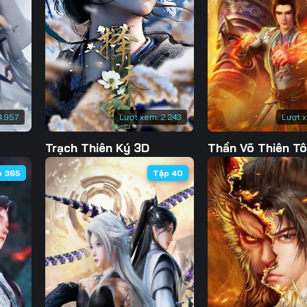
130
131
132
13
137
138
139
14
144
145
146
14
151
152
153
15
4.957
Lượt xem:
2.243
Lượt 
158
159
160
16
Trạch Thiên Ký 3D
Thần Võ Thiên T
165
166
167
16
p 365
Tập 40
172
173
174
17
179
180
181
18
186
187
188
18
193
194
195
19