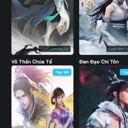
127
128
129
134
135
136
141
142
143
148
149
150
Lượt xem:
54.214
Lượt xem:
1
155
156
157
Võ Thần Chúa Tể
Đan Đạo Chí Tôn
162
163
164
Tập 165
Tậ
169
170
171
176
177
178
183
184
185
190
191
192