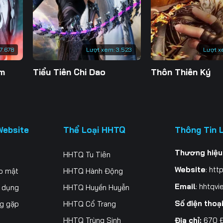
200
201
202
20
207
208
209
21
7.678
Lượt xem:
3.523
Lượt x
214
215
216
21
ăm
Tiểu Tiên Chi Dao
Thôn Thiên Ký
221
222
223
22
228
229
230
23
235
236
237
23
Website
Thể Loại HHTQ
Thông Tin 
242
243
244
24
Thương hiệu
HHTQ Tu Tiên
249
250
251
25
Website
:
http
o mật
HHTQ Hành Động
256
257
258
25
Email
:
hhtqvi
ử dụng
HHTQ Huyền Huyễn
Số điện thoạ
ng gặp
HHTQ Cổ Trang
263
264
265
26
Địa chỉ:
670 Đ
HHTQ Trùng Sinh