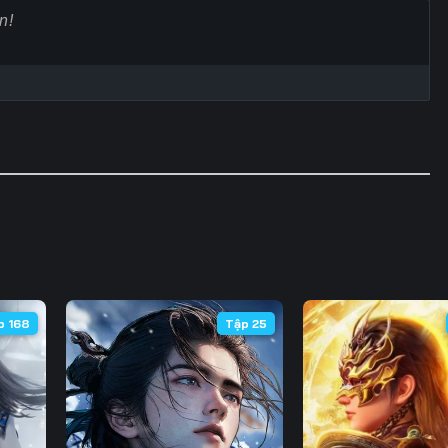
60
61
62
6
67
68
69
7
74
75
76
7
81
82
83
8
88
89
90
9
95
96
97
9
102
103
104
10
p 168
Tập 25
109
110
111
11
116
117
118
11
123
124
125
12