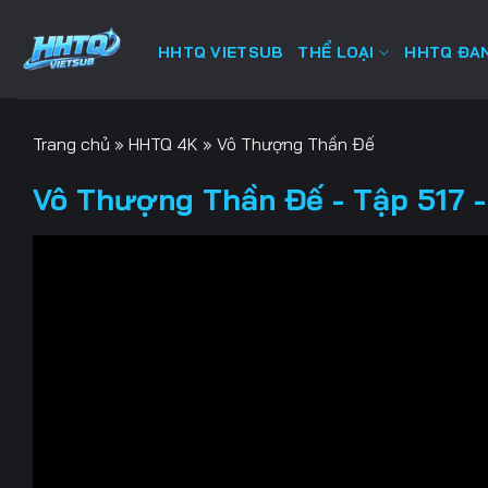
Bỏ
qua
HHTQ VIETSUB
THỂ LOẠI
HHTQ ĐAN
nội
dung
Trang chủ
»
HHTQ 4K
»
Vô Thượng Thần Đế
Vô Thượng Thần Đế - Tập 517 -