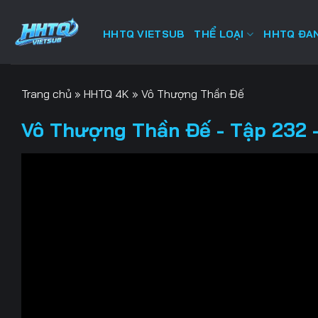
Bỏ
qua
HHTQ VIETSUB
THỂ LOẠI
HHTQ ĐAN
nội
dung
Trang chủ
»
HHTQ 4K
»
Vô Thượng Thần Đế
Vô Thượng Thần Đế - Tập 232 -