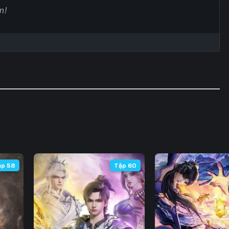
60
61
62
6
67
68
69
7
74
75
76
7
81
82
83
8
88
89
90
9
95
96
97
9
102
103
104
10
ập 58
Tập 60
109
110
111
11
116
117
118
11
123
124
125
12