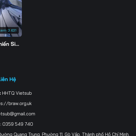
3
0
xem:
3.631
7
Tu Tiên Giả Đại Chiến Siêu Năng Lực 3D
4
1
8
Liên Hệ
5
:
HHTQ Vietsub
2
s://braw.org.uk
9
etsub@gmail.com
i
: 0359 549 740
6
ường Quang Trung, Phường 11, Gò Vấp, Thành phố Hồ Chí Minh,