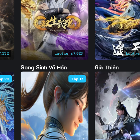
130
131
132
13
137
138
139
14
144
145
146
14
151
152
153
15
4.332
Lượt xem:
7.623
Lượt x
158
159
160
16
Song Sinh Võ Hồn
Già Thiên
165
166
167
16
ập 20
Tập 17
172
173
174
17
179
180
181
18
186
187
188
18
193
194
195
19