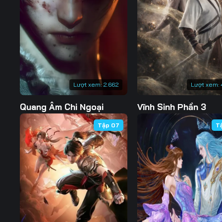
127
128
129
134
135
136
141
142
143
148
149
150
Lượt xem:
2.662
Lượt xem:
155
156
157
Quang Âm Chi Ngoại
Vĩnh Sinh Phần 3
162
163
164
Tập 07
T
169
170
171
176
177
178
183
184
185
190
191
192