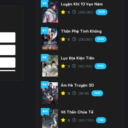
#6
Luyện Khí 10 Vạn Năm
FHD
5
(365/380)
#7
Thôn Phệ Tinh Không
FHD
5
(235/280)
4
#8
Lục Địa Kiện Tiên
1
FHD
3
(150/150)
8
#9
Ám Hà Truyện 3D
5
FHD
0
(38/38)
2
#10
Võ Thần Chúa Tể
9
HD
5
(661/700)
6