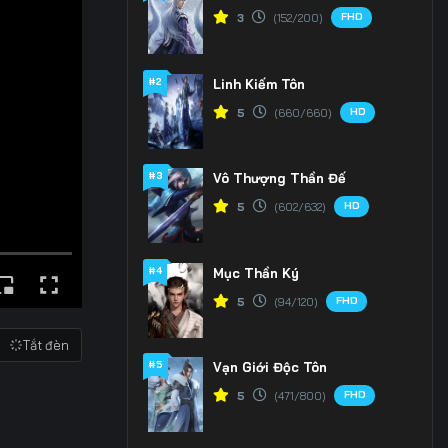
FHD
3
(152/200)
#2
Linh Kiếm Tôn
HD
5
(660/660)
#3
Vô Thượng Thần Đế
HD
5
(602/632)
#4
Mục Thần Ký
FHD
5
(94/120)
Tắt đèn
#5
Vạn Giới Độc Tôn
FHD
5
(471/800)