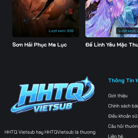
197
198
199
204
205
206
Lượt xem:
939
Lượt xem:
211
212
213
Sơn Hải Phục Ma Lục
218
219
220
225
226
227
232
233
234
Thông Tin 
239
240
241
Giới thiệu
246
247
248
Chính sách bả
253
254
255
Điều khoản s
Câu hỏi thườ
260
261
262
HHTQ Vietsub
hay HHTQVietsub là thương
Liên hệ