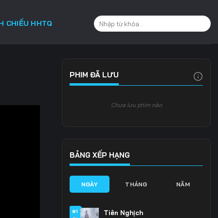
CH CHIẾU HHTQ
PHIM ĐÃ LƯU
Chưa lưu phim nào
BẢNG XẾP HẠNG
NGÀY
THÁNG
NĂM
#1
Tiên Nghịch