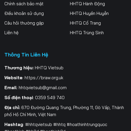
256
257
258
Chính sách bảo mật
HHTQ Hành Động
Điều khoản sử dụng
HHTQ Huyền Huyễn
259
260
261
Câu hỏi thường gặp
HHTQ Cổ Trang
262
263
264
Liên hệ
HHTQ Trùng Sinh
265
266
267
Thông Tin Liên Hệ
268
269
270
271
272
273
Thương hiệu:
HHTQ Vietsub
Website
:
https://braw.org.uk
274
275
276
Email
:
hhtqvietsub@gmail.com
277
278
279
Số điện thoại
: 0359 549 740
280
281
282
Địa chỉ:
670 Đường Quang Trung, Phường 11, Gò Vấp, Thành
phố Hồ Chí Minh, Việt Nam
283
284
285
Hashtag
: #hhtqvietsub #hhtq #hoathinhtrungquoc