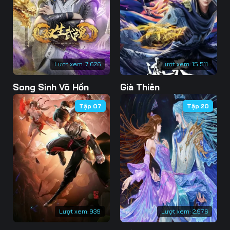
73
74
75
76
77
78
79
80
81
Lượt xem:
7.626
Lượt xem:
15.511
82
83
84
Song Sinh Võ Hồn
Già Thiên
85
86
87
Tập 07
Tập 20
88
89
90
91
92
93
94
95
96
97
98
99
100
101
102
Lượt xem:
939
Lượt xem:
2.976