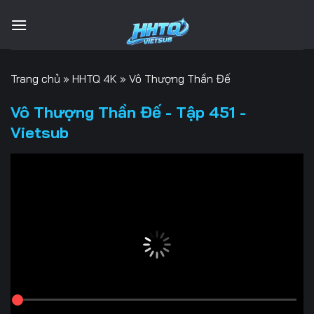
Bỏ
qua
nội
dung
Trang chủ
»
HHTQ 4K
»
Vô Thượng Thần Đế
Vô Thượng Thần Đế - Tập 451 -
Vietsub