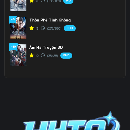
HD
5
(168/168)
196
197
198
#9
Thôn Phệ Tinh Không
199
200
201
FHD
5
(235/280)
202
203
204
205
206
207
#10
Ám Hà Truyện 3D
FHD
0
(38/38)
208
209
210
211
212
213
214
215
216
217
218
219
220
221
222
223
224
225