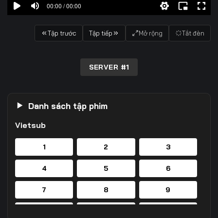
00:00 / 00:00
Tập trước
Tập tiếp
Mở rộng
Tắt đèn
SERVER #1
Danh sách tập phim
Vietsub
1
2
3
4
5
6
7
8
9
10
11
12