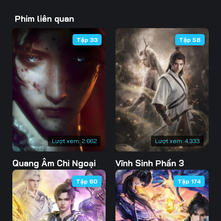
43
44
45
Phim liên quan
46
47
48
Tập 33
Tập 58
49
50
51
52
53
54
55
56
57
58
59
60
61
62
63
Lượt xem:
2.662
Lượt xem:
4.333
Quang Âm Chi Ngoại
Vĩnh Sinh Phần 3
64
65
66
Tập 60
Tập 174
67
68
69
70
71
72