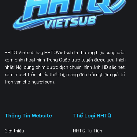
226
227
228
229
230
231
232
233
234
235
236
237
HHTQ Vietsub
hay HHTQVietsub là thương hiệu cung cấp
238
239
240
xem phim hoạt hình Trung Quốc trực tuyến được yêu thích
nhất! Nội dung phim được dịch chuẩn, hình ảnh HD sắc nét,
241
242
243
xem mượt trên nhiều thiết bị, mang đến trải nghiệm giải trí
trọn vẹn cho người xem.
244
245
246
247
248
249
250
251
252
Thông Tin Website
Thể Loại HHTQ
253
254
255
Giới thiệu
HHTQ Tu Tiên