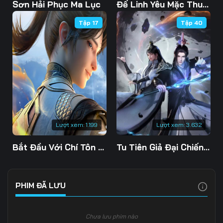
103
104
105
Sơn Hải Phục Ma Lục
Đế Linh Yêu Mặc Thuỷ Linh Lung
Tập 17
Tập 40
106
107
108
109
110
111
112
113
114
115
116
117
118
119
120
Lượt xem:
1.199
Lượt xem:
3.632
121
122
123
Bắt Đầu Với Chí Tôn Đan Điền
Tu Tiên Giả Đại Chiến Siêu Năng Lực 3D
124
125
126
127
128
129
PHIM ĐÃ LƯU
130
131
132
Chưa lưu phim nào
133
134
135