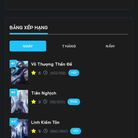
136
137
138
139
140
141
BẢNG XẾP HẠNG
142
143
144
NGÀY
THÁNG
NĂM
145
146
147
#1
Vô Thượng Thần Đế
148
149
150
HD
5
(602/632)
151
152
153
#2
Tiên Nghịch
154
155
156
FHD
3
(152/200)
157
158
159
160
161
162
#3
Linh Kiếm Tôn
HD
5
(660/660)
163
164
165