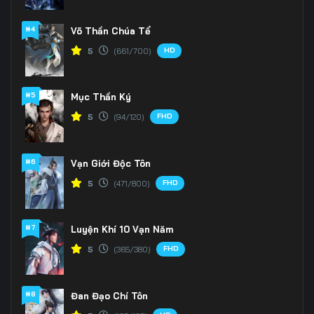
166
167
168
#4
Võ Thần Chúa Tể
HD
5
(661/700)
169
170
171
172
173
174
#5
Mục Thần Ký
175
176
177
FHD
5
(94/120)
178
179
180
#6
Vạn Giới Độc Tôn
181
182
183
FHD
5
(471/800)
184
185
186
#7
Luyện Khí 10 Vạn Năm
187
188
189
FHD
5
(365/380)
190
191
192
#8
Đan Đạo Chí Tôn
193
194
195