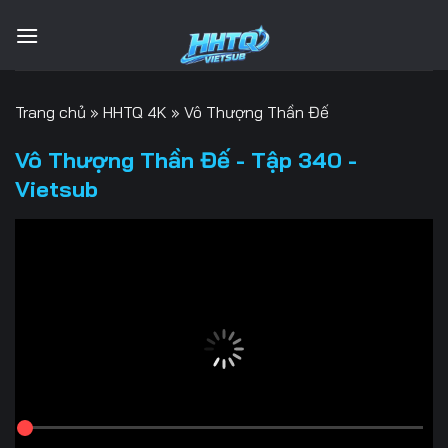
Bỏ
qua
nội
dung
Trang chủ
»
HHTQ 4K
»
Vô Thượng Thần Đế
Vô Thượng Thần Đế - Tập 340 -
Vietsub