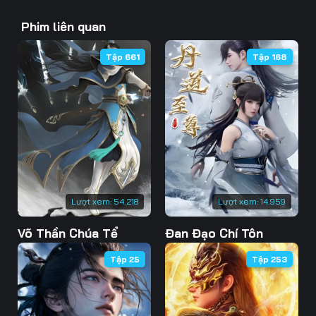
43
44
45
Phim liên quan
46
47
48
Tập 661
Tập 168
49
50
51
52
53
54
55
56
57
58
59
60
61
62
63
Lượt xem:
54.218
Lượt xem:
14.959
Võ Thần Chúa Tể
Đan Đạo Chí Tôn
64
65
66
Tập 25
Tập 253
67
68
69
70
71
72