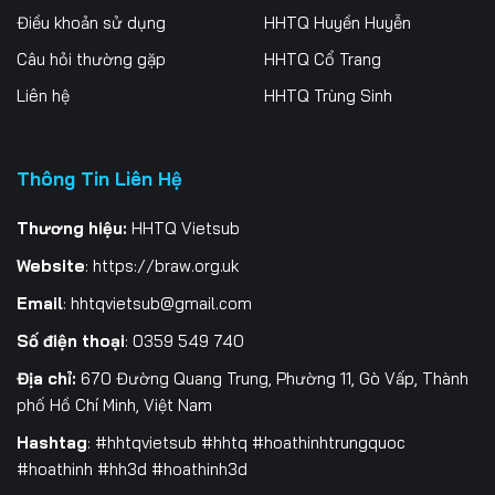
Điều khoản sử dụng
HHTQ Huyền Huyễn
196
197
198
Câu hỏi thường gặp
HHTQ Cổ Trang
199
200
201
Liên hệ
HHTQ Trùng Sinh
202
203
204
205
206
207
Thông Tin Liên Hệ
208
209
210
Thương hiệu:
HHTQ Vietsub
Website
:
https://braw.org.uk
211
212
213
Email
:
hhtqvietsub@gmail.com
214
215
216
Số điện thoại
: 0359 549 740
217
218
219
Địa chỉ:
670 Đường Quang Trung, Phường 11, Gò Vấp, Thành
phố Hồ Chí Minh, Việt Nam
220
221
222
Hashtag
: #hhtqvietsub #hhtq #hoathinhtrungquoc
223
224
225
#hoathinh #hh3d #hoathinh3d