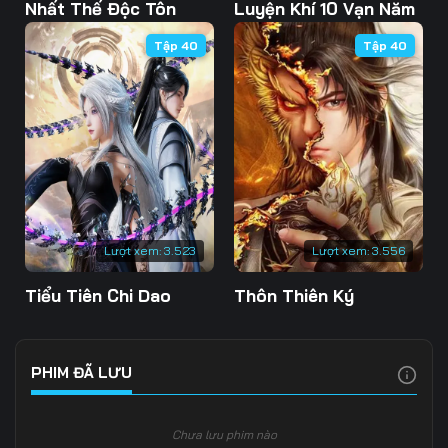
103
104
105
Nhất Thế Độc Tôn
Luyện Khí 10 Vạn Năm
Tập 40
Tập 40
106
107
108
109
110
111
112
113
114
115
116
117
118
119
120
Lượt xem:
3.523
Lượt xem:
3.556
121
122
123
Tiểu Tiên Chi Dao
Thôn Thiên Ký
124
125
126
127
128
129
PHIM ĐÃ LƯU
130
131
132
Chưa lưu phim nào
133
134
135