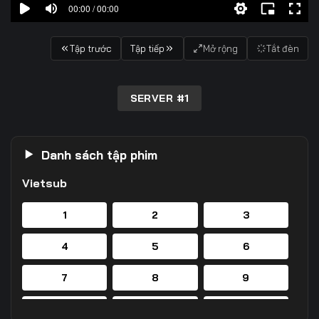
00:00 / 00:00
Tập trước
Tập tiếp
Mở rộng
Tắt đèn
SERVER #1
Danh sách tập phim
Vietsub
1
2
3
4
5
6
7
8
9
10
11
12