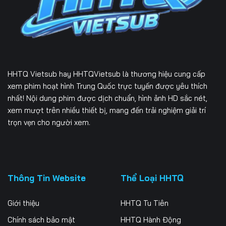
166
167
168
169
170
171
172
173
174
HHTQ Vietsub
hay HHTQVietsub là thương hiệu cung cấp
175
176
177
xem phim hoạt hình Trung Quốc trực tuyến được yêu thích
nhất! Nội dung phim được dịch chuẩn, hình ảnh HD sắc nét,
178
179
180
xem mượt trên nhiều thiết bị, mang đến trải nghiệm giải trí
trọn vẹn cho người xem.
181
182
183
184
185
186
187
188
189
Thông Tin Website
Thể Loại HHTQ
190
191
192
Giới thiệu
HHTQ Tu Tiên
193
194
195
Chính sách bảo mật
HHTQ Hành Động