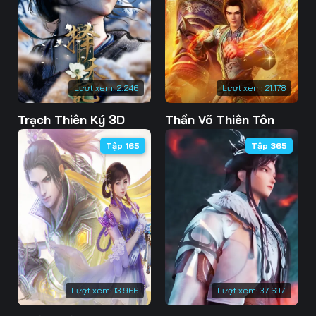
73
74
75
76
77
78
79
80
81
Lượt xem:
2.246
Lượt xem:
21.178
82
83
84
Trạch Thiên Ký 3D
Thần Võ Thiên Tôn
85
86
87
Tập 165
Tập 365
88
89
90
91
92
93
94
95
96
97
98
99
100
101
102
Lượt xem:
13.966
Lượt xem:
37.697