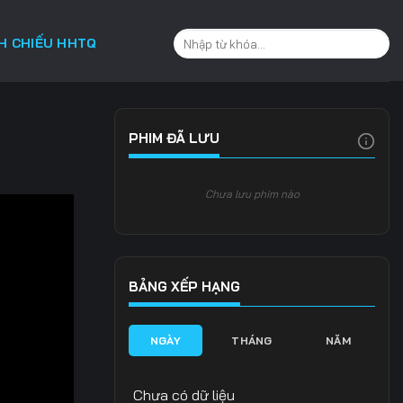
CH CHIẾU HHTQ
PHIM ĐÃ LƯU
Chưa lưu phim nào
BẢNG XẾP HẠNG
NGÀY
THÁNG
NĂM
Chưa có dữ liệu