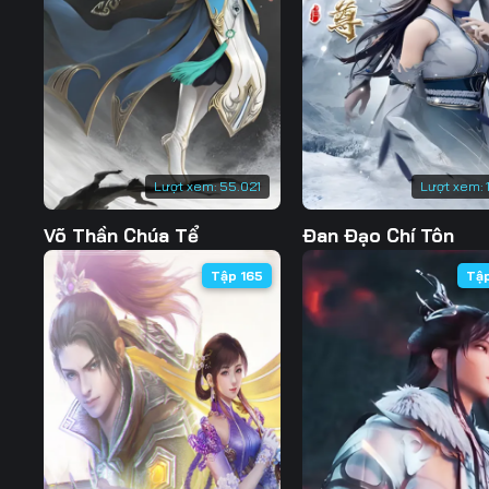
127
128
129
134
135
136
141
142
143
148
149
150
Lượt xem:
55.021
Lượt xem:
155
156
157
Võ Thần Chúa Tể
Đan Đạo Chí Tôn
162
163
164
Tập 165
Tậ
169
170
171
176
177
178
183
184
185
190
191
192