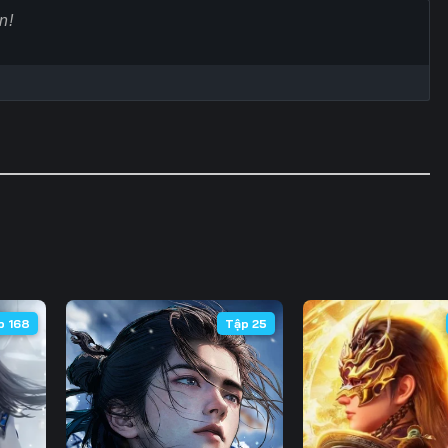
60
61
62
6
67
68
69
7
74
75
76
7
81
82
83
8
88
89
90
9
95
96
97
9
102
103
104
10
p 168
Tập 25
109
110
111
11
116
117
118
11
123
124
125
12