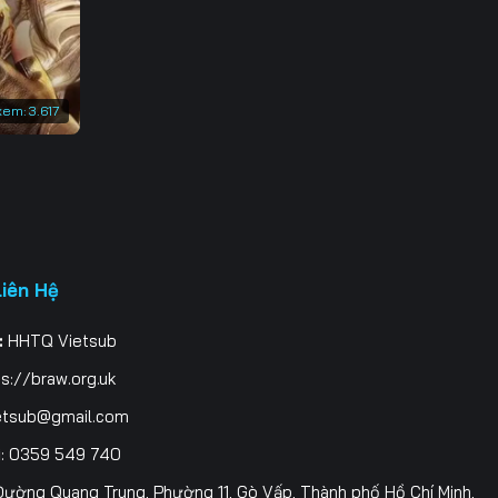
3
0
xem:
3.617
7
4
1
8
Liên Hệ
5
:
HHTQ Vietsub
2
s://braw.org.uk
9
etsub@gmail.com
i
: 0359 549 740
6
ường Quang Trung, Phường 11, Gò Vấp, Thành phố Hồ Chí Minh,