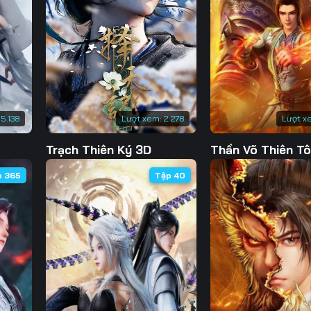
130
131
132
13
137
138
139
14
144
145
146
14
151
152
153
15
15.138
Lượt xem:
2.278
Lượt x
158
159
160
16
Trạch Thiên Ký 3D
Thần Võ Thiên T
165
166
167
16
p 365
Tập 40
172
173
174
17
179
180
181
18
186
187
188
18
193
194
195
19