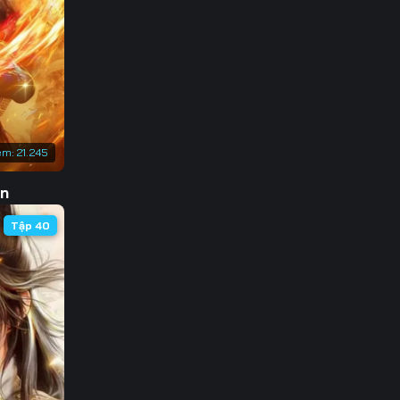
3
0
7
4
em:
21.245
1
ôn
8
Tập 40
5
2
9
6