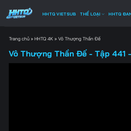
Bỏ
qua
HHTQ VIETSUB
THỂ LOẠI
HHTQ ĐAN
nội
dung
Trang chủ
»
HHTQ 4K
»
Vô Thượng Thần Đế
Vô Thượng Thần Đế - Tập 441 -