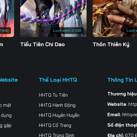
200
201
202
20
207
208
209
21
7.940
Lượt xem:
3.538
Lượt 
214
215
216
21
ăm
Tiểu Tiên Chi Dao
Thôn Thiên Ký
221
222
223
22
228
229
230
23
235
236
237
23
Website
Thể Loại HHTQ
Thông Tin 
242
243
244
24
Thương hiệu
HHTQ Tu Tiên
249
250
251
25
Website
:
http
o mật
HHTQ Hành Động
256
257
258
25
Email
:
hhtqvi
ử dụng
HHTQ Huyền Huyễn
Số điện thoạ
ng gặp
HHTQ Cổ Trang
263
264
265
26
Địa chỉ:
670 Đ
HHTQ Trùng Sinh