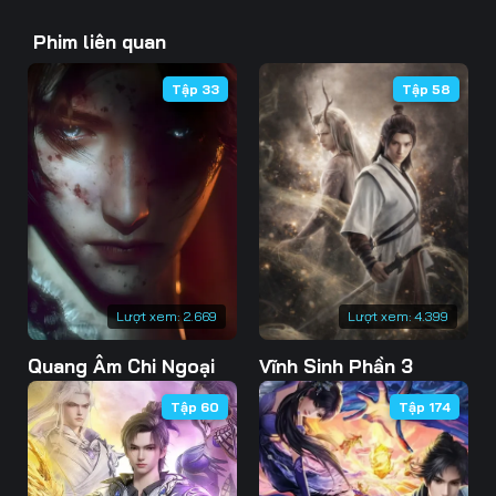
43
44
45
Phim liên quan
46
47
48
Tập 33
Tập 58
49
50
51
52
53
54
55
56
57
58
59
60
61
62
63
Lượt xem:
2.669
Lượt xem:
4.399
Quang Âm Chi Ngoại
Vĩnh Sinh Phần 3
64
65
66
Tập 60
Tập 174
67
68
69
70
71
72