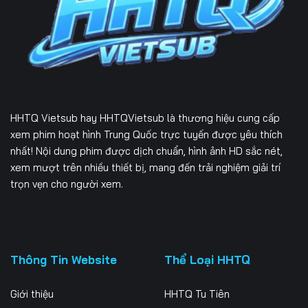
226
227
228
229
230
231
232
233
234
235
236
237
HHTQ Vietsub
hay HHTQVietsub là thương hiệu cung cấp
238
239
240
xem phim hoạt hình Trung Quốc trực tuyến được yêu thích
nhất! Nội dung phim được dịch chuẩn, hình ảnh HD sắc nét,
241
242
243
xem mượt trên nhiều thiết bị, mang đến trải nghiệm giải trí
trọn vẹn cho người xem.
244
245
246
247
248
249
250
251
252
Thông Tin Website
Thể Loại HHTQ
253
254
255
Giới thiệu
HHTQ Tu Tiên