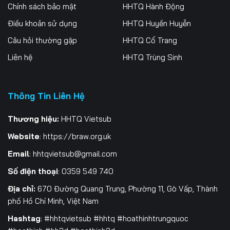
256
257
258
Chính sách bảo mật
HHTQ Hành Động
Điều khoản sử dụng
HHTQ Huyền Huyễn
259
260
261
Câu hỏi thường gặp
HHTQ Cổ Trang
262
263
264
Liên hệ
HHTQ Trùng Sinh
265
266
267
Thông Tin Liên Hệ
268
269
270
271
272
273
Thương hiệu:
HHTQ Vietsub
Website
:
https://braw.org.uk
274
275
276
Email
:
hhtqvietsub@gmail.com
277
278
279
Số điện thoại
: 0359 549 740
280
281
282
Địa chỉ:
670 Đường Quang Trung, Phường 11, Gò Vấp, Thành
phố Hồ Chí Minh, Việt Nam
283
284
285
Hashtag
: #hhtqvietsub #hhtq #hoathinhtrungquoc