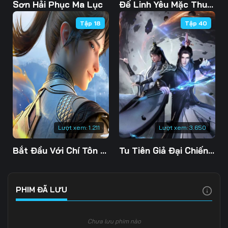
103
104
105
Sơn Hải Phục Ma Lục
Đế Linh Yêu Mặc Thuỷ Linh Lung
Tập 18
Tập 40
106
107
108
109
110
111
112
113
114
115
116
117
118
119
120
Lượt xem:
1.211
Lượt xem:
3.650
121
122
123
Bắt Đầu Với Chí Tôn Đan Điền
Tu Tiên Giả Đại Chiến Siêu Năng Lực 3D
124
125
126
127
128
129
PHIM ĐÃ LƯU
130
131
132
Chưa lưu phim nào
133
134
135