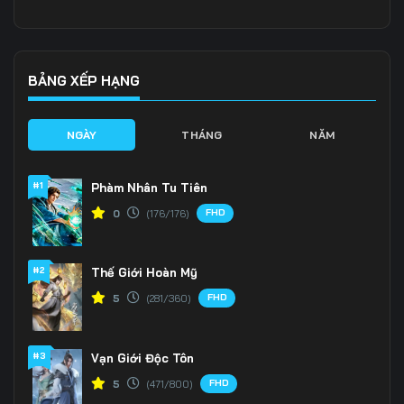
136
137
138
139
140
141
BẢNG XẾP HẠNG
142
143
144
NGÀY
THÁNG
NĂM
145
146
147
#1
Phàm Nhân Tu Tiên
148
149
150
FHD
0
(176/176)
151
152
153
#2
Thế Giới Hoàn Mỹ
154
155
156
FHD
5
(281/360)
157
158
159
160
161
162
#3
Vạn Giới Độc Tôn
FHD
5
(471/800)
163
164
165