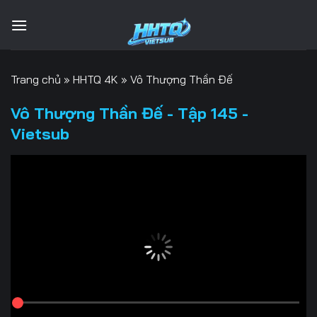
Bỏ
qua
nội
dung
Trang chủ
»
HHTQ 4K
»
Vô Thượng Thần Đế
Vô Thượng Thần Đế - Tập 145 -
Vietsub