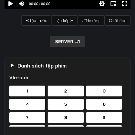
00:00 / 00:00
Tập trước
Tập tiếp
Mở rộng
Tắt đèn
SERVER #1
Danh sách tập phim
Vietsub
1
2
3
4
5
6
7
8
9
10
11
12