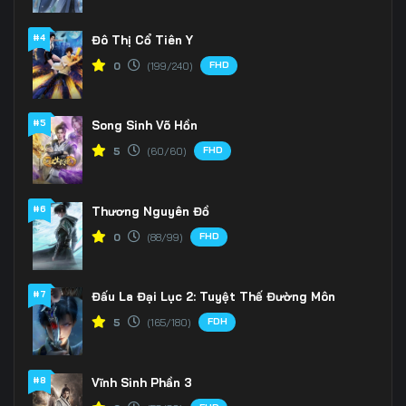
166
167
168
#4
Đô Thị Cổ Tiên Y
FHD
0
(199/240)
169
170
171
172
173
174
#5
Song Sinh Võ Hồn
175
176
177
FHD
5
(60/60)
178
179
180
#6
Thương Nguyên Đồ
181
182
183
FHD
0
(88/99)
184
185
186
#7
Đấu La Đại Lục 2: Tuyệt Thế Đường Môn
187
188
189
FDH
5
(165/180)
190
191
192
#8
Vĩnh Sinh Phần 3
193
194
195