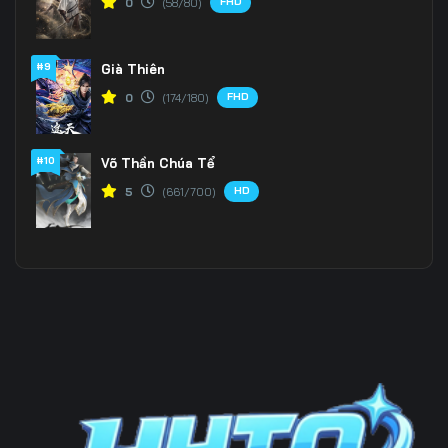
FHD
0
(58/80)
196
197
198
#9
Già Thiên
199
200
201
FHD
0
(174/180)
202
203
204
205
206
207
#10
Võ Thần Chúa Tể
HD
5
(661/700)
208
209
210
211
212
213
214
215
216
217
218
219
220
221
222
223
224
225