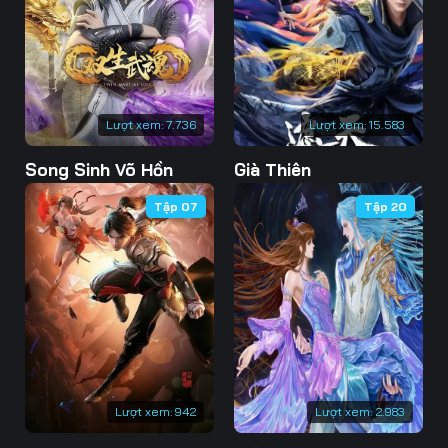
73
74
75
76
77
78
79
80
81
Lượt xem:
7.736
Lượt xem:
15.583
82
83
84
Song Sinh Võ Hồn
Già Thiên
85
86
87
Tập 07
Tập 20
88
89
90
91
92
93
94
95
96
97
98
99
100
101
102
Lượt xem:
942
Lượt xem:
2.983