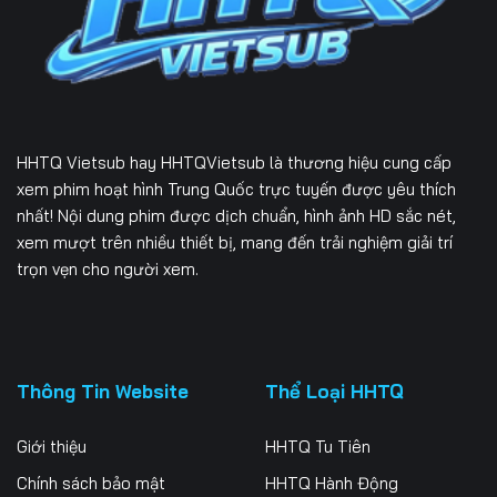
166
167
168
169
170
171
172
173
174
HHTQ Vietsub
hay HHTQVietsub là thương hiệu cung cấp
175
176
177
xem phim hoạt hình Trung Quốc trực tuyến được yêu thích
nhất! Nội dung phim được dịch chuẩn, hình ảnh HD sắc nét,
178
179
180
xem mượt trên nhiều thiết bị, mang đến trải nghiệm giải trí
trọn vẹn cho người xem.
181
182
183
184
185
186
187
188
189
Thông Tin Website
Thể Loại HHTQ
190
191
192
Giới thiệu
HHTQ Tu Tiên
193
194
195
Chính sách bảo mật
HHTQ Hành Động