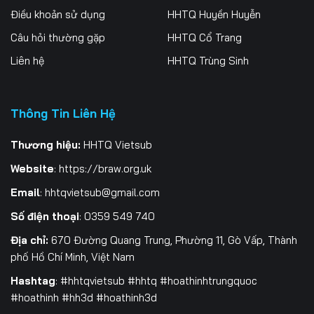
Điều khoản sử dụng
HHTQ Huyền Huyễn
196
197
198
Câu hỏi thường gặp
HHTQ Cổ Trang
199
200
201
Liên hệ
HHTQ Trùng Sinh
202
203
204
205
206
207
Thông Tin Liên Hệ
208
209
210
Thương hiệu:
HHTQ Vietsub
Website
:
https://braw.org.uk
211
212
213
Email
:
hhtqvietsub@gmail.com
214
215
216
Số điện thoại
: 0359 549 740
217
218
219
Địa chỉ:
670 Đường Quang Trung, Phường 11, Gò Vấp, Thành
phố Hồ Chí Minh, Việt Nam
220
221
222
Hashtag
: #hhtqvietsub #hhtq #hoathinhtrungquoc
223
224
225
#hoathinh #hh3d #hoathinh3d