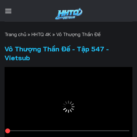
Bỏ
qua
nội
dung
Trang chủ
»
HHTQ 4K
»
Vô Thượng Thần Đế
Vô Thượng Thần Đế - Tập 547 -
Vietsub