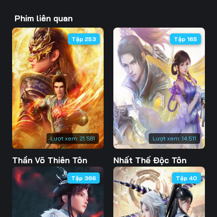
43
44
45
Phim liên quan
46
47
48
Tập 253
Tập 165
49
50
51
52
53
54
55
56
57
58
59
60
61
62
63
Lượt xem:
21.581
Lượt xem:
14.511
Thần Võ Thiên Tôn
Nhất Thế Độc Tôn
64
65
66
Tập 366
Tập 40
67
68
69
70
71
72