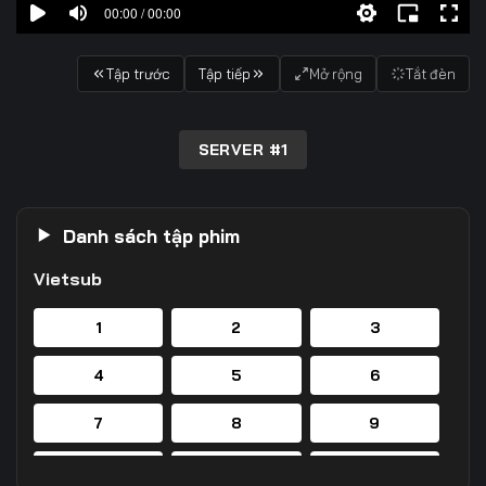
00:00 / 00:00
Tập trước
Tập tiếp
Mở rộng
Tắt đèn
SERVER #1
Danh sách tập phim
Vietsub
1
2
3
4
5
6
7
8
9
10
11
12