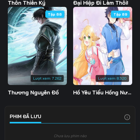
103
104
105
Thôn Thiên Ký
Đại Hiệp Đi Làm Thôi!
Tập 88
Tập 89
106
107
108
109
110
111
112
113
114
115
116
117
118
119
120
Lượt xem:
7.262
Lượt xem:
8.320
121
122
123
Thương Nguyên Đồ
Hồ Yêu Tiểu Hồng Nương
124
125
126
127
128
129
PHIM ĐÃ LƯU
130
131
132
Chưa lưu phim nào
133
134
135