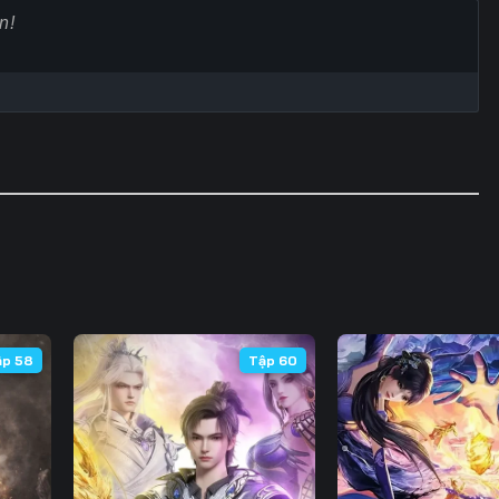
60
61
62
6
67
68
69
7
74
75
76
7
81
82
83
8
88
89
90
9
95
96
97
9
102
103
104
10
ập 58
Tập 60
109
110
111
11
116
117
118
11
123
124
125
12