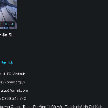
3
0
xem:
3.654
7
Tu Tiên Giả Đại Chiến Siêu Năng Lực 3D
4
1
8
Liên Hệ
5
:
HHTQ Vietsub
2
s://braw.org.uk
9
etsub@gmail.com
i
: 0359 549 740
6
ường Quang Trung, Phường 11, Gò Vấp, Thành phố Hồ Chí Minh,