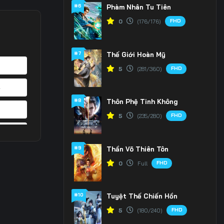
#6
Phàm Nhân Tu Tiên
FHD
0
(176/176)
#7
Thế Giới Hoàn Mỹ
FHD
5
(281/360)
4
#8
Thôn Phệ Tinh Không
1
FHD
5
(235/280)
8
#9
Thần Võ Thiên Tôn
5
FHD
0
Full
2
#10
Tuyệt Thế Chiến Hồn
9
FHD
5
(180/240)
6