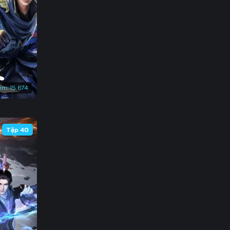
3
0
7
4
em:
15.674
1
8
Tập 40
5
2
9
6