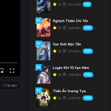
HD
5
(602/632)
#2
Nghịch Thiên Chí Tôn
FHD
5
(538/880)
#3
Vạn Giới Độc Tôn
FHD
5
(471/800)
#4
Luyện Khí 10 Vạn Năm
FHD
5
(365/380)
Tắt đèn
#5
Thần Ấn Vương Tọa
FHD
5
(208/208)