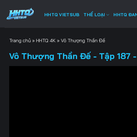
Bỏ
qua
HHTQ VIETSUB
THỂ LOẠI
HHTQ ĐAN
nội
dung
Trang chủ
»
HHTQ 4K
»
Vô Thượng Thần Đế
Vô Thượng Thần Đế - Tập 187 -