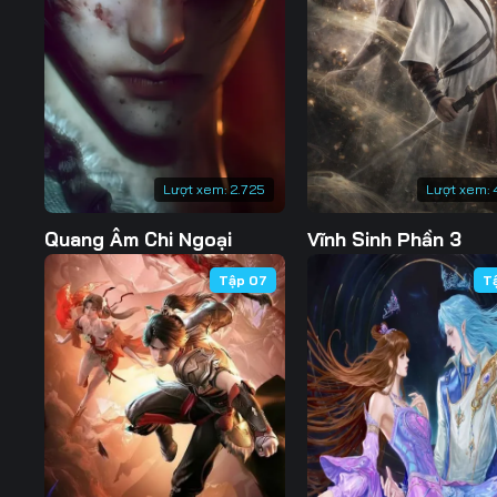
127
128
129
134
135
136
141
142
143
148
149
150
Lượt xem:
2.725
Lượt xem:
155
156
157
Quang Âm Chi Ngoại
Vĩnh Sinh Phần 3
162
163
164
Tập 07
T
169
170
171
176
177
178
183
184
185
190
191
192