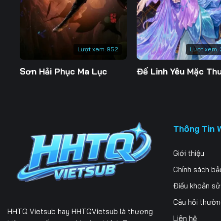
197
198
199
204
205
206
Lượt xem:
952
Lượt xem:
211
212
213
Sơn Hải Phục Ma Lục
218
219
220
225
226
227
232
233
234
Thông Tin 
239
240
241
Giới thiệu
246
247
248
Chính sách bả
253
254
255
Điều khoản s
Câu hỏi thườ
260
261
262
HHTQ Vietsub
hay HHTQVietsub là thương
Liên hệ