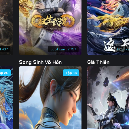
130
131
132
13
137
138
139
14
144
145
146
14
151
152
153
15
4.407
Lượt xem:
7.737
Lượt x
158
159
160
16
Song Sinh Võ Hồn
Già Thiên
165
166
167
16
ập 20
Tập 18
172
173
174
17
179
180
181
18
186
187
188
18
193
194
195
19