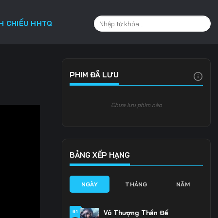
CH CHIẾU HHTQ
PHIM ĐÃ LƯU
Chưa lưu phim nào
BẢNG XẾP HẠNG
NGÀY
THÁNG
NĂM
#1
Vô Thượng Thần Đế