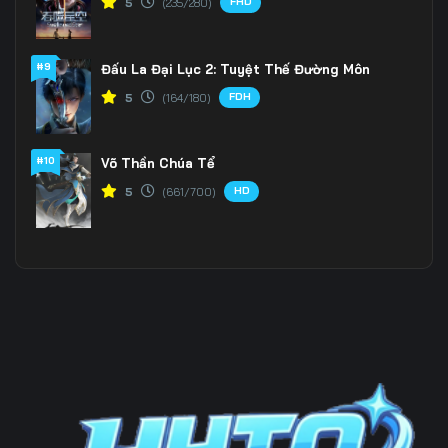
FHD
5
(235/280)
196
197
198
#9
Đấu La Đại Lục 2: Tuyệt Thế Đường Môn
199
200
201
FDH
5
(164/180)
202
203
204
205
206
207
#10
Võ Thần Chúa Tể
HD
5
(661/700)
208
209
210
211
212
213
214
215
216
217
218
219
220
221
222
223
224
225