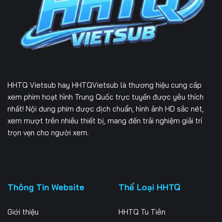
226
227
228
229
230
231
232
233
234
235
236
237
HHTQ Vietsub
hay HHTQVietsub là thương hiệu cung cấp
238
239
240
xem phim hoạt hình Trung Quốc trực tuyến được yêu thích
nhất! Nội dung phim được dịch chuẩn, hình ảnh HD sắc nét,
241
242
243
xem mượt trên nhiều thiết bị, mang đến trải nghiệm giải trí
trọn vẹn cho người xem.
244
245
246
247
248
249
250
251
252
Thông Tin Website
Thể Loại HHTQ
253
254
255
Giới thiệu
HHTQ Tu Tiên