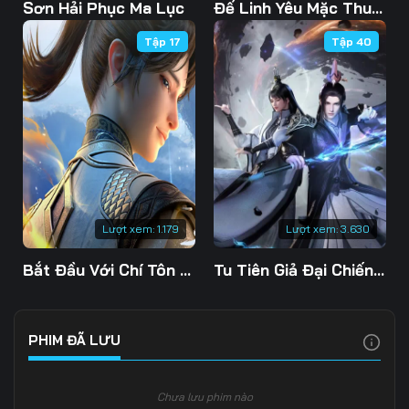
103
104
105
Sơn Hải Phục Ma Lục
Đế Linh Yêu Mặc Thuỷ Linh Lung
Tập 17
Tập 40
106
107
108
109
110
111
112
113
114
115
116
117
118
119
120
Lượt xem:
1.179
Lượt xem:
3.630
121
122
123
Bắt Đầu Với Chí Tôn Đan Điền
Tu Tiên Giả Đại Chiến Siêu Năng Lực 3D
124
125
126
127
128
129
PHIM ĐÃ LƯU
130
131
132
Chưa lưu phim nào
133
134
135