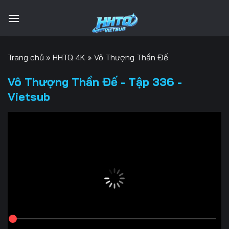
Bỏ
qua
nội
dung
Trang chủ
»
HHTQ 4K
»
Vô Thượng Thần Đế
Vô Thượng Thần Đế - Tập 336 -
Vietsub