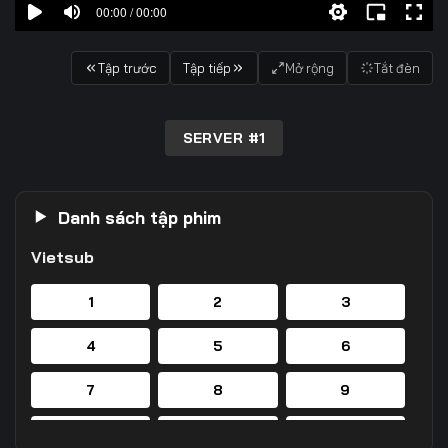
00:00 / 00:00
Tập trước
Tập tiếp
Mở rộng
Tắt đèn
SERVER #1
Danh sách tập phim
Vietsub
1
2
3
4
5
6
7
8
9
10
11
12