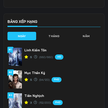
136
137
138
139
140
141
BẢNG XẾP HẠNG
142
143
144
NGÀY
THÁNG
NĂM
145
146
147
#1
Linh Kiếm Tôn
148
149
150
HD
5
(660/660)
151
152
153
#2
Mục Thần Ký
154
155
156
FHD
5
(94/120)
157
158
159
160
161
162
#3
Tiên Nghịch
FHD
3
(152/200)
163
164
165