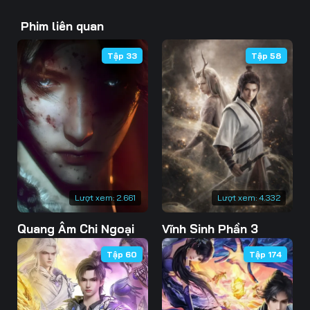
43
44
45
Phim liên quan
46
47
48
Tập 33
Tập 58
49
50
51
52
53
54
55
56
57
58
59
60
61
62
63
Lượt xem:
2.661
Lượt xem:
4.332
Quang Âm Chi Ngoại
Vĩnh Sinh Phần 3
64
65
66
Tập 60
Tập 174
67
68
69
70
71
72