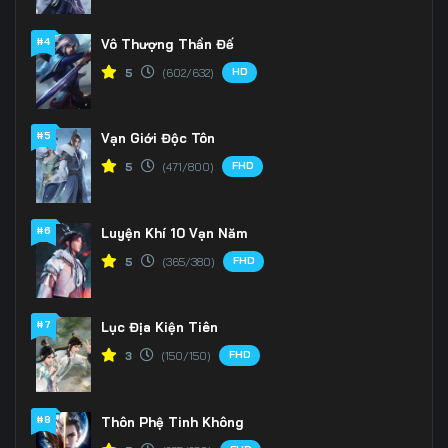
166
167
168
#4
Vô Thượng Thần Đế
HD
5
(602/632)
169
170
171
172
173
174
#5
Vạn Giới Độc Tôn
175
176
177
FHD
5
(471/800)
178
179
180
#6
Luyện Khí 10 Vạn Năm
181
182
183
FHD
5
(365/380)
184
185
186
#7
Lục Địa Kiện Tiên
187
188
189
FHD
3
(150/150)
190
191
192
#8
Thôn Phệ Tinh Không
193
194
195