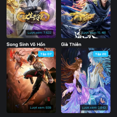
73
74
75
76
77
78
79
80
81
Lượt xem:
7.622
Lượt xem:
15.481
82
83
84
Song Sinh Võ Hồn
Già Thiên
85
86
87
Tập 07
Tập 20
88
89
90
91
92
93
94
95
96
97
98
99
100
101
102
Lượt xem:
939
Lượt xem:
2.943