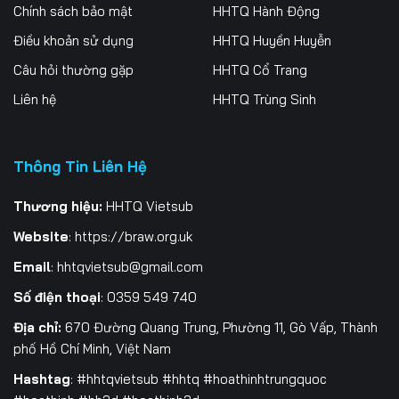
256
257
258
Chính sách bảo mật
HHTQ Hành Động
Điều khoản sử dụng
HHTQ Huyền Huyễn
259
260
261
Câu hỏi thường gặp
HHTQ Cổ Trang
262
263
264
Liên hệ
HHTQ Trùng Sinh
265
266
267
Thông Tin Liên Hệ
268
269
270
271
272
273
Thương hiệu:
HHTQ Vietsub
Website
:
https://braw.org.uk
274
275
276
Email
:
hhtqvietsub@gmail.com
277
278
279
Số điện thoại
: 0359 549 740
280
281
282
Địa chỉ:
670 Đường Quang Trung, Phường 11, Gò Vấp, Thành
phố Hồ Chí Minh, Việt Nam
283
284
285
Hashtag
: #hhtqvietsub #hhtq #hoathinhtrungquoc