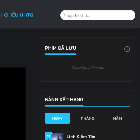
CH CHIẾU HHTQ
PHIM ĐÃ LƯU
Chưa lưu phim nào
BẢNG XẾP HẠNG
NGÀY
THÁNG
NĂM
#1
Linh Kiếm Tôn