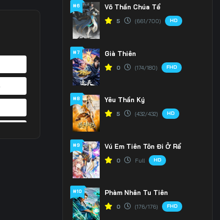
#6
Võ Thần Chúa Tể
HD
5
(661/700)
#7
Già Thiên
FHD
0
(174/180)
4
#8
Yêu Thần Ký
1
HD
5
(432/432)
8
#9
Vú Em Tiên Tôn Đi Ở Rể
5
HD
0
Full
2
#10
Phàm Nhân Tu Tiên
9
FHD
0
(176/176)
6