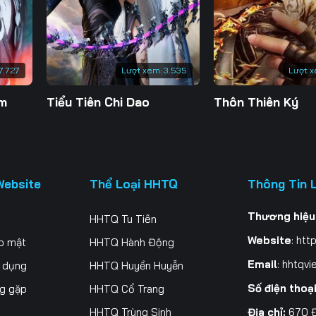
200
201
202
20
207
208
209
21
7.727
Lượt xem:
3.535
Lượt x
214
215
216
21
ăm
Tiểu Tiên Chi Dao
Thôn Thiên Ký
221
222
223
22
228
229
230
23
235
236
237
23
Website
Thể Loại HHTQ
Thông Tin 
242
243
244
24
Thương hiệu
HHTQ Tu Tiên
249
250
251
25
Website
:
http
o mật
HHTQ Hành Động
256
257
258
25
Email
:
hhtqvi
ử dụng
HHTQ Huyền Huyễn
Số điện thoạ
ng gặp
HHTQ Cổ Trang
263
264
265
26
Địa chỉ:
670 Đ
HHTQ Trùng Sinh