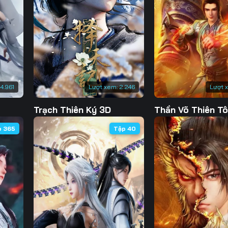
130
131
132
13
137
138
139
14
144
145
146
14
151
152
153
15
14.961
Lượt xem:
2.246
Lượt 
158
159
160
16
Trạch Thiên Ký 3D
Thần Võ Thiên T
165
166
167
16
p 365
Tập 40
172
173
174
17
179
180
181
18
186
187
188
18
193
194
195
19