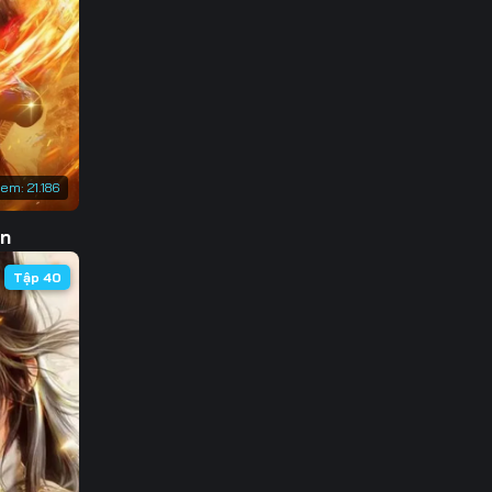
3
0
7
4
xem:
21.186
1
ôn
8
Tập 40
5
2
9
6