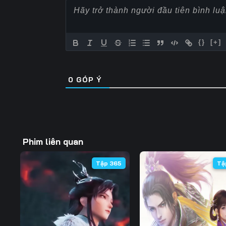
57
58
59
64
65
66
{}
[+]
71
72
73
0
GÓP Ý
78
79
80
85
86
87
92
93
94
Phim liên quan
99
100
101
Tập 365
Tậ
106
107
108
113
114
115
120
121
122