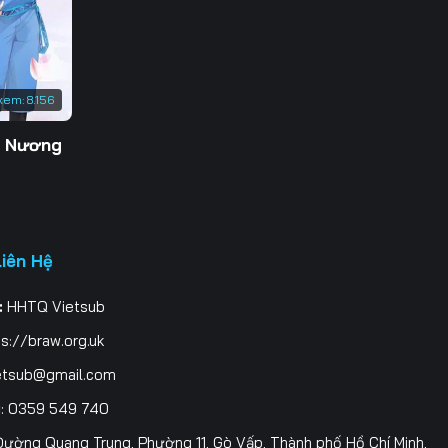
3
0
xem:
8.156
7
g Nương
4
1
8
Liên Hệ
5
:
HHTQ Vietsub
2
s://braw.org.uk
9
etsub@gmail.com
i
: 0359 549 740
6
ường Quang Trung, Phường 11, Gò Vấp, Thành phố Hồ Chí Minh,