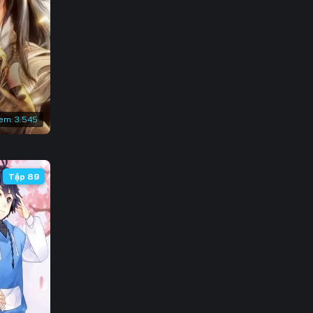
3
0
7
4
em:
3.545
1
8
Tập 89
5
2
9
6