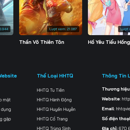
200
201
202
20
207
208
209
21
6.944
Lượt xem:
21.087
Lượt 
214
215
216
21
Thần Võ Thiên Tôn
Hồ Yêu Tiểu Hồn
221
222
223
22
228
229
230
23
235
236
237
23
Website
Thể Loại HHTQ
Thông Tin 
242
243
244
24
Thương hiệu
HHTQ Tu Tiên
249
250
251
25
Website
:
http
o mật
HHTQ Hành Động
256
257
258
25
Email
:
hhtqvi
ử dụng
HHTQ Huyền Huyễn
Số điện thoạ
ng gặp
HHTQ Cổ Trang
263
264
265
26
Địa chỉ:
670 Đ
HHTQ Trùng Sinh