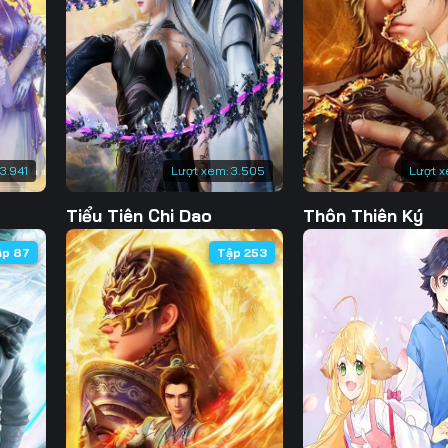
130
131
132
13
137
138
139
14
144
145
146
14
151
152
153
15
13.941
Lượt xem:
3.505
Lượt x
158
159
160
16
Tiểu Tiên Chi Dao
Thôn Thiên Ký
165
166
167
16
ập 87
Tập 253
172
173
174
17
179
180
181
18
186
187
188
18
193
194
195
19