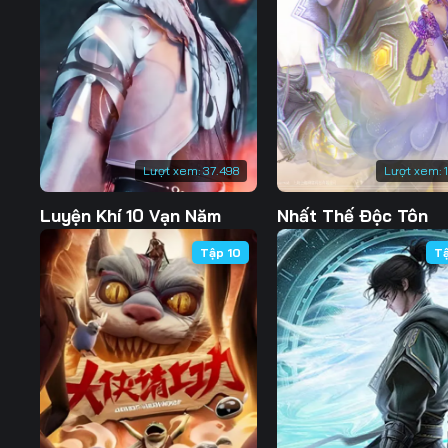
127
128
129
134
135
136
141
142
143
148
149
150
Lượt xem:
37.498
Lượt xem:
155
156
157
Luyện Khí 10 Vạn Năm
Nhất Thế Độc Tôn
162
163
164
Tập 10
T
169
170
171
176
177
178
183
184
185
190
191
192