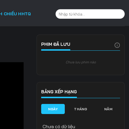
CH CHIẾU HHTQ
PHIM ĐÃ LƯU
Chưa lưu phim nào
BẢNG XẾP HẠNG
NGÀY
THÁNG
NĂM
Chưa có dữ liệu