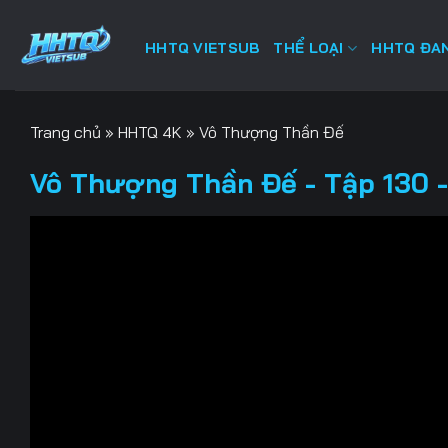
Bỏ
qua
HHTQ VIETSUB
THỂ LOẠI
HHTQ ĐAN
nội
dung
Trang chủ
»
HHTQ 4K
»
Vô Thượng Thần Đế
Vô Thượng Thần Đế - Tập 130 -