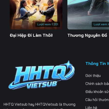
197
198
199
204
205
206
Lượt xem:
1.201
Lượt xem:
211
212
213
Đại Hiệp Đi Làm Thôi!
Thương Nguyên Đồ
218
219
220
225
226
227
232
233
234
Thông Tin 
239
240
241
Giới thiệu
246
247
248
Chính sách bả
253
254
255
Điều khoản s
Câu hỏi thườ
260
261
262
HHTQ Vietsub
hay HHTQVietsub là thương
Liên hệ