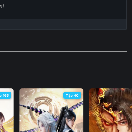
60
61
62
6
67
68
69
7
74
75
76
7
81
82
83
8
88
89
90
9
95
96
97
9
102
103
104
10
p 165
Tập 40
109
110
111
11
116
117
118
11
123
124
125
12