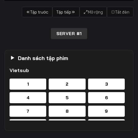
Tập trước
Tập tiếp
Mở rộng
Tắt đèn
SERVER #1
Danh sách tập phim
Vietsub
1
2
3
4
5
6
7
8
9
10
11
12