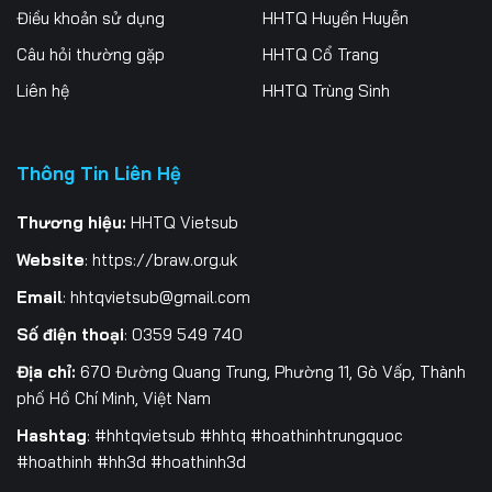
Điều khoản sử dụng
HHTQ Huyền Huyễn
259
260
261
Câu hỏi thường gặp
HHTQ Cổ Trang
262
263
264
Liên hệ
HHTQ Trùng Sinh
265
266
267
Thông Tin Liên Hệ
268
269
270
271
272
273
Thương hiệu:
HHTQ Vietsub
Website
:
https://braw.org.uk
274
275
276
Email
:
hhtqvietsub@gmail.com
277
278
279
Số điện thoại
: 0359 549 740
280
281
282
Địa chỉ:
670 Đường Quang Trung, Phường 11, Gò Vấp, Thành
phố Hồ Chí Minh, Việt Nam
283
284
285
Hashtag
: #hhtqvietsub #hhtq #hoathinhtrungquoc
#hoathinh #hh3d #hoathinh3d
286
287
288