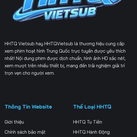
229
230
231
232
233
234
235
236
237
HHTQ Vietsub
hay HHTQVietsub là thương hiệu cung cấp
238
239
240
xem phim hoạt hình Trung Quốc trực tuyến được yêu thích
nhất! Nội dung phim được dịch chuẩn, hình ảnh HD sắc nét,
241
242
243
xem mượt trên nhiều thiết bị, mang đến trải nghiệm giải trí
trọn vẹn cho người xem.
244
245
246
247
248
249
250
251
252
Thông Tin Website
Thể Loại HHTQ
253
254
255
Giới thiệu
HHTQ Tu Tiên
256
257
258
Chính sách bảo mật
HHTQ Hành Động