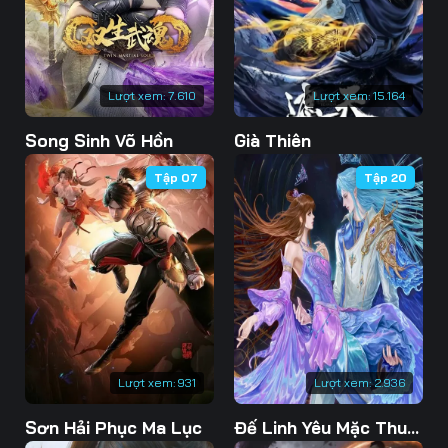
76
77
78
79
80
81
Lượt xem:
7.610
Lượt xem:
15.164
82
83
84
Song Sinh Võ Hồn
Già Thiên
85
86
87
Tập 07
Tập 20
88
89
90
91
92
93
94
95
96
97
98
99
100
101
102
Lượt xem:
931
Lượt xem:
2.936
103
104
105
Sơn Hải Phục Ma Lục
Đế Linh Yêu Mặc Thuỷ Linh Lung