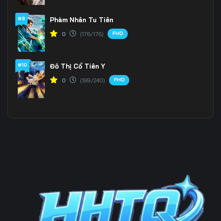
#9
Phàm Nhân Tu Tiên
199
200
201
FHD
0
(176/176)
202
203
204
205
206
207
#10
Đô Thị Cổ Tiên Y
FHD
0
(199/240)
208
209
210
211
212
213
214
215
216
217
218
219
220
221
222
223
224
225
226
227
228