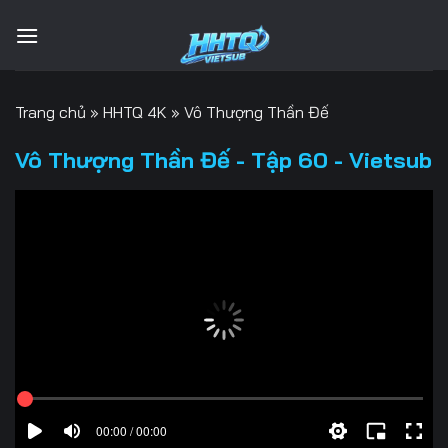
Bỏ
qua
nội
dung
Trang chủ
»
HHTQ 4K
»
Vô Thượng Thần Đế
Vô Thượng Thần Đế - Tập 60 - Vietsub
00:00 / 00:00