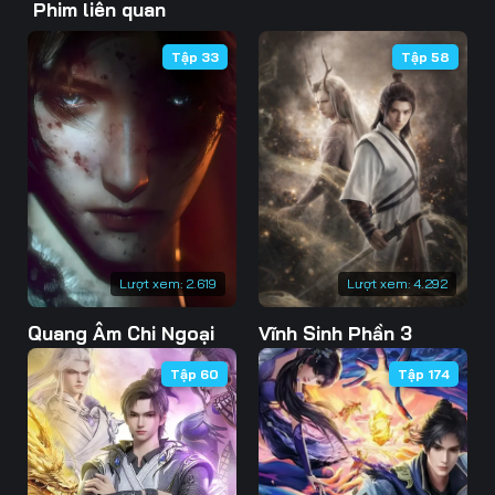
Phim liên quan
46
47
48
Tập 33
Tập 58
49
50
51
52
53
54
55
56
57
58
59
60
61
62
63
Lượt xem:
2.619
Lượt xem:
4.292
Quang Âm Chi Ngoại
Vĩnh Sinh Phần 3
64
65
66
Tập 60
Tập 174
67
68
69
70
71
72
73
74
75