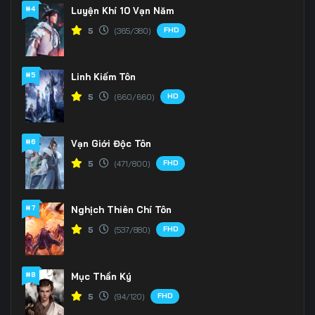
166
167
168
#4
Luyện Khí 10 Vạn Năm
FHD
5
(365/380)
169
170
171
172
173
174
#5
Linh Kiếm Tôn
175
176
177
HD
5
(660/660)
178
179
180
#6
Vạn Giới Độc Tôn
181
182
183
FHD
5
(471/800)
184
185
186
#7
Nghịch Thiên Chí Tôn
187
188
189
FHD
5
(537/880)
190
191
192
#8
Mục Thần Ký
193
194
195
FHD
5
(94/120)
196
197
198