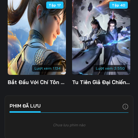
Tập 17
Tập 40
106
107
108
109
110
111
112
113
114
115
116
117
118
119
120
Lượt xem:
1.134
Lượt xem:
3.550
121
122
123
Bắt Đầu Với Chí Tôn Đan Điền
Tu Tiên Giả Đại Chiến Siêu Năng Lực 3D
124
125
126
127
128
129
PHIM ĐÃ LƯU
130
131
132
Chưa lưu phim nào
133
134
135