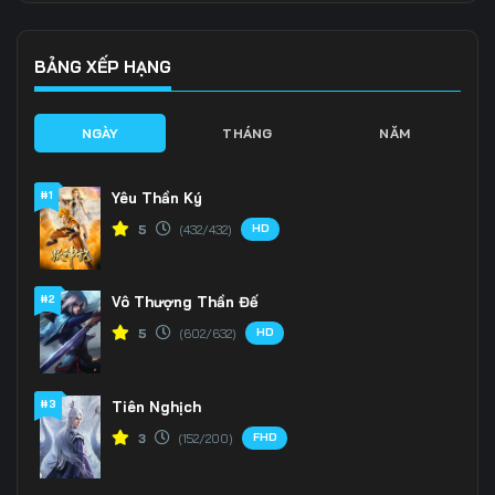
136
137
138
139
140
141
BẢNG XẾP HẠNG
142
143
144
NGÀY
THÁNG
NĂM
145
146
147
#1
Yêu Thần Ký
148
149
150
HD
5
(432/432)
151
152
153
#2
Vô Thượng Thần Đế
154
155
156
HD
5
(602/632)
157
158
159
160
161
162
#3
Tiên Nghịch
FHD
3
(152/200)
163
164
165