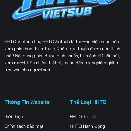
229
230
231
232
233
234
235
236
237
HHTQ Vietsub
hay HHTQVietsub là thương hiệu cung cấp
238
239
240
xem phim hoạt hình Trung Quốc trực tuyến được yêu thích
nhất! Nội dung phim được dịch chuẩn, hình ảnh HD sắc nét,
241
242
243
xem mượt trên nhiều thiết bị, mang đến trải nghiệm giải trí
trọn vẹn cho người xem.
244
245
246
247
248
249
250
251
252
Thông Tin Website
Thể Loại HHTQ
253
254
255
Giới thiệu
HHTQ Tu Tiên
256
257
258
Chính sách bảo mật
HHTQ Hành Động