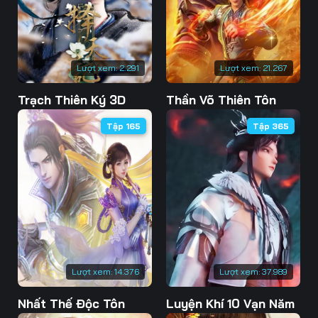
76
77
78
79
80
81
Lượt xem:
2.291
Lượt xem:
21.267
82
83
84
Trạch Thiên Ký 3D
Thần Võ Thiên Tôn
85
86
87
Tập 165
Tập 365
88
89
90
91
92
93
94
95
96
97
98
99
100
101
102
Lượt xem:
14.376
Lượt xem:
37.989
103
104
105
Nhất Thế Độc Tôn
Luyện Khí 10 Vạn Năm