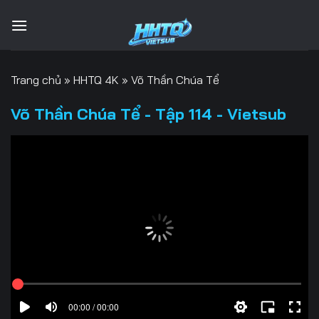
Bỏ
qua
nội
dung
Trang chủ
»
HHTQ 4K
»
Võ Thần Chúa Tể
Võ Thần Chúa Tể - Tập 114 - Vietsub
00:00 / 00:00