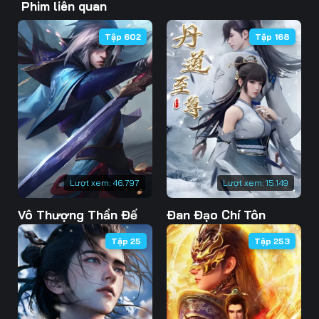
Phim liên quan
46
47
48
Tập 602
Tập 168
49
50
51
52
53
54
55
56
57
58
59
60
61
62
63
Lượt xem:
46.797
Lượt xem:
15.149
Vô Thượng Thần Đế
Đan Đạo Chí Tôn
64
65
66
Tập 25
Tập 253
67
68
69
70
71
72
73
74
75