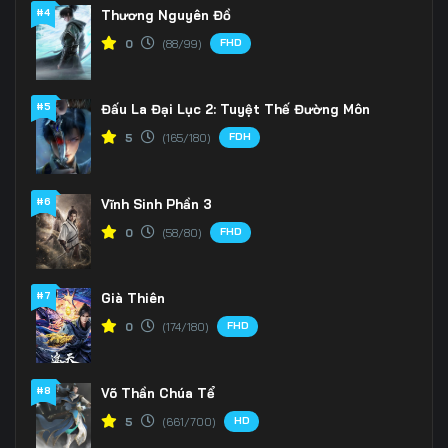
166
167
168
#4
Thương Nguyên Đồ
FHD
0
(88/99)
169
170
171
172
173
174
#5
Đấu La Đại Lục 2: Tuyệt Thế Đường Môn
175
176
177
FDH
5
(165/180)
178
179
180
#6
Vĩnh Sinh Phần 3
181
182
183
FHD
0
(58/80)
184
185
186
#7
Già Thiên
187
188
189
FHD
0
(174/180)
190
191
192
#8
Võ Thần Chúa Tể
193
194
195
HD
5
(661/700)
196
197
198