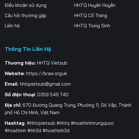
Điều khoản sử dụng
HHTQ Huyền Huyễn
259
260
261
Câu hỏi thường gặp
HHTQ Cổ Trang
262
263
264
Liên hệ
HHTQ Trùng Sinh
265
266
267
Thông Tin Liên Hệ
268
269
270
271
272
273
Thương hiệu:
HHTQ Vietsub
Website
:
https://braw.org.uk
274
275
276
Email
:
hhtqvietsub@gmail.com
277
278
279
Số điện thoại
: 0359 549 740
280
281
282
Địa chỉ:
670 Đường Quang Trung, Phường 11, Gò Vấp, Thành
phố Hồ Chí Minh, Việt Nam
283
284
285
Hashtag
: #hhtqvietsub #hhtq #hoathinhtrungquoc
#hoathinh #hh3d #hoathinh3d
286
287
288