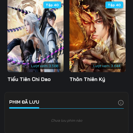
Tập 40
Tập 40
106
107
108
109
110
111
112
113
114
115
116
117
118
119
120
Lượt xem:
3.568
Lượt xem:
3.644
121
122
123
Tiểu Tiên Chi Dao
Thôn Thiên Ký
124
125
126
127
128
129
PHIM ĐÃ LƯU
130
131
132
Chưa lưu phim nào
133
134
135