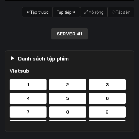
Tập trước
Tập tiếp
Mở rộng
Tắt đèn
SERVER #1
Danh sách tập phim
Vietsub
1
2
3
4
5
6
7
8
9
10
11
12