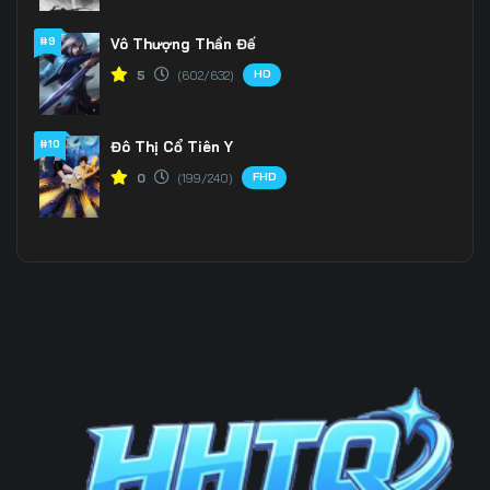
#9
Vô Thượng Thần Đế
199
200
201
HD
5
(602/632)
202
203
204
205
206
207
#10
Đô Thị Cổ Tiên Y
FHD
0
(199/240)
208
209
210
211
212
213
214
215
216
217
218
219
220
221
222
223
224
225
226
227
228