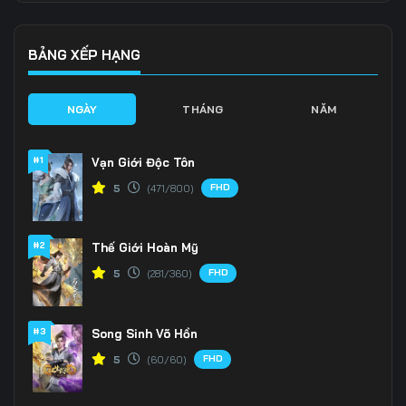
136
137
138
139
140
141
BẢNG XẾP HẠNG
142
143
144
NGÀY
THÁNG
NĂM
145
146
147
#1
Vạn Giới Độc Tôn
148
149
150
FHD
5
(471/800)
151
152
153
#2
Thế Giới Hoàn Mỹ
154
155
156
FHD
5
(281/360)
157
158
159
160
161
162
#3
Song Sinh Võ Hồn
FHD
5
(60/60)
163
164
165