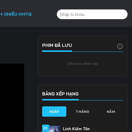
CH CHIẾU HHTQ
PHIM ĐÃ LƯU
Chưa lưu phim nào
BẢNG XẾP HẠNG
NGÀY
THÁNG
NĂM
#1
Linh Kiếm Tôn