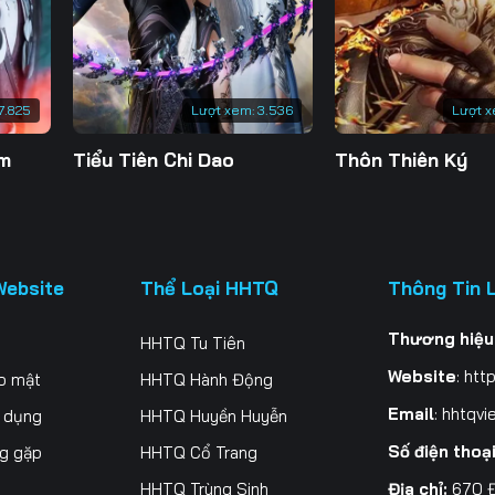
200
201
202
20
207
208
209
21
7.825
Lượt xem:
3.536
Lượt x
214
215
216
21
ăm
Tiểu Tiên Chi Dao
Thôn Thiên Ký
221
222
223
22
228
229
230
23
235
236
237
23
Website
Thể Loại HHTQ
Thông Tin 
242
243
244
24
Thương hiệu
HHTQ Tu Tiên
249
250
251
25
Website
:
http
o mật
HHTQ Hành Động
256
257
258
25
Email
:
hhtqvi
ử dụng
HHTQ Huyền Huyễn
Số điện thoạ
ng gặp
HHTQ Cổ Trang
263
264
265
26
Địa chỉ:
670 Đ
HHTQ Trùng Sinh