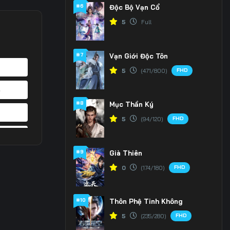
#6
Độc Bộ Vạn Cổ
5
Full
#7
Vạn Giới Độc Tôn
FHD
5
(471/800)
4
#8
Mục Thần Ký
1
FHD
5
(94/120)
8
#9
Già Thiên
5
FHD
0
(174/180)
2
#10
Thôn Phệ Tinh Không
9
FHD
5
(235/280)
6