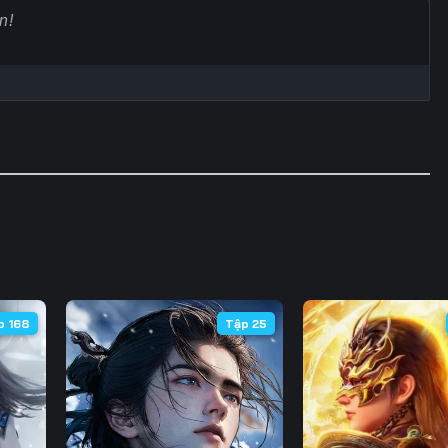
60
61
62
6
67
68
69
7
74
75
76
7
81
82
83
8
88
89
90
9
95
96
97
9
102
103
104
10
p 168
Tập 25
109
110
111
11
116
117
118
11
123
124
125
12