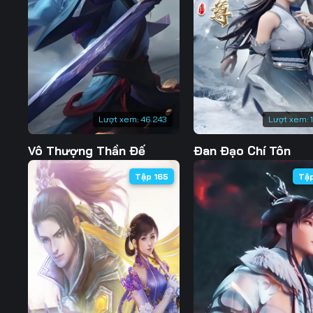
127
128
129
134
135
136
141
142
143
148
149
150
Lượt xem:
46.243
Lượt xem:
155
156
157
Vô Thượng Thần Đế
Đan Đạo Chí Tôn
162
163
164
Tập 165
Tậ
169
170
171
176
177
178
183
184
185
190
191
192