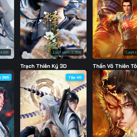
130
131
132
13
137
138
139
14
144
145
146
14
151
152
153
15
14.961
Lượt xem:
2.256
Lượt 
158
159
160
16
Trạch Thiên Ký 3D
Thần Võ Thiên T
165
166
167
16
p 365
Tập 40
172
173
174
17
179
180
181
18
186
187
188
18
193
194
195
19