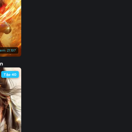
3
0
7
4
xem:
21.197
1
ôn
8
Tập 40
5
2
9
6