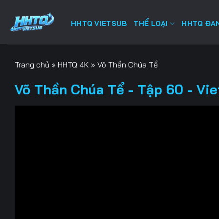
Bỏ
qua
HHTQ VIETSUB
THỂ LOẠI
HHTQ ĐAN
nội
dung
Trang chủ
»
HHTQ 4K
»
Võ Thần Chúa Tể
Võ Thần Chúa Tể - Tập 60 - Vi