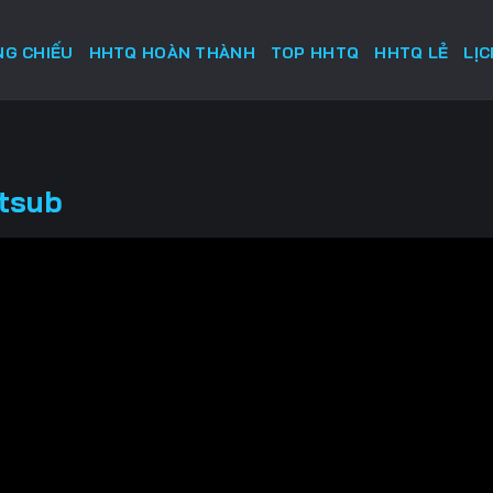
G CHIẾU
HHTQ HOÀN THÀNH
TOP HHTQ
HHTQ LẺ
LỊ
etsub