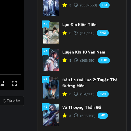
HD
5
(660/660)
#2
Lục Địa Kiện Tiên
FHD
3
(150/150)
#3
Luyện Khí 10 Vạn Năm
FHD
5
(365/380)
#4
Đấu La Đại Lục 2: Tuyệt Thế
Đường Môn
FDH
5
(164/180)
Tắt đèn
#5
Vô Thượng Thần Đế
HD
5
(602/632)