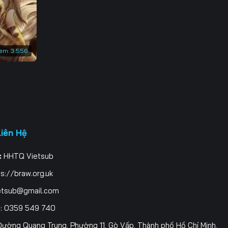
3
0
em:
3.556
7
4
1
8
Liên Hệ
5
:
HHTQ Vietsub
2
s://braw.org.uk
9
etsub@gmail.com
i
: 0359 549 740
6
ường Quang Trung, Phường 11, Gò Vấp, Thành phố Hồ Chí Minh,