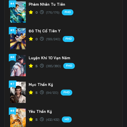
166
167
168
#4
Phàm Nhân Tu Tiên
FHD
0
(176/176)
169
170
171
172
173
174
#5
Đô Thị Cổ Tiên Y
175
176
177
FHD
0
(199/240)
178
179
180
#6
Luyện Khí 10 Vạn Năm
181
182
183
FHD
5
(365/380)
184
185
186
#7
Mục Thần Ký
187
188
189
FHD
5
(94/120)
190
191
192
#8
Yêu Thần Ký
193
194
195
HD
5
(432/432)
196
197
198