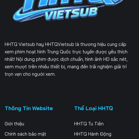
229
230
231
232
233
234
235
236
237
HHTQ Vietsub
hay HHTQVietsub là thương hiệu cung cấp
238
239
240
xem phim hoạt hình Trung Quốc trực tuyến được yêu thích
nhất! Nội dung phim được dịch chuẩn, hình ảnh HD sắc nét,
241
242
243
xem mượt trên nhiều thiết bị, mang đến trải nghiệm giải trí
trọn vẹn cho người xem.
244
245
246
247
248
249
250
251
252
Thông Tin Website
Thể Loại HHTQ
253
254
255
Giới thiệu
HHTQ Tu Tiên
256
257
258
Chính sách bảo mật
HHTQ Hành Động