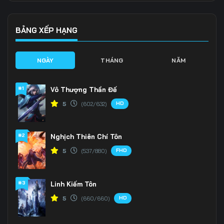
136
137
138
139
140
141
BẢNG XẾP HẠNG
142
143
144
NGÀY
THÁNG
NĂM
145
146
147
#1
Vô Thượng Thần Đế
148
149
150
HD
5
(602/632)
151
152
153
#2
Nghịch Thiên Chí Tôn
154
155
156
FHD
5
(537/880)
157
158
159
160
161
162
#3
Linh Kiếm Tôn
HD
5
(660/660)
163
164
165