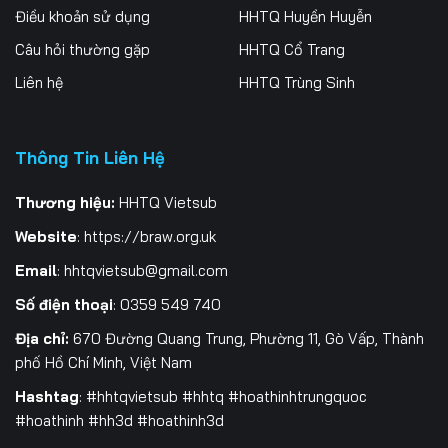
Điều khoản sử dụng
HHTQ Huyền Huyễn
259
260
261
Câu hỏi thường gặp
HHTQ Cổ Trang
262
263
264
Liên hệ
HHTQ Trùng Sinh
265
266
267
Thông Tin Liên Hệ
268
269
270
271
272
273
Thương hiệu:
HHTQ Vietsub
Website
:
https://braw.org.uk
274
275
276
Email
:
hhtqvietsub@gmail.com
277
278
279
Số điện thoại
: 0359 549 740
280
281
282
Địa chỉ:
670 Đường Quang Trung, Phường 11, Gò Vấp, Thành
phố Hồ Chí Minh, Việt Nam
283
284
285
Hashtag
: #hhtqvietsub #hhtq #hoathinhtrungquoc
#hoathinh #hh3d #hoathinh3d
286
287
288