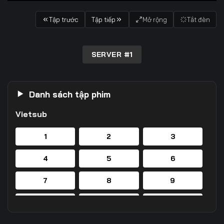
Tập trước
Tập tiếp
Mở rộng
Tắt đèn
SERVER #1
Danh sách tập phim
Vietsub
1
2
3
4
5
6
7
8
9
10
11
12