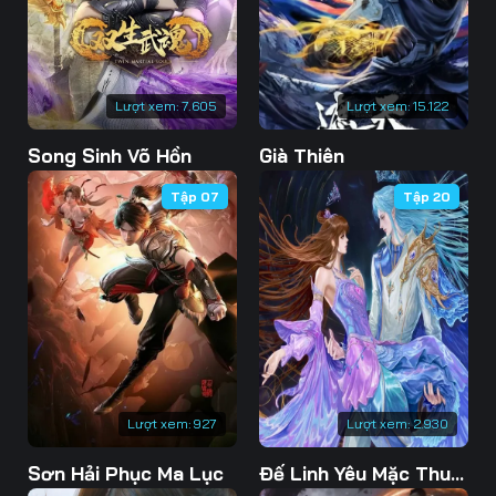
76
77
78
79
80
81
Lượt xem:
7.605
Lượt xem:
15.122
82
83
84
Song Sinh Võ Hồn
Già Thiên
85
86
87
Tập 07
Tập 20
88
89
90
91
92
93
94
95
96
97
98
99
100
101
102
Lượt xem:
927
Lượt xem:
2.930
103
104
105
Sơn Hải Phục Ma Lục
Đế Linh Yêu Mặc Thuỷ Linh Lung