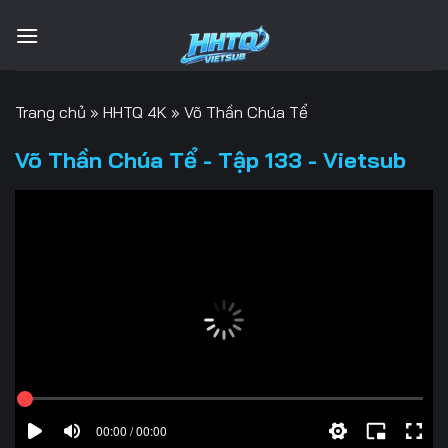
Bỏ
qua
nội
dung
Trang chủ
»
HHTQ 4K
»
Võ Thần Chúa Tể
Võ Thần Chúa Tể - Tập 133 - Vietsub
00:00 / 00:00