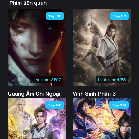
Phim liên quan
46
47
48
Tập 33
Tập 58
49
50
51
52
53
54
55
56
57
58
59
60
61
62
63
Lượt xem:
2.597
Lượt xem:
4.288
Quang Âm Chi Ngoại
Vĩnh Sinh Phần 3
64
65
66
Tập 60
Tập 174
67
68
69
70
71
72
73
74
75