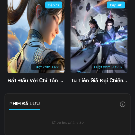
Tập 17
Tập 40
106
107
108
109
110
111
112
113
114
115
116
117
118
119
120
Lượt xem:
1.122
Lượt xem:
3.535
121
122
123
Bắt Đầu Với Chí Tôn Đan Điền
Tu Tiên Giả Đại Chiến Siêu Năng Lực 3D
124
125
126
127
128
129
PHIM ĐÃ LƯU
130
131
132
Chưa lưu phim nào
133
134
135