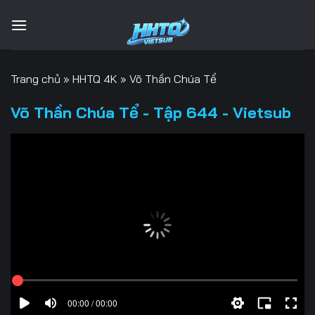
Bỏ
qua
nội
dung
Trang chủ
»
HHTQ 4K
»
Võ Thần Chúa Tể
Võ Thần Chúa Tể - Tập 644 - Vietsub
00:00 / 00:00