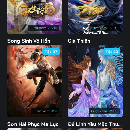
76
77
78
79
80
81
Lượt xem:
7.606
Lượt xem:
15.129
82
83
84
Song Sinh Võ Hồn
Già Thiên
85
86
87
Tập 07
Tập 20
88
89
90
91
92
93
94
95
96
97
98
99
100
101
102
Lượt xem:
928
Lượt xem:
2.933
103
104
105
Sơn Hải Phục Ma Lục
Đế Linh Yêu Mặc Thuỷ Linh Lung