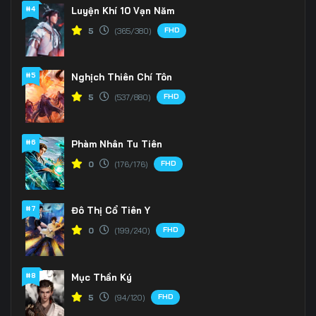
166
167
168
#4
Luyện Khí 10 Vạn Năm
FHD
5
(365/380)
169
170
171
172
173
174
#5
Nghịch Thiên Chí Tôn
175
176
177
FHD
5
(537/880)
178
179
180
#6
Phàm Nhân Tu Tiên
181
182
183
FHD
0
(176/176)
184
185
186
#7
Đô Thị Cổ Tiên Y
187
188
189
FHD
0
(199/240)
190
191
192
#8
Mục Thần Ký
193
194
195
FHD
5
(94/120)
196
197
198