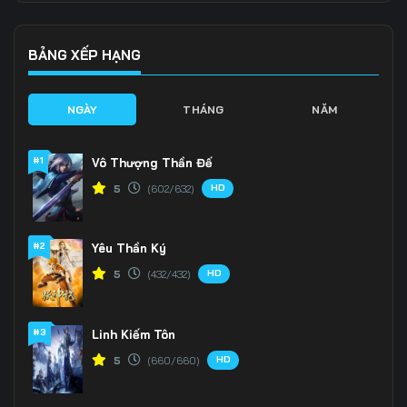
136
137
138
139
140
141
BẢNG XẾP HẠNG
142
143
144
NGÀY
THÁNG
NĂM
145
146
147
#1
Vô Thượng Thần Đế
148
149
150
HD
5
(602/632)
151
152
153
#2
Yêu Thần Ký
154
155
156
HD
5
(432/432)
157
158
159
160
161
162
#3
Linh Kiếm Tôn
HD
5
(660/660)
163
164
165