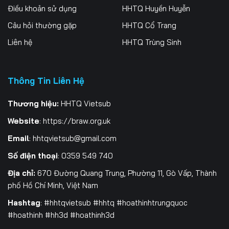
Điều khoản sử dụng
HHTQ Huyền Huyễn
259
260
261
Câu hỏi thường gặp
HHTQ Cổ Trang
262
263
264
Liên hệ
HHTQ Trùng Sinh
265
266
267
Thông Tin Liên Hệ
268
269
270
271
272
273
Thương hiệu:
HHTQ Vietsub
Website
:
https://braw.org.uk
274
275
276
Email
:
hhtqvietsub@gmail.com
277
278
279
Số điện thoại
: 0359 549 740
280
281
282
Địa chỉ:
670 Đường Quang Trung, Phường 11, Gò Vấp, Thành
phố Hồ Chí Minh, Việt Nam
283
284
285
Hashtag
: #hhtqvietsub #hhtq #hoathinhtrungquoc
#hoathinh #hh3d #hoathinh3d
286
287
288