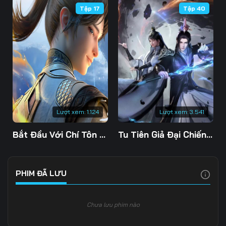
Tập 17
Tập 40
106
107
108
109
110
111
112
113
114
115
116
117
118
119
120
Lượt xem:
1.124
Lượt xem:
3.541
121
122
123
Bắt Đầu Với Chí Tôn Đan Điền
Tu Tiên Giả Đại Chiến Siêu Năng Lực 3D
124
125
126
127
128
129
PHIM ĐÃ LƯU
130
131
132
Chưa lưu phim nào
133
134
135