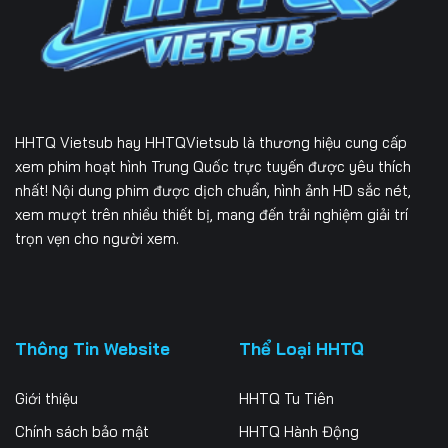
229
230
231
232
233
234
235
236
237
HHTQ Vietsub
hay HHTQVietsub là thương hiệu cung cấp
238
239
240
xem phim hoạt hình Trung Quốc trực tuyến được yêu thích
nhất! Nội dung phim được dịch chuẩn, hình ảnh HD sắc nét,
241
242
243
xem mượt trên nhiều thiết bị, mang đến trải nghiệm giải trí
trọn vẹn cho người xem.
244
245
246
247
248
249
250
251
252
Thông Tin Website
Thể Loại HHTQ
253
254
255
Giới thiệu
HHTQ Tu Tiên
256
257
258
Chính sách bảo mật
HHTQ Hành Động