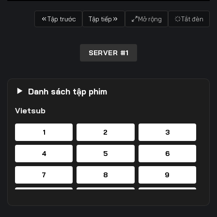
Tập trước
Tập tiếp
Mở rộng
Tắt đèn
SERVER #1
Danh sách tập phim
Vietsub
1
2
3
4
5
6
7
8
9
10
11
12