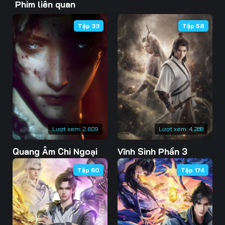
Phim liên quan
46
47
48
Tập 33
Tập 58
49
50
51
52
53
54
55
56
57
58
59
60
61
62
63
Lượt xem:
2.609
Lượt xem:
4.288
Quang Âm Chi Ngoại
Vĩnh Sinh Phần 3
64
65
66
Tập 60
Tập 174
67
68
69
70
71
72
73
74
75