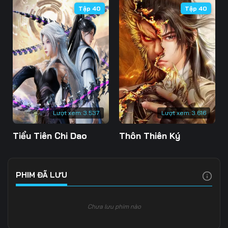
Tập 40
Tập 40
106
107
108
109
110
111
112
113
114
115
116
117
118
119
120
Lượt xem:
3.537
Lượt xem:
3.616
121
122
123
Tiểu Tiên Chi Dao
Thôn Thiên Ký
124
125
126
127
128
129
PHIM ĐÃ LƯU
130
131
132
Chưa lưu phim nào
133
134
135