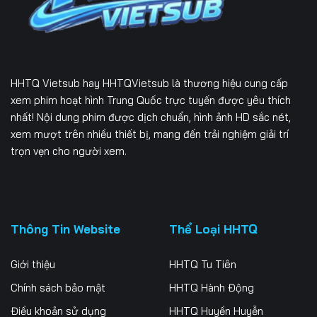
166
167
168
169
170
171
172
173
174
HHTQ Vietsub
hay HHTQVietsub là thương hiệu cung cấp
175
176
177
xem phim hoạt hình Trung Quốc trực tuyến được yêu thích
nhất! Nội dung phim được dịch chuẩn, hình ảnh HD sắc nét,
178
179
180
xem mượt trên nhiều thiết bị, mang đến trải nghiệm giải trí
trọn vẹn cho người xem.
181
182
183
184
185
186
187
188
189
Thông Tin Website
Thể Loại HHTQ
190
191
192
Giới thiệu
HHTQ Tu Tiên
193
194
195
Chính sách bảo mật
HHTQ Hành Động
Điều khoản sử dụng
HHTQ Huyền Huyễn
196
197
198