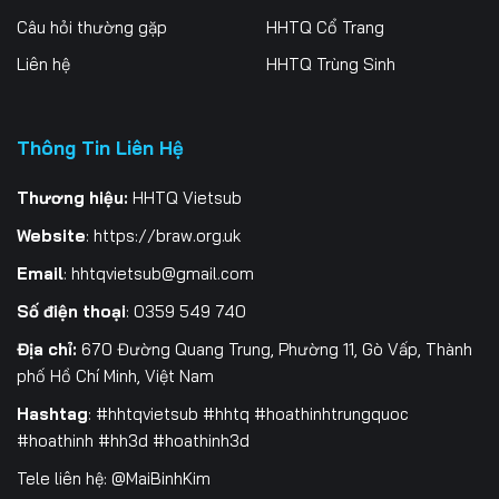
Câu hỏi thường gặp
HHTQ Cổ Trang
199
200
201
Liên hệ
HHTQ Trùng Sinh
202
203
204
205
206
207
Thông Tin Liên Hệ
208
209
210
Thương hiệu:
HHTQ Vietsub
Website
:
https://braw.org.uk
211
212
213
Email
:
hhtqvietsub@gmail.com
214
215
216
Số điện thoại
: 0359 549 740
217
218
219
Địa chỉ:
670 Đường Quang Trung, Phường 11, Gò Vấp, Thành
phố Hồ Chí Minh, Việt Nam
220
221
222
Hashtag
: #hhtqvietsub #hhtq #hoathinhtrungquoc
223
224
225
#hoathinh #hh3d #hoathinh3d
Tele liên hệ: @MaiBinhKim
226
227
228