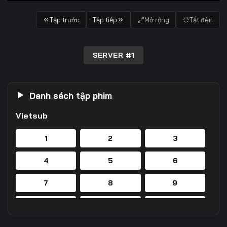
Tập trước
Tập tiếp
Mở rộng
Tắt đèn
SERVER #1
Danh sách tập phim
Vietsub
1
2
3
4
5
6
7
8
9
10
11
12