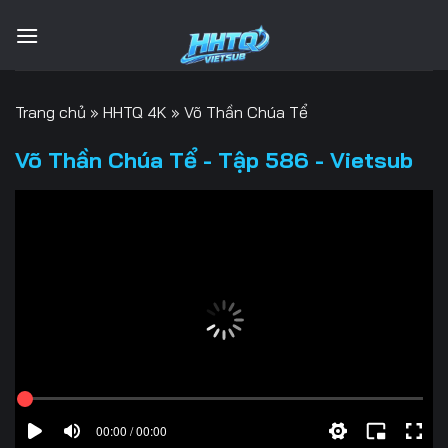
Bỏ
qua
nội
dung
Trang chủ
»
HHTQ 4K
»
Võ Thần Chúa Tể
Võ Thần Chúa Tể - Tập 586 - Vietsub
00:00 / 00:00