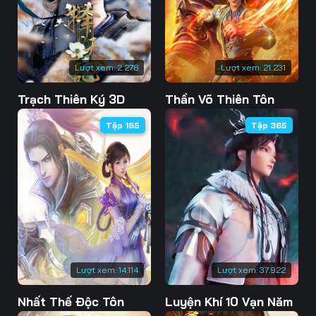
76
77
78
79
80
81
Lượt xem:
2.278
Lượt xem:
21.231
82
83
84
Trạch Thiên Ký 3D
Thần Võ Thiên Tôn
85
86
87
Tập 165
Tập 365
88
89
90
91
92
93
94
95
96
97
98
99
100
101
102
Lượt xem:
14.114
Lượt xem:
37.922
103
104
105
Nhất Thế Độc Tôn
Luyện Khí 10 Vạn Năm