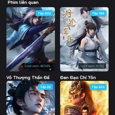
Phim liên quan
46
47
48
Tập 602
Tập 168
49
50
51
52
53
54
55
56
57
58
59
60
61
62
63
Lượt xem:
46.565
Lượt xem:
15.133
Vô Thượng Thần Đế
Đan Đạo Chí Tôn
64
65
66
Tập 25
Tập 253
67
68
69
70
71
72
73
74
75