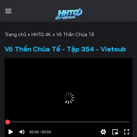
Bỏ
qua
nội
dung
Trang chủ
»
HHTQ 4K
»
Võ Thần Chúa Tể
Võ Thần Chúa Tể - Tập 354 - Vietsub
00:00 / 00:00