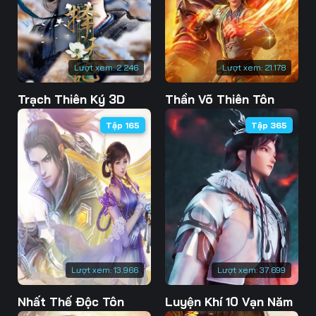
76
77
78
79
80
81
Lượt xem:
2.246
Lượt xem:
21.178
82
83
84
Trạch Thiên Ký 3D
Thần Võ Thiên Tôn
85
86
87
Tập 165
Tập 365
88
89
90
91
92
93
94
95
96
97
98
99
100
101
102
Lượt xem:
13.966
Lượt xem:
37.699
103
104
105
Nhất Thế Độc Tôn
Luyện Khí 10 Vạn Năm