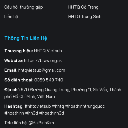
Câu hỏi thường gặp
HHTQ Cổ Trang
199
200
201
Liên hệ
HHTQ Trùng Sinh
202
203
204
205
206
207
Thông Tin Liên Hệ
208
209
210
Thương hiệu:
HHTQ Vietsub
Website
:
https://braw.org.uk
211
212
213
Email
:
hhtqvietsub@gmail.com
214
215
216
Số điện thoại
: 0359 549 740
217
218
219
Địa chỉ:
670 Đường Quang Trung, Phường 11, Gò Vấp, Thành
phố Hồ Chí Minh, Việt Nam
220
221
222
Hashtag
: #hhtqvietsub #hhtq #hoathinhtrungquoc
223
224
225
#hoathinh #hh3d #hoathinh3d
Tele liên hệ: @MaiBinhKim
226
227
228