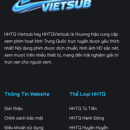
166
167
168
169
170
171
172
173
174
HHTQ Vietsub
hay HHTQVietsub là thương hiệu cung cấp
175
176
177
xem phim hoạt hình Trung Quốc trực tuyến được yêu thích
nhất! Nội dung phim được dịch chuẩn, hình ảnh HD sắc nét,
178
179
180
xem mượt trên nhiều thiết bị, mang đến trải nghiệm giải trí
trọn vẹn cho người xem.
181
182
183
184
185
186
187
188
189
Thông Tin Website
Thể Loại HHTQ
190
191
192
Giới thiệu
HHTQ Tu Tiên
193
194
195
Chính sách bảo mật
HHTQ Hành Động
Điều khoản sử dụng
HHTQ Huyền Huyễn
196
197
198