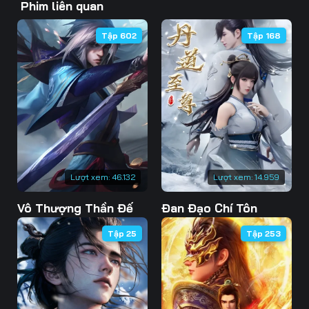
Phim liên quan
46
47
48
Tập 602
Tập 168
49
50
51
52
53
54
55
56
57
58
59
60
61
62
63
Lượt xem:
46.132
Lượt xem:
14.959
Vô Thượng Thần Đế
Đan Đạo Chí Tôn
64
65
66
Tập 25
Tập 253
67
68
69
70
71
72
73
74
75