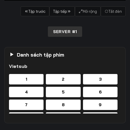
Tập trước
Tập tiếp
Mở rộng
Tắt đèn
SERVER #1
Danh sách tập phim
Vietsub
1
2
3
4
5
6
7
8
9
10
11
12