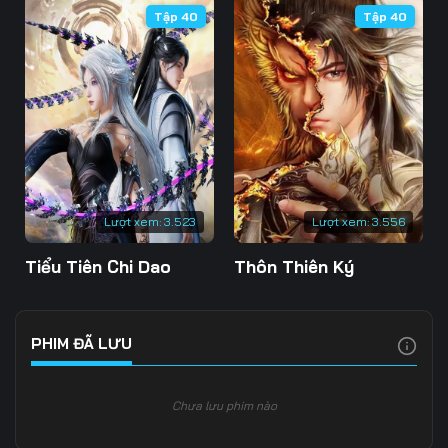
Tập 40
Tập 40
106
107
108
109
110
111
112
113
114
115
116
117
118
119
120
Lượt xem:
3.523
Lượt xem:
3.556
121
122
123
Tiểu Tiên Chi Dao
Thôn Thiên Ký
124
125
126
127
128
129
PHIM ĐÃ LƯU
130
131
132
Chưa lưu phim nào
133
134
135