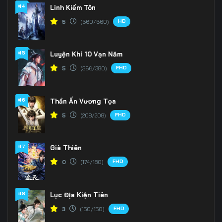
166
167
168
#4
Linh Kiếm Tôn
HD
5
(660/660)
169
170
171
172
173
174
#5
Luyện Khí 10 Vạn Năm
175
176
177
FHD
5
(366/380)
178
179
180
#6
Thần Ấn Vương Tọa
181
182
183
FHD
5
(208/208)
184
185
186
#7
Già Thiên
187
188
189
FHD
0
(174/180)
190
191
192
#8
Lục Địa Kiện Tiên
193
194
195
FHD
3
(150/150)
196
197
198