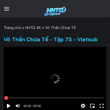
Bỏ
qua
nội
dung
Trang chủ
»
HHTQ 4K
»
Võ Thần Chúa Tể
Võ Thần Chúa Tể - Tập 75 - Vietsub
00:00 / 00:00