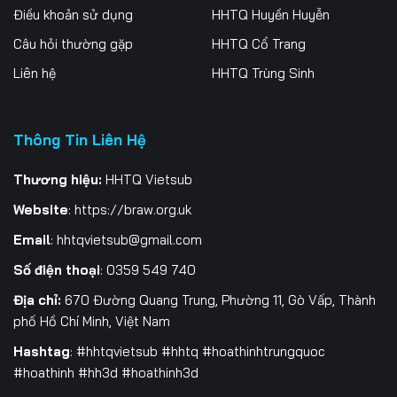
Điều khoản sử dụng
HHTQ Huyền Huyễn
259
260
261
Câu hỏi thường gặp
HHTQ Cổ Trang
262
263
264
Liên hệ
HHTQ Trùng Sinh
265
266
267
Thông Tin Liên Hệ
268
269
270
271
272
273
Thương hiệu:
HHTQ Vietsub
Website
:
https://braw.org.uk
274
275
276
Email
:
hhtqvietsub@gmail.com
277
278
279
Số điện thoại
: 0359 549 740
280
281
282
Địa chỉ:
670 Đường Quang Trung, Phường 11, Gò Vấp, Thành
phố Hồ Chí Minh, Việt Nam
283
284
285
Hashtag
: #hhtqvietsub #hhtq #hoathinhtrungquoc
#hoathinh #hh3d #hoathinh3d
286
287
288