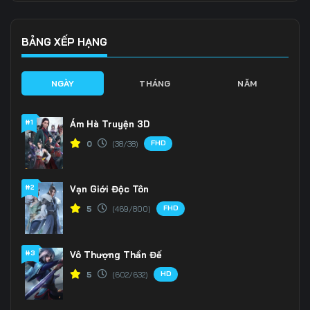
136
137
138
139
140
141
BẢNG XẾP HẠNG
142
143
144
NGÀY
THÁNG
NĂM
145
146
147
#1
Ám Hà Truyện 3D
148
149
150
FHD
0
(38/38)
151
152
153
#2
Vạn Giới Độc Tôn
154
155
156
FHD
5
(469/800)
157
158
159
160
161
162
#3
Vô Thượng Thần Đế
HD
5
(602/632)
163
164
165