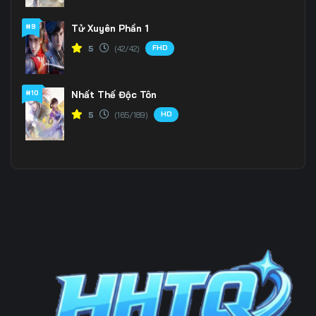
#9
Tử Xuyên Phần 1
199
200
201
FHD
5
(42/42)
202
203
204
205
206
207
#10
Nhất Thế Độc Tôn
HD
5
(165/189)
208
209
210
211
212
213
214
215
216
217
218
219
220
221
222
223
224
225
226
227
228