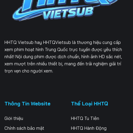
229
230
231
232
233
234
235
236
237
HHTQ Vietsub
hay HHTQVietsub là thương hiệu cung cấp
238
239
240
xem phim hoạt hình Trung Quốc trực tuyến được yêu thích
nhất! Nội dung phim được dịch chuẩn, hình ảnh HD sắc nét,
241
242
243
xem mượt trên nhiều thiết bị, mang đến trải nghiệm giải trí
trọn vẹn cho người xem.
244
245
246
247
248
249
250
251
252
Thông Tin Website
Thể Loại HHTQ
253
254
255
Giới thiệu
HHTQ Tu Tiên
256
257
258
Chính sách bảo mật
HHTQ Hành Động