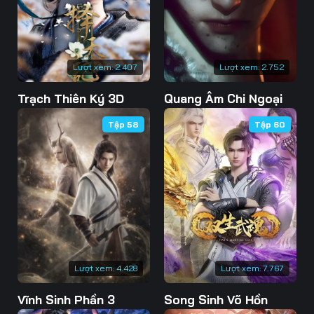
76
77
78
79
80
81
Lượt xem:
2.407
Lượt xem:
2.752
82
83
84
Trạch Thiên Ký 3D
Quang Âm Chi Ngoại
85
86
87
Tập 58
Tập 60
88
89
90
91
92
93
94
95
96
97
98
99
100
101
102
Lượt xem:
4.428
Lượt xem:
7.767
103
104
105
Vĩnh Sinh Phần 3
Song Sinh Võ Hồn