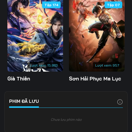
Tập 174
Tập 07
106
107
108
109
110
111
112
113
114
115
116
117
118
119
120
Lượt xem:
15.863
Lượt xem:
957
121
122
123
Già Thiên
Sơn Hải Phục Ma Lục
124
125
126
127
128
129
PHIM ĐÃ LƯU
130
131
132
Chưa lưu phim nào
133
134
135