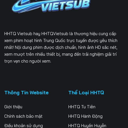
166
167
168
169
170
171
172
173
174
HHTQ Vietsub
hay HHTQVietsub là thương hiệu cung cấp
175
176
177
xem phim hoạt hình Trung Quốc trực tuyến được yêu thích
nhất! Nội dung phim được dịch chuẩn, hình ảnh HD sắc nét,
178
179
180
xem mượt trên nhiều thiết bị, mang đến trải nghiệm giải trí
trọn vẹn cho người xem.
181
182
183
184
185
186
187
188
189
Thông Tin Website
Thể Loại HHTQ
190
191
192
Giới thiệu
HHTQ Tu Tiên
193
194
195
Chính sách bảo mật
HHTQ Hành Động
Điều khoản sử dụng
HHTQ Huyền Huyễn
196
197
198