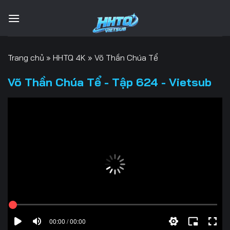
Bỏ
qua
nội
dung
Trang chủ
»
HHTQ 4K
»
Võ Thần Chúa Tể
Võ Thần Chúa Tể - Tập 624 - Vietsub
00:00 / 00:00