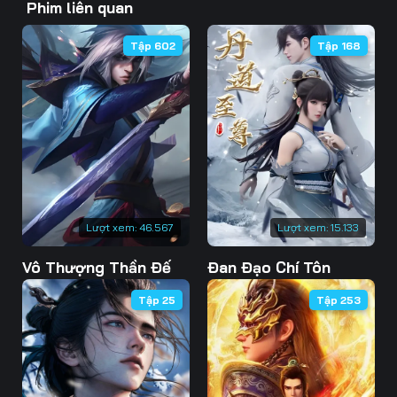
Phim liên quan
46
47
48
Tập 602
Tập 168
49
50
51
52
53
54
55
56
57
58
59
60
61
62
63
Lượt xem:
46.567
Lượt xem:
15.133
Vô Thượng Thần Đế
Đan Đạo Chí Tôn
64
65
66
Tập 25
Tập 253
67
68
69
70
71
72
73
74
75