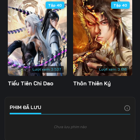
Tập 40
Tập 40
106
107
108
109
110
111
112
113
114
115
116
117
118
119
120
Lượt xem:
3.537
Lượt xem:
3.616
121
122
123
Tiểu Tiên Chi Dao
Thôn Thiên Ký
124
125
126
127
128
129
PHIM ĐÃ LƯU
130
131
132
Chưa lưu phim nào
133
134
135