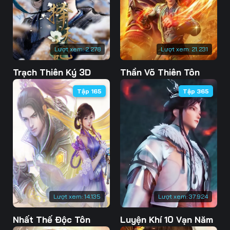
76
77
78
79
80
81
Lượt xem:
2.278
Lượt xem:
21.231
82
83
84
Trạch Thiên Ký 3D
Thần Võ Thiên Tôn
85
86
87
Tập 165
Tập 365
88
89
90
91
92
93
94
95
96
97
98
99
100
101
102
Lượt xem:
14.135
Lượt xem:
37.924
103
104
105
Nhất Thế Độc Tôn
Luyện Khí 10 Vạn Năm