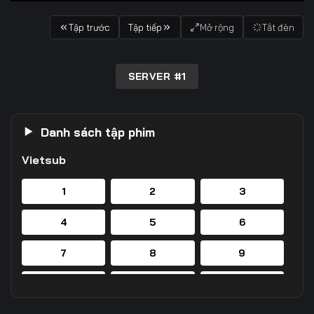
Tập trước
Tập tiếp
Mở rộng
Tắt đèn
SERVER #1
Danh sách tập phim
Vietsub
1
2
3
4
5
6
7
8
9
10
11
12