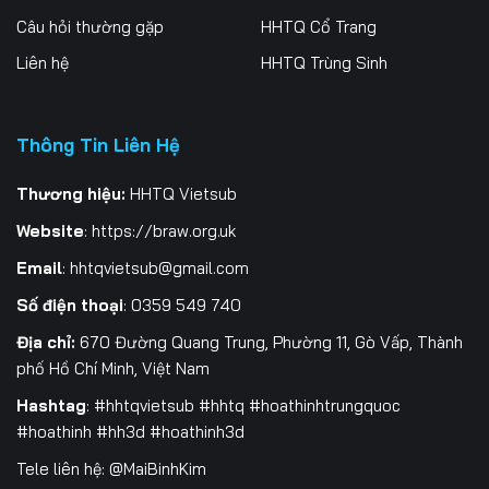
Câu hỏi thường gặp
HHTQ Cổ Trang
199
200
201
Liên hệ
HHTQ Trùng Sinh
202
203
204
205
206
207
Thông Tin Liên Hệ
208
209
210
Thương hiệu:
HHTQ Vietsub
Website
:
https://braw.org.uk
211
212
213
Email
:
hhtqvietsub@gmail.com
214
215
216
Số điện thoại
: 0359 549 740
217
218
219
Địa chỉ:
670 Đường Quang Trung, Phường 11, Gò Vấp, Thành
phố Hồ Chí Minh, Việt Nam
220
221
222
Hashtag
: #hhtqvietsub #hhtq #hoathinhtrungquoc
223
224
225
#hoathinh #hh3d #hoathinh3d
Tele liên hệ: @MaiBinhKim
226
227
228