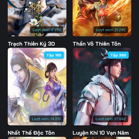
76
77
78
79
80
81
Lượt xem:
2.279
Lượt xem:
21.245
82
83
84
Trạch Thiên Ký 3D
Thần Võ Thiên Tôn
85
86
87
Tập 165
Tập 365
88
89
90
91
92
93
94
95
96
97
98
99
100
101
102
Lượt xem:
14.210
Lượt xem:
37.942
103
104
105
Nhất Thế Độc Tôn
Luyện Khí 10 Vạn Năm