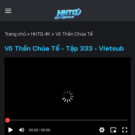
Bỏ
qua
nội
dung
Trang chủ
»
HHTQ 4K
»
Võ Thần Chúa Tể
Võ Thần Chúa Tể - Tập 333 - Vietsub
00:00 / 00:00