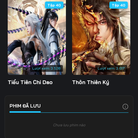
Tập 40
Tập 40
106
107
108
109
110
111
112
113
114
115
116
117
118
119
120
Lượt xem:
3.538
Lượt xem:
3.617
121
122
123
Tiểu Tiên Chi Dao
Thôn Thiên Ký
124
125
126
127
128
129
PHIM ĐÃ LƯU
130
131
132
Chưa lưu phim nào
133
134
135