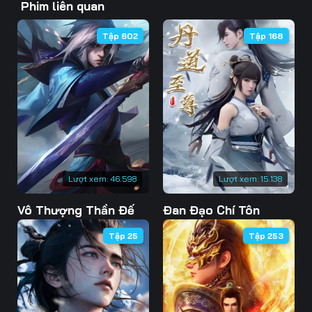
Phim liên quan
46
47
48
Tập 602
Tập 168
49
50
51
52
53
54
55
56
57
58
59
60
61
62
63
Lượt xem:
46.598
Lượt xem:
15.138
Vô Thượng Thần Đế
Đan Đạo Chí Tôn
64
65
66
Tập 25
Tập 253
67
68
69
70
71
72
73
74
75