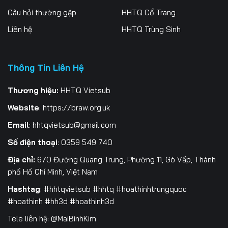
Câu hỏi thường gặp
HHTQ Cổ Trang
199
200
201
Liên hệ
HHTQ Trùng Sinh
202
203
204
205
206
207
Thông Tin Liên Hệ
208
209
210
Thương hiệu:
HHTQ Vietsub
Website
:
https://braw.org.uk
211
212
213
Email
:
hhtqvietsub@gmail.com
214
215
216
Số điện thoại
: 0359 549 740
217
218
219
Địa chỉ:
670 Đường Quang Trung, Phường 11, Gò Vấp, Thành
phố Hồ Chí Minh, Việt Nam
220
221
222
Hashtag
: #hhtqvietsub #hhtq #hoathinhtrungquoc
223
224
225
#hoathinh #hh3d #hoathinh3d
Tele liên hệ: @MaiBinhKim
226
227
228