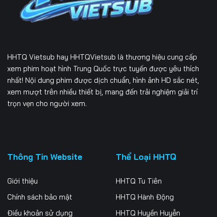
166
167
168
169
170
171
172
173
174
HHTQ Vietsub
hay HHTQVietsub là thương hiệu cung cấp
175
176
177
xem phim hoạt hình Trung Quốc trực tuyến được yêu thích
nhất! Nội dung phim được dịch chuẩn, hình ảnh HD sắc nét,
178
179
180
xem mượt trên nhiều thiết bị, mang đến trải nghiệm giải trí
trọn vẹn cho người xem.
181
182
183
184
185
186
187
188
189
Thông Tin Website
Thể Loại HHTQ
190
191
192
Giới thiệu
HHTQ Tu Tiên
193
194
195
Chính sách bảo mật
HHTQ Hành Động
Điều khoản sử dụng
HHTQ Huyền Huyễn
196
197
198