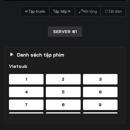
Tập trước
Tập tiếp
Mở rộng
Tắt đèn
SERVER #1
Danh sách tập phim
Vietsub
1
2
3
4
5
6
7
8
9
10
11
12