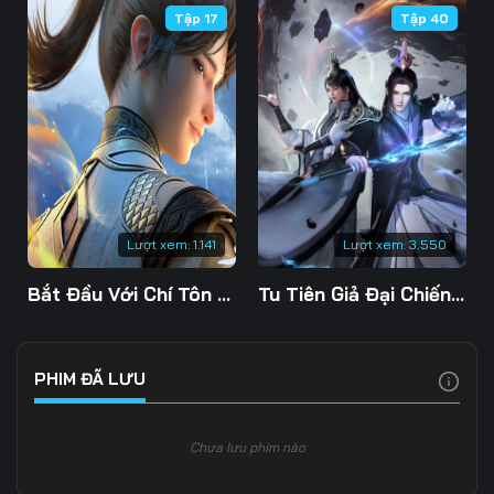
Tập 17
Tập 40
106
107
108
109
110
111
112
113
114
115
116
117
118
119
120
Lượt xem:
1.141
Lượt xem:
3.550
121
122
123
Bắt Đầu Với Chí Tôn Đan Điền
Tu Tiên Giả Đại Chiến Siêu Năng Lực 3D
124
125
126
127
128
129
PHIM ĐÃ LƯU
130
131
132
Chưa lưu phim nào
133
134
135