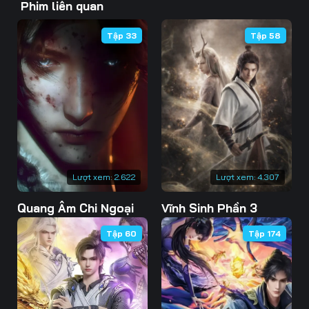
Phim liên quan
46
47
48
Tập 33
Tập 58
49
50
51
52
53
54
55
56
57
58
59
60
61
62
63
Lượt xem:
2.622
Lượt xem:
4.307
Quang Âm Chi Ngoại
Vĩnh Sinh Phần 3
64
65
66
Tập 60
Tập 174
67
68
69
70
71
72
73
74
75