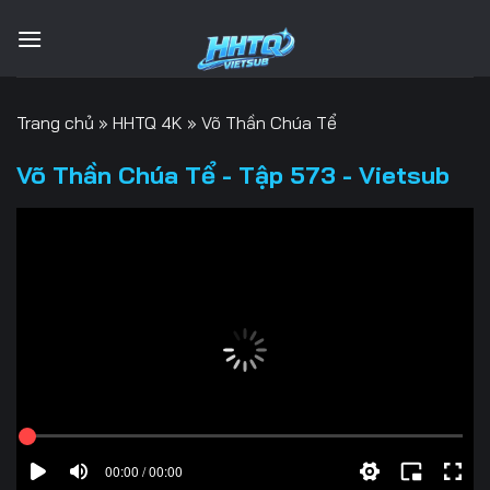
Bỏ
qua
nội
dung
Trang chủ
»
HHTQ 4K
»
Võ Thần Chúa Tể
Võ Thần Chúa Tể - Tập 573 - Vietsub
00:00 / 00:00