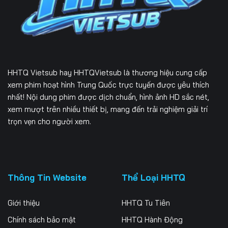
229
230
231
232
233
234
235
236
237
HHTQ Vietsub
hay HHTQVietsub là thương hiệu cung cấp
238
239
240
xem phim hoạt hình Trung Quốc trực tuyến được yêu thích
nhất! Nội dung phim được dịch chuẩn, hình ảnh HD sắc nét,
241
242
243
xem mượt trên nhiều thiết bị, mang đến trải nghiệm giải trí
trọn vẹn cho người xem.
244
245
246
247
248
249
250
251
252
Thông Tin Website
Thể Loại HHTQ
253
254
255
Giới thiệu
HHTQ Tu Tiên
256
257
258
Chính sách bảo mật
HHTQ Hành Động