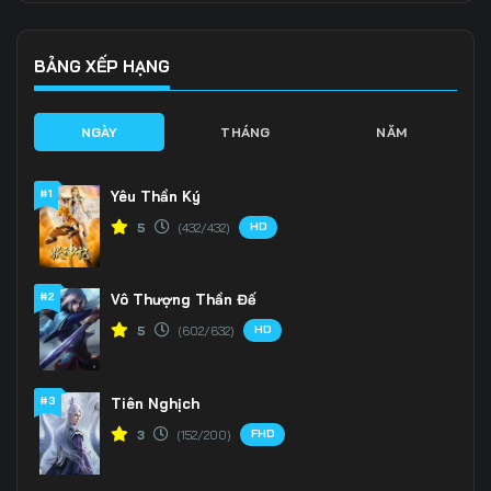
136
137
138
139
140
141
BẢNG XẾP HẠNG
142
143
144
NGÀY
THÁNG
NĂM
145
146
147
#1
Yêu Thần Ký
148
149
150
HD
5
(432/432)
151
152
153
#2
Vô Thượng Thần Đế
154
155
156
HD
5
(602/632)
157
158
159
160
161
162
#3
Tiên Nghịch
FHD
3
(152/200)
163
164
165