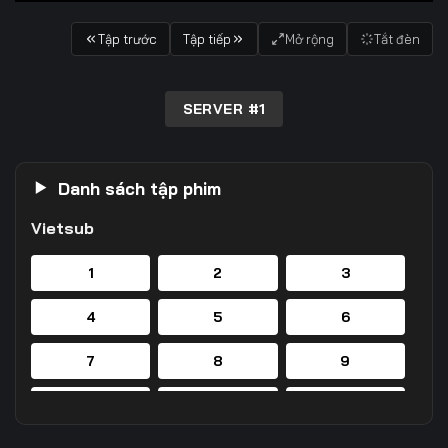
Tập trước
Tập tiếp
Mở rộng
Tắt đèn
SERVER #1
Danh sách tập phim
Vietsub
1
2
3
4
5
6
7
8
9
10
11
12