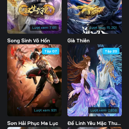
76
77
78
79
80
81
Lượt xem:
7.611
Lượt xem:
15.201
82
83
84
Song Sinh Võ Hồn
Già Thiên
85
86
87
Tập 07
Tập 20
88
89
90
91
92
93
94
95
96
97
98
99
100
101
102
Lượt xem:
931
Lượt xem:
2.936
103
104
105
Sơn Hải Phục Ma Lục
Đế Linh Yêu Mặc Thuỷ Linh Lung