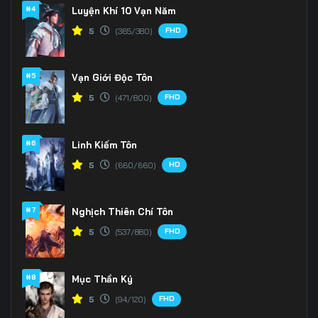
166
167
168
#4
Luyện Khí 10 Vạn Năm
FHD
5
(365/380)
169
170
171
172
173
174
#5
Vạn Giới Độc Tôn
175
176
177
FHD
5
(471/800)
178
179
180
#6
Linh Kiếm Tôn
181
182
183
HD
5
(660/660)
184
185
186
#7
Nghịch Thiên Chí Tôn
187
188
189
FHD
5
(537/880)
190
191
192
#8
Mục Thần Ký
193
194
195
FHD
5
(94/120)
196
197
198