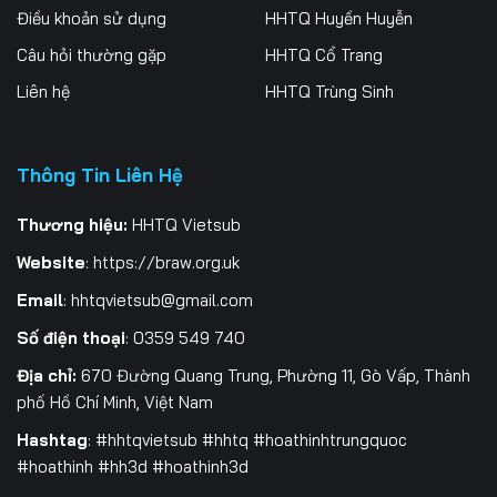
Điều khoản sử dụng
HHTQ Huyền Huyễn
259
260
261
Câu hỏi thường gặp
HHTQ Cổ Trang
262
263
264
Liên hệ
HHTQ Trùng Sinh
265
266
267
Thông Tin Liên Hệ
268
269
270
271
272
273
Thương hiệu:
HHTQ Vietsub
Website
:
https://braw.org.uk
274
275
276
Email
:
hhtqvietsub@gmail.com
277
278
279
Số điện thoại
: 0359 549 740
280
281
282
Địa chỉ:
670 Đường Quang Trung, Phường 11, Gò Vấp, Thành
phố Hồ Chí Minh, Việt Nam
283
284
285
Hashtag
: #hhtqvietsub #hhtq #hoathinhtrungquoc
#hoathinh #hh3d #hoathinh3d
286
287
288