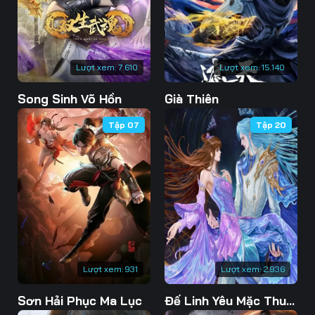
76
77
78
79
80
81
Lượt xem:
7.610
Lượt xem:
15.140
82
83
84
Song Sinh Võ Hồn
Già Thiên
85
86
87
Tập 07
Tập 20
88
89
90
91
92
93
94
95
96
97
98
99
100
101
102
Lượt xem:
931
Lượt xem:
2.936
103
104
105
Sơn Hải Phục Ma Lục
Đế Linh Yêu Mặc Thuỷ Linh Lung