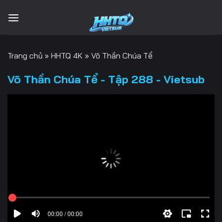
Bỏ
qua
nội
dung
Trang chủ
»
HHTQ 4K
»
Võ Thần Chúa Tể
Võ Thần Chúa Tể - Tập 288 - Vietsub
00:00 / 00:00