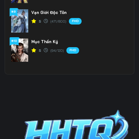
#9
Vạn Giới Độc Tôn
199
200
201
FHD
5
(471/800)
202
203
204
205
206
207
#10
Mục Thần Ký
FHD
5
(94/120)
208
209
210
211
212
213
214
215
216
217
218
219
220
221
222
223
224
225
226
227
228