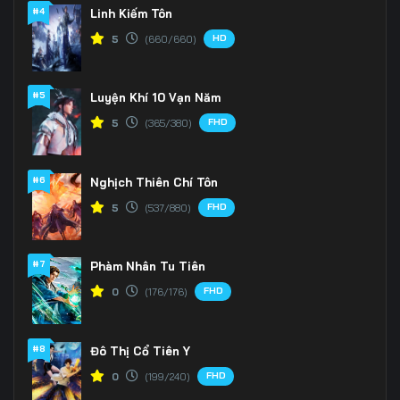
166
167
168
#4
Linh Kiếm Tôn
HD
5
(660/660)
169
170
171
172
173
174
#5
Luyện Khí 10 Vạn Năm
175
176
177
FHD
5
(365/380)
178
179
180
#6
Nghịch Thiên Chí Tôn
181
182
183
FHD
5
(537/880)
184
185
186
#7
Phàm Nhân Tu Tiên
187
188
189
FHD
0
(176/176)
190
191
192
#8
Đô Thị Cổ Tiên Y
193
194
195
FHD
0
(199/240)
196
197
198