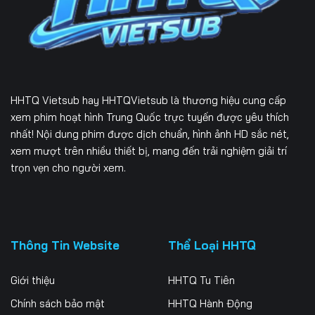
229
230
231
232
233
234
235
236
237
HHTQ Vietsub
hay HHTQVietsub là thương hiệu cung cấp
238
239
240
xem phim hoạt hình Trung Quốc trực tuyến được yêu thích
nhất! Nội dung phim được dịch chuẩn, hình ảnh HD sắc nét,
241
242
243
xem mượt trên nhiều thiết bị, mang đến trải nghiệm giải trí
trọn vẹn cho người xem.
244
245
246
247
248
249
250
251
252
Thông Tin Website
Thể Loại HHTQ
253
254
255
Giới thiệu
HHTQ Tu Tiên
256
257
258
Chính sách bảo mật
HHTQ Hành Động