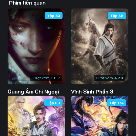
Phim liên quan
46
47
48
Tập 33
Tập 58
49
50
51
52
53
54
55
56
57
58
59
60
61
62
63
Lượt xem:
2.612
Lượt xem:
4.291
Quang Âm Chi Ngoại
Vĩnh Sinh Phần 3
64
65
66
Tập 60
Tập 174
67
68
69
70
71
72
73
74
75