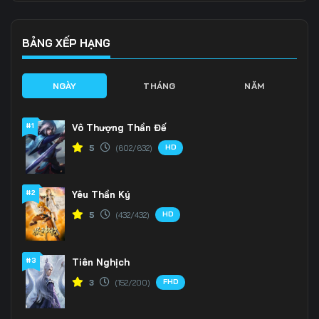
136
137
138
139
140
141
BẢNG XẾP HẠNG
142
143
144
NGÀY
THÁNG
NĂM
145
146
147
#1
Vô Thượng Thần Đế
148
149
150
HD
5
(602/632)
151
152
153
#2
Yêu Thần Ký
154
155
156
HD
5
(432/432)
157
158
159
160
161
162
#3
Tiên Nghịch
FHD
3
(152/200)
163
164
165