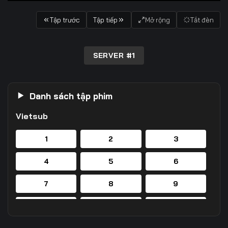
Tập trước
Tập tiếp
Mở rộng
Tắt đèn
SERVER #1
Danh sách tập phim
Vietsub
1
2
3
4
5
6
7
8
9
10
11
12