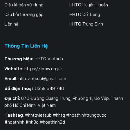
Điều khoản sử dụng
HHTQ Huyền Huyễn
259
260
261
Câu hỏi thường gặp
HHTQ Cổ Trang
262
263
264
Liên hệ
HHTQ Trùng Sinh
265
266
267
Thông Tin Liên Hệ
268
269
270
271
272
273
Thương hiệu:
HHTQ Vietsub
Website
:
https://braw.org.uk
274
275
276
Email
:
hhtqvietsub@gmail.com
277
278
279
Số điện thoại
: 0359 549 740
280
281
282
Địa chỉ:
670 Đường Quang Trung, Phường 11, Gò Vấp, Thành
phố Hồ Chí Minh, Việt Nam
283
284
285
Hashtag
: #hhtqvietsub #hhtq #hoathinhtrungquoc
#hoathinh #hh3d #hoathinh3d
286
287
288