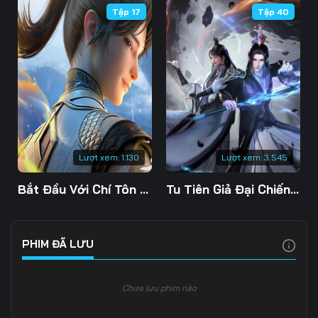
Tập 17
Tập 40
106
107
108
109
110
111
112
113
114
115
116
117
118
119
120
Lượt xem:
1.130
Lượt xem:
3.545
121
122
123
Bắt Đầu Với Chí Tôn Đan Điền
Tu Tiên Giả Đại Chiến Siêu Năng Lực 3D
124
125
126
127
128
129
PHIM ĐÃ LƯU
130
131
132
Chưa lưu phim nào
133
134
135