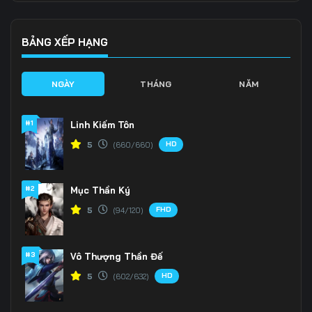
136
137
138
139
140
141
BẢNG XẾP HẠNG
142
143
144
NGÀY
THÁNG
NĂM
145
146
147
#1
Linh Kiếm Tôn
148
149
150
HD
5
(660/660)
151
152
153
#2
Mục Thần Ký
154
155
156
FHD
5
(94/120)
157
158
159
160
161
162
#3
Vô Thượng Thần Đế
HD
5
(602/632)
163
164
165