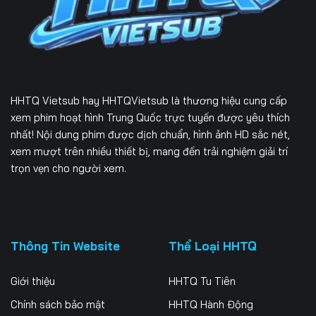
229
230
231
232
233
234
235
236
237
HHTQ Vietsub
hay HHTQVietsub là thương hiệu cung cấp
238
239
240
xem phim hoạt hình Trung Quốc trực tuyến được yêu thích
nhất! Nội dung phim được dịch chuẩn, hình ảnh HD sắc nét,
241
242
243
xem mượt trên nhiều thiết bị, mang đến trải nghiệm giải trí
trọn vẹn cho người xem.
244
245
246
247
248
249
250
251
252
Thông Tin Website
Thể Loại HHTQ
253
254
255
Giới thiệu
HHTQ Tu Tiên
256
257
258
Chính sách bảo mật
HHTQ Hành Động