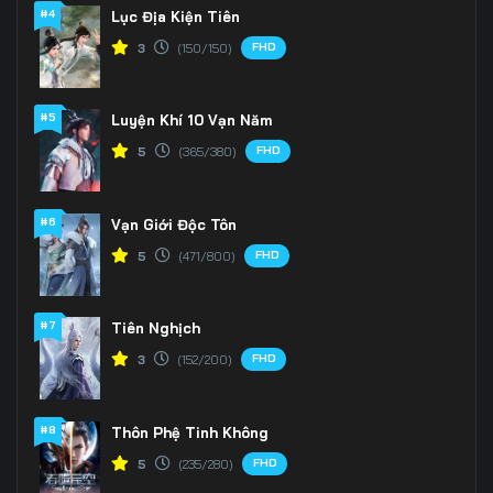
166
167
168
#4
Lục Địa Kiện Tiên
FHD
3
(150/150)
169
170
171
172
173
174
#5
Luyện Khí 10 Vạn Năm
175
176
177
FHD
5
(365/380)
178
179
180
#6
Vạn Giới Độc Tôn
181
182
183
FHD
5
(471/800)
184
185
186
#7
Tiên Nghịch
187
188
189
FHD
3
(152/200)
190
191
192
#8
Thôn Phệ Tinh Không
193
194
195
FHD
5
(235/280)
196
197
198