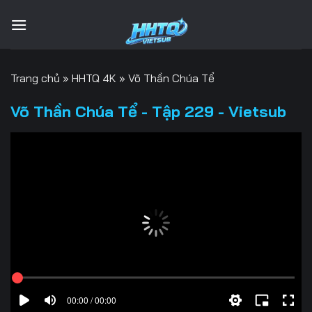
Bỏ
qua
nội
dung
Trang chủ
»
HHTQ 4K
»
Võ Thần Chúa Tể
Võ Thần Chúa Tể - Tập 229 - Vietsub
00:00 / 00:00