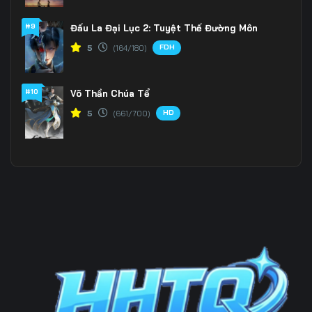
#9
Đấu La Đại Lục 2: Tuyệt Thế Đường Môn
199
200
201
FDH
5
(164/180)
202
203
204
205
206
207
#10
Võ Thần Chúa Tể
HD
5
(661/700)
208
209
210
211
212
213
214
215
216
217
218
219
220
221
222
223
224
225
226
227
228