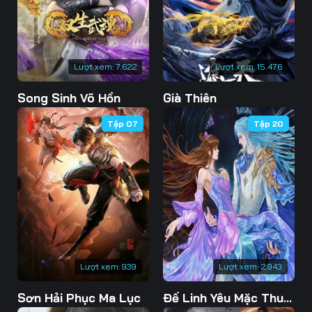
76
77
78
79
80
81
Lượt xem:
7.622
Lượt xem:
15.476
82
83
84
Song Sinh Võ Hồn
Già Thiên
85
86
87
Tập 07
Tập 20
88
89
90
91
92
93
94
95
96
97
98
99
100
101
102
Lượt xem:
939
Lượt xem:
2.943
103
104
105
Sơn Hải Phục Ma Lục
Đế Linh Yêu Mặc Thuỷ Linh Lung