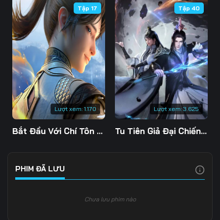
Tập 17
Tập 40
106
107
108
109
110
111
112
113
114
115
116
117
118
119
120
Lượt xem:
1.170
Lượt xem:
3.625
121
122
123
Bắt Đầu Với Chí Tôn Đan Điền
Tu Tiên Giả Đại Chiến Siêu Năng Lực 3D
124
125
126
127
128
129
PHIM ĐÃ LƯU
130
131
132
Chưa lưu phim nào
133
134
135