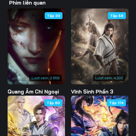
Phim liên quan
46
47
48
Tập 33
Tập 58
49
50
51
52
53
54
55
56
57
58
59
60
61
62
63
Lượt xem:
2.659
Lượt xem:
4.332
Quang Âm Chi Ngoại
Vĩnh Sinh Phần 3
64
65
66
Tập 60
Tập 174
67
68
69
70
71
72
73
74
75