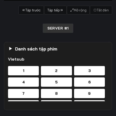
Tập trước
Tập tiếp
Mở rộng
Tắt đèn
SERVER #1
Danh sách tập phim
Vietsub
1
2
3
4
5
6
7
8
9
10
11
12