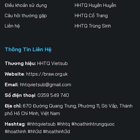
Điều khoản sử dụng
HHTQ Huyền Huyễn
259
260
261
Câu hỏi thường gặp
HHTQ Cổ Trang
262
263
264
Liên hệ
HHTQ Trùng Sinh
265
266
267
Thông Tin Liên Hệ
268
269
270
271
272
273
Thương hiệu:
HHTQ Vietsub
Website
:
https://braw.org.uk
274
275
276
Email
:
hhtqvietsub@gmail.com
277
278
279
Số điện thoại
: 0359 549 740
280
281
282
Địa chỉ:
670 Đường Quang Trung, Phường 11, Gò Vấp, Thành
phố Hồ Chí Minh, Việt Nam
283
284
285
Hashtag
: #hhtqvietsub #hhtq #hoathinhtrungquoc
#hoathinh #hh3d #hoathinh3d
286
287
288