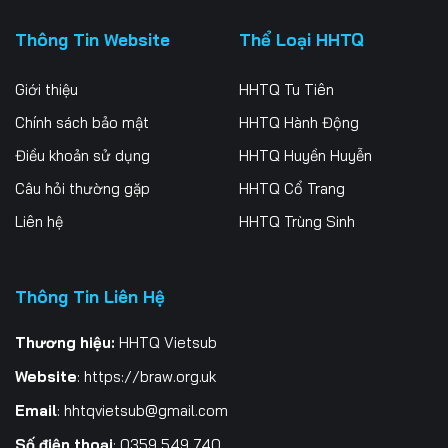
Thông Tin Website
Thể Loại HHTQ
199
200
201
202
203
204
Giới thiệu
HHTQ Tu Tiên
Chính sách bảo mật
HHTQ Hành Động
205
206
207
Điều khoản sử dụng
HHTQ Huyền Huyễn
208
209
210
Câu hỏi thường gặp
HHTQ Cổ Trang
211
212
213
Liên hệ
HHTQ Trùng Sinh
214
215
216
Thông Tin Liên Hệ
217
218
219
Thương hiệu:
HHTQ Vietsub
220
221
222
Website
:
https://braw.org.uk
223
224
225
Email
:
hhtqvietsub@gmail.com
226
227
228
Số điện thoại
: 0359 549 740