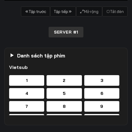
Tập trước
Tập tiếp
Mở rộng
Tắt đèn
SERVER #1
Danh sách tập phim
Vietsub
1
2
3
4
5
6
7
8
9
10
11
12