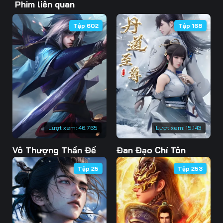
Phim liên quan
46
47
48
Tập 602
Tập 168
49
50
51
52
53
54
55
56
57
58
59
60
61
62
63
Lượt xem:
46.765
Lượt xem:
15.143
Vô Thượng Thần Đế
Đan Đạo Chí Tôn
64
65
66
Tập 25
Tập 253
67
68
69
70
71
72
73
74
75