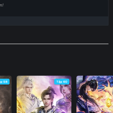
60
61
62
6
67
68
69
7
74
75
76
7
81
82
83
8
88
89
90
9
95
96
97
9
102
103
104
10
ập 58
Tập 60
109
110
111
11
116
117
118
11
123
124
125
12