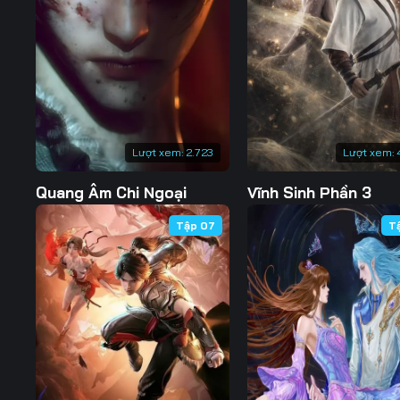
127
128
129
134
135
136
141
142
143
148
149
150
Lượt xem:
2.723
Lượt xem:
155
156
157
Quang Âm Chi Ngoại
Vĩnh Sinh Phần 3
162
163
164
Tập 07
T
169
170
171
176
177
178
183
184
185
190
191
192