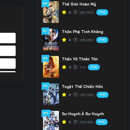
#6
Thế Giới Hoàn Mỹ
FHD
5
(281/360)
#7
Thôn Phệ Tinh Không
FHD
5
(235/280)
4
#8
Thần Võ Thiên Tôn
1
FHD
0
Full
8
#9
Tuyệt Thế Chiến Hồn
5
FHD
5
(180/240)
2
#10
Sư Huynh À Sư Huynh
9
FHD
5
(153/180)
6