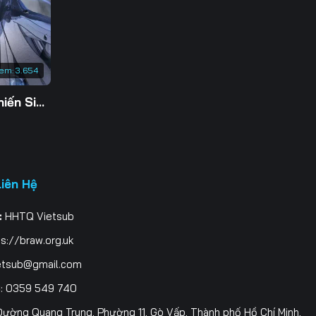
3
0
xem:
3.654
7
Tu Tiên Giả Đại Chiến Siêu Năng Lực 3D
4
1
8
Liên Hệ
5
:
HHTQ Vietsub
2
s://braw.org.uk
9
etsub@gmail.com
i
: 0359 549 740
6
ường Quang Trung, Phường 11, Gò Vấp, Thành phố Hồ Chí Minh,