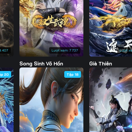
130
131
132
13
137
138
139
14
144
145
146
14
151
152
153
15
4.407
Lượt xem:
7.737
Lượt x
158
159
160
16
Song Sinh Võ Hồn
Già Thiên
165
166
167
16
ập 20
Tập 18
172
173
174
17
179
180
181
18
186
187
188
18
193
194
195
19