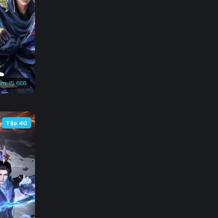
3
0
7
4
em:
15.666
1
8
Tập 40
5
2
9
6