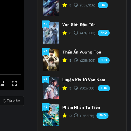
HD
5
(602/632)
#2
Vạn Giới Độc Tôn
FHD
5
(471/800)
#3
Thần Ấn Vương Tọa
FHD
5
(208/208)
#4
Luyện Khí 10 Vạn Năm
FHD
5
(365/380)
Tắt đèn
#5
Phàm Nhân Tu Tiên
FHD
0
(176/176)