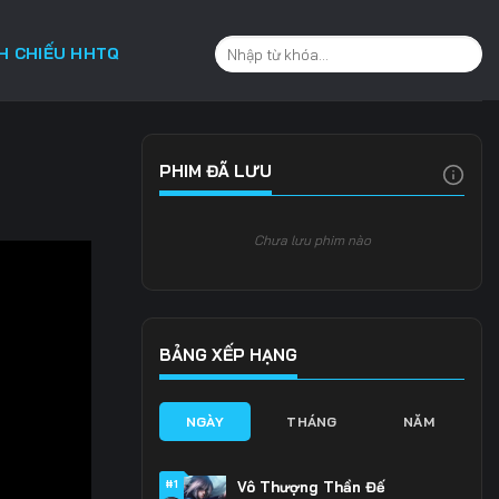
CH CHIẾU HHTQ
PHIM ĐÃ LƯU
Chưa lưu phim nào
BẢNG XẾP HẠNG
NGÀY
THÁNG
NĂM
#1
Vô Thượng Thần Đế