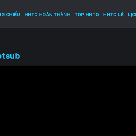
G CHIẾU
HHTQ HOÀN THÀNH
TOP HHTQ
HHTQ LẺ
LỊ
etsub