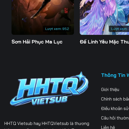
197
198
199
204
205
206
Lượt xem:
952
Lượt xem:
211
212
213
Sơn Hải Phục Ma Lục
218
219
220
225
226
227
232
233
234
Thông Tin 
239
240
241
Giới thiệu
246
247
248
Chính sách bả
253
254
255
Điều khoản s
Câu hỏi thườ
260
261
262
HHTQ Vietsub
hay HHTQVietsub là thương
Liên hệ