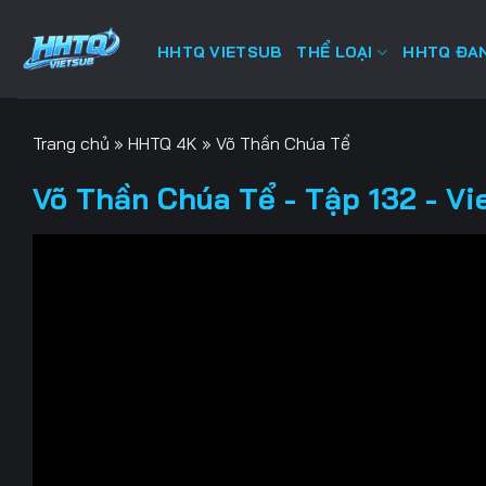
Bỏ
qua
HHTQ VIETSUB
THỂ LOẠI
HHTQ ĐAN
nội
dung
Trang chủ
»
HHTQ 4K
»
Võ Thần Chúa Tể
Võ Thần Chúa Tể - Tập 132 - Vi