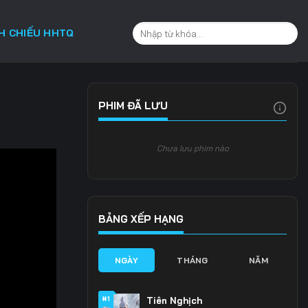
CH CHIẾU HHTQ
PHIM ĐÃ LƯU
Chưa lưu phim nào
BẢNG XẾP HẠNG
NGÀY
THÁNG
NĂM
#1
Tiên Nghịch