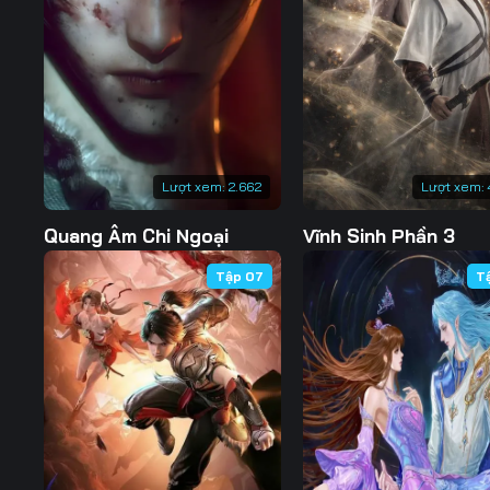
127
128
129
134
135
136
141
142
143
148
149
150
Lượt xem:
2.662
Lượt xem:
155
156
157
Quang Âm Chi Ngoại
Vĩnh Sinh Phần 3
162
163
164
Tập 07
T
169
170
171
176
177
178
183
184
185
190
191
192