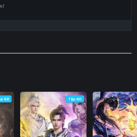
60
61
62
6
67
68
69
7
74
75
76
7
81
82
83
8
88
89
90
9
95
96
97
9
102
103
104
10
ập 58
Tập 60
109
110
111
11
116
117
118
11
123
124
125
12