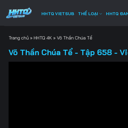
Bỏ
qua
HHTQ VIETSUB
THỂ LOẠI
HHTQ ĐAN
nội
dung
Trang chủ
»
HHTQ 4K
»
Võ Thần Chúa Tể
Võ Thần Chúa Tể - Tập 658 - V