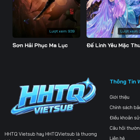
197
198
199
204
205
206
Lượt xem:
939
Lượt xem:
211
212
213
Sơn Hải Phục Ma Lục
218
219
220
225
226
227
232
233
234
Thông Tin 
239
240
241
Giới thiệu
246
247
248
Chính sách bả
253
254
255
Điều khoản s
Câu hỏi thườ
260
261
262
HHTQ Vietsub
hay HHTQVietsub là thương
Liên hệ