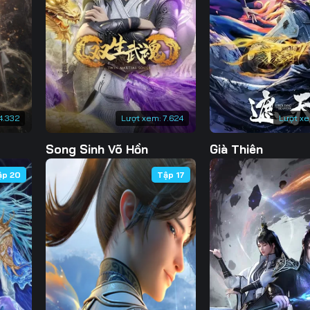
130
131
132
13
137
138
139
14
144
145
146
14
151
152
153
15
4.332
Lượt xem:
7.624
Lượt x
158
159
160
16
Song Sinh Võ Hồn
Già Thiên
165
166
167
16
ập 20
Tập 17
172
173
174
17
179
180
181
18
186
187
188
18
193
194
195
19