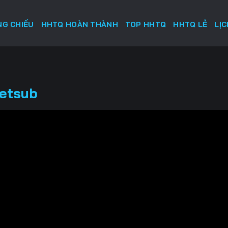
G CHIẾU
HHTQ HOÀN THÀNH
TOP HHTQ
HHTQ LẺ
LỊ
ietsub