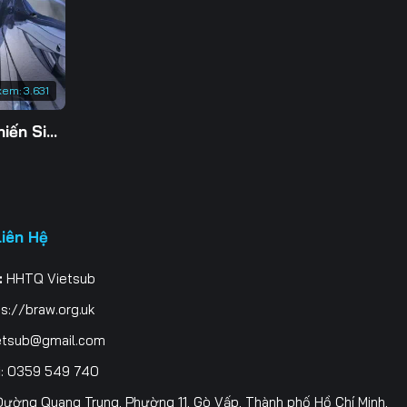
3
0
xem:
3.631
7
Tu Tiên Giả Đại Chiến Siêu Năng Lực 3D
4
1
8
Liên Hệ
5
:
HHTQ Vietsub
2
s://braw.org.uk
9
etsub@gmail.com
i
: 0359 549 740
6
ường Quang Trung, Phường 11, Gò Vấp, Thành phố Hồ Chí Minh,