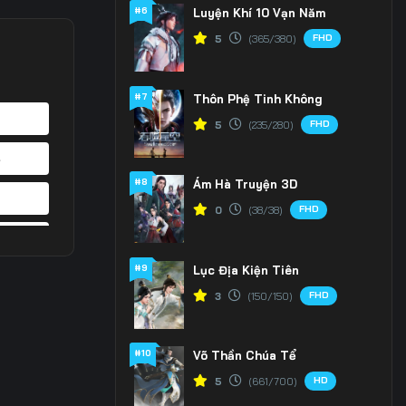
#6
Luyện Khí 10 Vạn Năm
FHD
5
(365/380)
#7
Thôn Phệ Tinh Không
FHD
5
(235/280)
4
#8
Ám Hà Truyện 3D
1
FHD
0
(38/38)
8
#9
Lục Địa Kiện Tiên
5
FHD
3
(150/150)
2
#10
Võ Thần Chúa Tể
9
HD
5
(661/700)
6