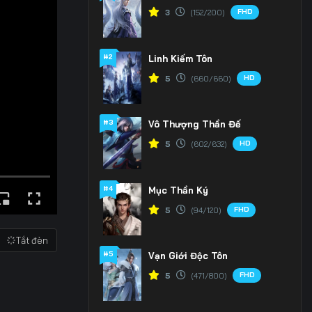
FHD
3
(152/200)
#2
Linh Kiếm Tôn
HD
5
(660/660)
#3
Vô Thượng Thần Đế
HD
5
(602/632)
#4
Mục Thần Ký
FHD
5
(94/120)
Tắt đèn
#5
Vạn Giới Độc Tôn
FHD
5
(471/800)