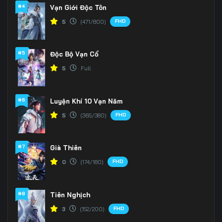
166
167
168
#4
Vạn Giới Độc Tôn
FHD
5
(471/800)
169
170
171
172
173
174
#5
Độc Bộ Vạn Cổ
175
176
177
5
Full
178
179
180
#6
Luyện Khí 10 Vạn Năm
181
182
183
FHD
5
(365/380)
184
185
186
#7
Già Thiên
187
188
189
FHD
0
(174/180)
190
191
192
#8
Tiên Nghịch
193
194
195
FHD
3
(152/200)
196
197
198