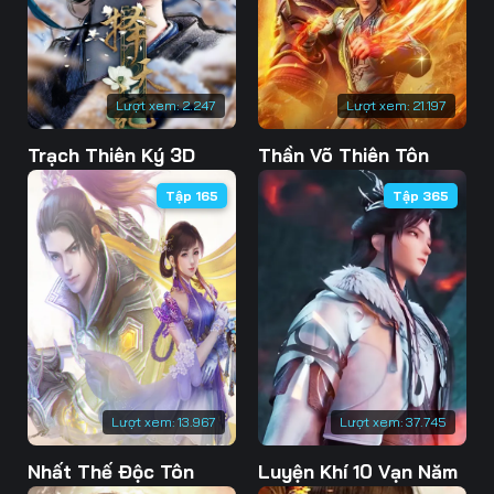
76
77
78
79
80
81
Lượt xem:
2.247
Lượt xem:
21.197
82
83
84
Trạch Thiên Ký 3D
Thần Võ Thiên Tôn
85
86
87
Tập 165
Tập 365
88
89
90
91
92
93
94
95
96
97
98
99
100
101
102
Lượt xem:
13.967
Lượt xem:
37.745
103
104
105
Nhất Thế Độc Tôn
Luyện Khí 10 Vạn Năm