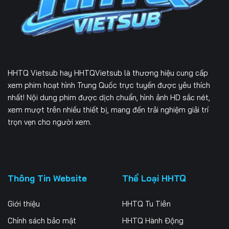
229
230
231
232
233
234
235
236
237
HHTQ Vietsub
hay HHTQVietsub là thương hiệu cung cấp
238
239
240
xem phim hoạt hình Trung Quốc trực tuyến được yêu thích
nhất! Nội dung phim được dịch chuẩn, hình ảnh HD sắc nét,
241
242
243
xem mượt trên nhiều thiết bị, mang đến trải nghiệm giải trí
trọn vẹn cho người xem.
244
245
246
247
248
249
250
251
252
Thông Tin Website
Thể Loại HHTQ
253
254
255
Giới thiệu
HHTQ Tu Tiên
256
257
258
Chính sách bảo mật
HHTQ Hành Động