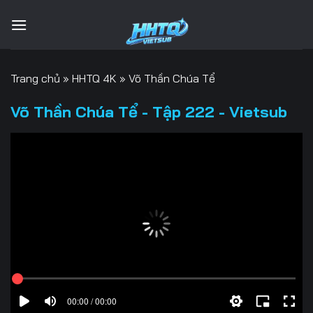
Bỏ
qua
nội
dung
Trang chủ
»
HHTQ 4K
»
Võ Thần Chúa Tể
Võ Thần Chúa Tể - Tập 222 - Vietsub
00:00 / 00:00