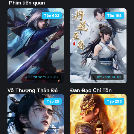
Phim liên quan
46
47
48
Tập 602
Tập 168
49
50
51
52
53
54
55
56
57
58
59
60
61
62
63
Lượt xem:
46.237
Lượt xem:
14.961
Vô Thượng Thần Đế
Đan Đạo Chí Tôn
64
65
66
Tập 25
Tập 253
67
68
69
70
71
72
73
74
75