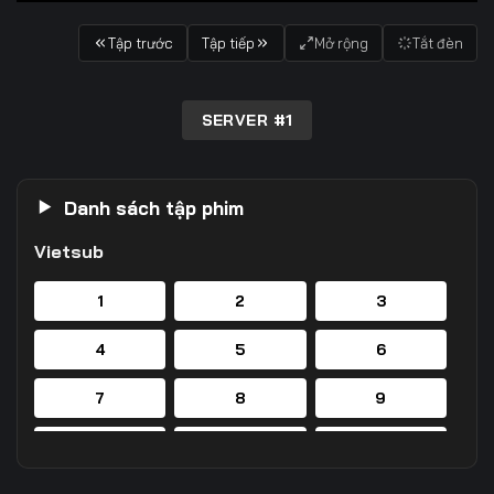
Tập trước
Tập tiếp
Mở rộng
Tắt đèn
SERVER #1
Danh sách tập phim
Vietsub
1
2
3
4
5
6
7
8
9
10
11
12