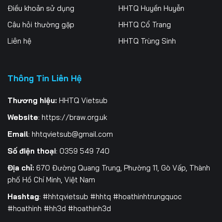
Điều khoản sử dụng
HHTQ Huyền Huyễn
259
260
261
Câu hỏi thường gặp
HHTQ Cổ Trang
262
263
264
Liên hệ
HHTQ Trùng Sinh
265
266
267
Thông Tin Liên Hệ
268
269
270
271
272
273
Thương hiệu:
HHTQ Vietsub
Website
:
https://braw.org.uk
274
275
276
Email
:
hhtqvietsub@gmail.com
277
278
279
Số điện thoại
: 0359 549 740
280
281
282
Địa chỉ:
670 Đường Quang Trung, Phường 11, Gò Vấp, Thành
phố Hồ Chí Minh, Việt Nam
283
284
285
Hashtag
: #hhtqvietsub #hhtq #hoathinhtrungquoc
#hoathinh #hh3d #hoathinh3d
286
287
288