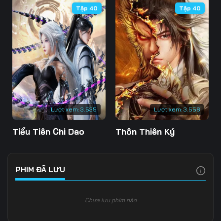
Tập 40
Tập 40
106
107
108
109
110
111
112
113
114
115
116
117
118
119
120
Lượt xem:
3.535
Lượt xem:
3.556
121
122
123
Tiểu Tiên Chi Dao
Thôn Thiên Ký
124
125
126
127
128
129
PHIM ĐÃ LƯU
130
131
132
Chưa lưu phim nào
133
134
135