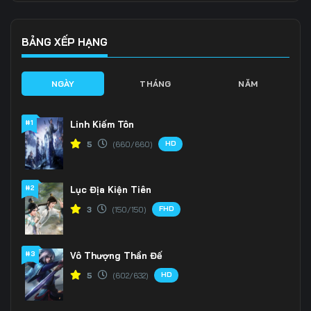
136
137
138
139
140
141
BẢNG XẾP HẠNG
142
143
144
NGÀY
THÁNG
NĂM
145
146
147
#1
Linh Kiếm Tôn
148
149
150
HD
5
(660/660)
151
152
153
#2
Lục Địa Kiện Tiên
154
155
156
FHD
3
(150/150)
157
158
159
160
161
162
#3
Vô Thượng Thần Đế
HD
5
(602/632)
163
164
165