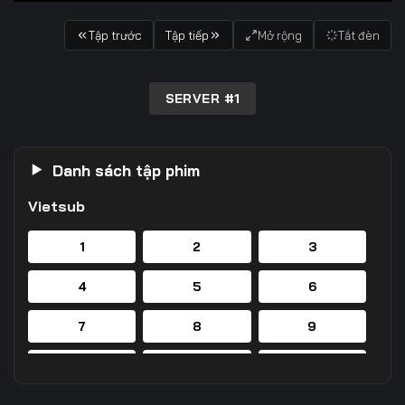
Tập trước
Tập tiếp
Mở rộng
Tắt đèn
SERVER #1
Danh sách tập phim
Vietsub
1
2
3
4
5
6
7
8
9
10
11
12