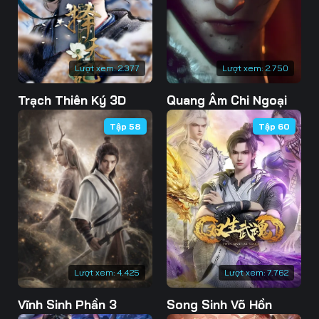
76
77
78
79
80
81
Lượt xem:
2.377
Lượt xem:
2.750
82
83
84
Trạch Thiên Ký 3D
Quang Âm Chi Ngoại
85
86
87
Tập 58
Tập 60
88
89
90
91
92
93
94
95
96
97
98
99
100
101
102
Lượt xem:
4.425
Lượt xem:
7.762
103
104
105
Vĩnh Sinh Phần 3
Song Sinh Võ Hồn