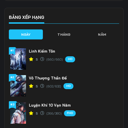
136
137
138
139
140
141
BẢNG XẾP HẠNG
142
143
144
NGÀY
THÁNG
NĂM
145
146
147
#1
Linh Kiếm Tôn
148
149
150
HD
5
(660/660)
151
152
153
#2
Vô Thượng Thần Đế
154
155
156
HD
5
(602/632)
157
158
159
160
161
162
#3
Luyện Khí 10 Vạn Năm
FHD
5
(366/380)
163
164
165