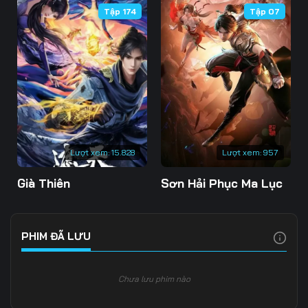
Tập 174
Tập 07
106
107
108
109
110
111
112
113
114
115
116
117
118
119
120
Lượt xem:
15.828
Lượt xem:
957
121
122
123
Già Thiên
Sơn Hải Phục Ma Lục
124
125
126
127
128
129
PHIM ĐÃ LƯU
130
131
132
Chưa lưu phim nào
133
134
135