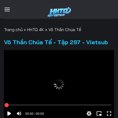
Bỏ
qua
nội
dung
Trang chủ
»
HHTQ 4K
»
Võ Thần Chúa Tể
Võ Thần Chúa Tể - Tập 297 - Vietsub
00:00 / 00:00