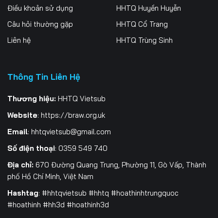
Điều khoản sử dụng
HHTQ Huyền Huyễn
259
260
261
Câu hỏi thường gặp
HHTQ Cổ Trang
262
263
264
Liên hệ
HHTQ Trùng Sinh
265
266
267
Thông Tin Liên Hệ
268
269
270
271
272
273
Thương hiệu:
HHTQ Vietsub
Website
:
https://braw.org.uk
274
275
276
Email
:
hhtqvietsub@gmail.com
277
278
279
Số điện thoại
: 0359 549 740
280
281
282
Địa chỉ:
670 Đường Quang Trung, Phường 11, Gò Vấp, Thành
phố Hồ Chí Minh, Việt Nam
283
284
285
Hashtag
: #hhtqvietsub #hhtq #hoathinhtrungquoc
#hoathinh #hh3d #hoathinh3d
286
287
288