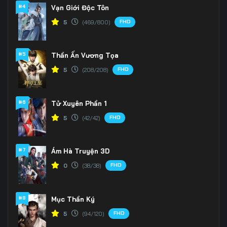
166
167
168
#4
Vạn Giới Độc Tôn
FHD
5
(469/800)
169
170
171
172
173
174
#5
Thần Ấn Vương Tọa
175
176
177
FHD
5
(208/208)
178
179
180
#6
Tử Xuyên Phần 1
181
182
183
FHD
5
(42/42)
184
185
186
#7
Ám Hà Truyện 3D
187
188
189
FHD
0
(38/38)
190
191
192
#8
Mục Thần Ký
193
194
195
FHD
5
(94/120)
196
197
198