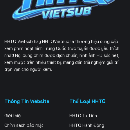
229
230
231
232
233
234
235
236
237
HHTQ Vietsub
hay HHTQVietsub là thương hiệu cung cấp
238
239
240
xem phim hoạt hình Trung Quốc trực tuyến được yêu thích
nhất! Nội dung phim được dịch chuẩn, hình ảnh HD sắc nét,
241
242
243
xem mượt trên nhiều thiết bị, mang đến trải nghiệm giải trí
trọn vẹn cho người xem.
244
245
246
247
248
249
250
251
252
Thông Tin Website
Thể Loại HHTQ
253
254
255
Giới thiệu
HHTQ Tu Tiên
256
257
258
Chính sách bảo mật
HHTQ Hành Động