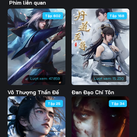
Phim liên quan
46
47
48
Tập 602
Tập 168
49
50
51
52
53
54
55
56
57
58
59
60
61
62
63
Lượt xem:
47.859
Lượt xem:
15.230
Vô Thượng Thần Đế
Đan Đạo Chí Tôn
64
65
66
Tập 25
Tập 34
67
68
69
70
71
72
73
74
75