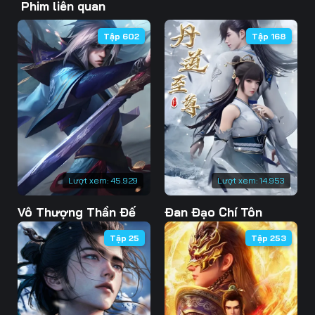
Phim liên quan
46
47
48
Tập 602
Tập 168
49
50
51
52
53
54
55
56
57
58
59
60
61
62
63
Lượt xem:
45.929
Lượt xem:
14.953
Vô Thượng Thần Đế
Đan Đạo Chí Tôn
64
65
66
Tập 25
Tập 253
67
68
69
70
71
72
73
74
75