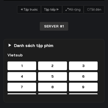
Tập trước
Tập tiếp
Mở rộng
Tắt đèn
SERVER #1
Danh sách tập phim
Vietsub
1
2
3
4
5
6
7
8
9
10
11
12