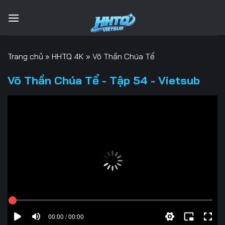
Bỏ
qua
nội
dung
Trang chủ
»
HHTQ 4K
»
Võ Thần Chúa Tể
Võ Thần Chúa Tể - Tập 54 - Vietsub
00:00 / 00:00