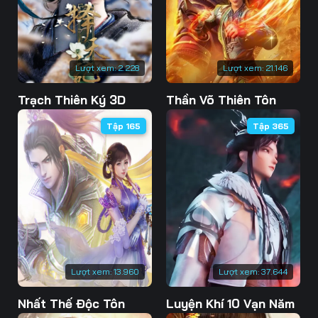
76
77
78
79
80
81
Lượt xem:
2.228
Lượt xem:
21.146
82
83
84
Trạch Thiên Ký 3D
Thần Võ Thiên Tôn
85
86
87
Tập 165
Tập 365
88
89
90
91
92
93
94
95
96
97
98
99
100
101
102
Lượt xem:
13.960
Lượt xem:
37.644
103
104
105
Nhất Thế Độc Tôn
Luyện Khí 10 Vạn Năm