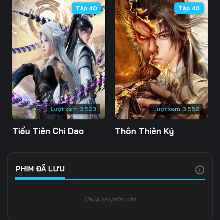
Tập 40
Tập 40
106
107
108
109
110
111
112
113
114
115
116
117
118
119
120
Lượt xem:
3.520
Lượt xem:
3.552
121
122
123
Tiểu Tiên Chi Dao
Thôn Thiên Ký
124
125
126
127
128
129
PHIM ĐÃ LƯU
130
131
132
Chưa lưu phim nào
133
134
135