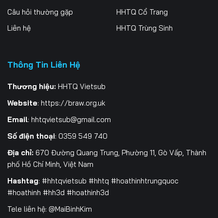
Câu hỏi thường gặp
HHTQ Cổ Trang
199
200
201
Liên hệ
HHTQ Trùng Sinh
202
203
204
205
206
207
Thông Tin Liên Hệ
208
209
210
Thương hiệu:
HHTQ Vietsub
Website
:
https://braw.org.uk
211
212
213
Email
:
hhtqvietsub@gmail.com
214
215
216
Số điện thoại
: 0359 549 740
217
218
219
Địa chỉ:
670 Đường Quang Trung, Phường 11, Gò Vấp, Thành
phố Hồ Chí Minh, Việt Nam
220
221
222
Hashtag
: #hhtqvietsub #hhtq #hoathinhtrungquoc
223
224
225
#hoathinh #hh3d #hoathinh3d
Tele liên hệ: @MaiBinhKim
226
227
228