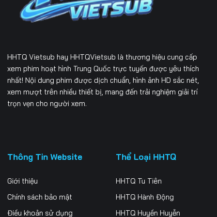
166
167
168
169
170
171
172
173
174
HHTQ Vietsub
hay HHTQVietsub là thương hiệu cung cấp
175
176
177
xem phim hoạt hình Trung Quốc trực tuyến được yêu thích
nhất! Nội dung phim được dịch chuẩn, hình ảnh HD sắc nét,
178
179
180
xem mượt trên nhiều thiết bị, mang đến trải nghiệm giải trí
trọn vẹn cho người xem.
181
182
183
184
185
186
187
188
189
Thông Tin Website
Thể Loại HHTQ
190
191
192
Giới thiệu
HHTQ Tu Tiên
193
194
195
Chính sách bảo mật
HHTQ Hành Động
Điều khoản sử dụng
HHTQ Huyền Huyễn
196
197
198