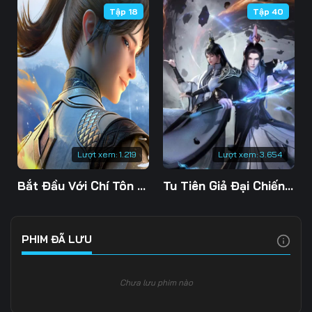
Tập 18
Tập 40
106
107
108
109
110
111
112
113
114
115
116
117
118
119
120
Lượt xem:
1.219
Lượt xem:
3.654
121
122
123
Bắt Đầu Với Chí Tôn Đan Điền
Tu Tiên Giả Đại Chiến Siêu Năng Lực 3D
124
125
126
127
128
129
PHIM ĐÃ LƯU
130
131
132
Chưa lưu phim nào
133
134
135