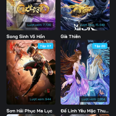
76
77
78
79
80
81
Lượt xem:
7.736
Lượt xem:
15.649
82
83
84
Song Sinh Võ Hồn
Già Thiên
85
86
87
Tập 07
Tập 20
88
89
90
91
92
93
94
95
96
97
98
99
100
101
102
Lượt xem:
944
Lượt xem:
2.984
103
104
105
Sơn Hải Phục Ma Lục
Đế Linh Yêu Mặc Thuỷ Linh Lung