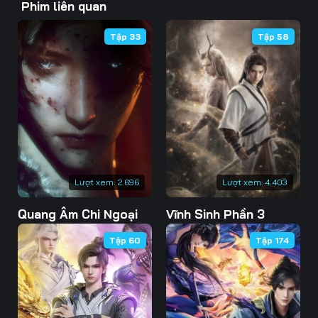
Phim liên quan
46
47
48
Tập 33
Tập 58
49
50
51
52
53
54
55
56
57
58
59
60
61
62
63
Lượt xem:
2.696
Lượt xem:
4.403
Quang Âm Chi Ngoại
Vĩnh Sinh Phần 3
64
65
66
Tập 60
Tập 174
67
68
69
70
71
72
73
74
75