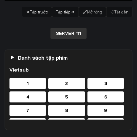
Tập trước
Tập tiếp
Mở rộng
Tắt đèn
SERVER #1
Danh sách tập phim
Vietsub
1
2
3
4
5
6
7
8
9
10
11
12