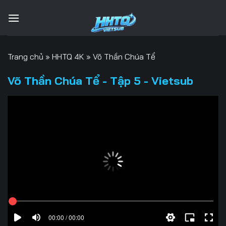
Bỏ
qua
nội
dung
Trang chủ
»
HHTQ 4K
»
Võ Thần Chúa Tể
Võ Thần Chúa Tể - Tập 5 - Vietsub
00:00 / 00:00