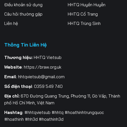
Điều khoản sử dụng
HHTQ Huyền Huyễn
259
260
261
Câu hỏi thường gặp
HHTQ Cổ Trang
262
263
264
Liên hệ
HHTQ Trùng Sinh
265
266
267
Thông Tin Liên Hệ
268
269
270
271
272
273
Thương hiệu:
HHTQ Vietsub
Website
:
https://braw.org.uk
274
275
276
Email
:
hhtqvietsub@gmail.com
277
278
279
Số điện thoại
: 0359 549 740
280
281
282
Địa chỉ:
670 Đường Quang Trung, Phường 11, Gò Vấp, Thành
phố Hồ Chí Minh, Việt Nam
283
284
285
Hashtag
: #hhtqvietsub #hhtq #hoathinhtrungquoc
#hoathinh #hh3d #hoathinh3d
286
287
288