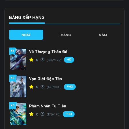
136
137
138
139
140
141
BẢNG XẾP HẠNG
142
143
144
NGÀY
THÁNG
NĂM
145
146
147
#1
Vô Thượng Thần Đế
148
149
150
HD
5
(602/632)
151
152
153
#2
Vạn Giới Độc Tôn
154
155
156
FHD
5
(471/800)
157
158
159
160
161
162
#3
Phàm Nhân Tu Tiên
FHD
0
(176/176)
163
164
165