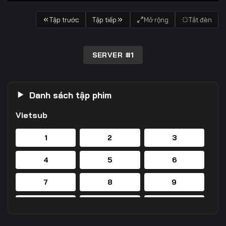
Tập trước
Tập tiếp
Mở rộng
Tắt đèn
SERVER #1
Danh sách tập phim
Vietsub
1
2
3
4
5
6
7
8
9
10
11
12