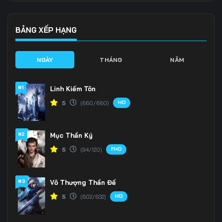
136
137
138
139
140
141
BẢNG XẾP HẠNG
142
143
144
NGÀY
THÁNG
NĂM
145
146
147
#1
Linh Kiếm Tôn
148
149
150
HD
5
(660/660)
151
152
153
#2
Mục Thần Ký
154
155
156
FHD
5
(94/120)
157
158
159
160
161
162
#3
Vô Thượng Thần Đế
HD
5
(602/632)
163
164
165