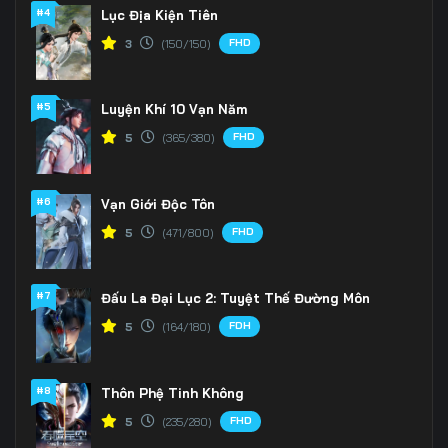
166
167
168
#4
Lục Địa Kiện Tiên
FHD
3
(150/150)
169
170
171
172
173
174
#5
Luyện Khí 10 Vạn Năm
175
176
177
FHD
5
(365/380)
178
179
180
#6
Vạn Giới Độc Tôn
181
182
183
FHD
5
(471/800)
184
185
186
#7
Đấu La Đại Lục 2: Tuyệt Thế Đường Môn
187
188
189
FDH
5
(164/180)
190
191
192
#8
Thôn Phệ Tinh Không
193
194
195
FHD
5
(235/280)
196
197
198