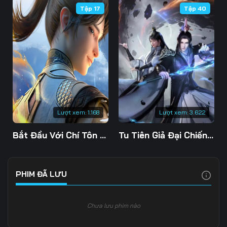
Tập 17
Tập 40
106
107
108
109
110
111
112
113
114
115
116
117
118
119
120
Lượt xem:
1.168
Lượt xem:
3.622
121
122
123
Bắt Đầu Với Chí Tôn Đan Điền
Tu Tiên Giả Đại Chiến Siêu Năng Lực 3D
124
125
126
127
128
129
PHIM ĐÃ LƯU
130
131
132
Chưa lưu phim nào
133
134
135