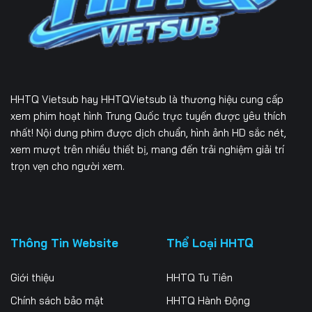
229
230
231
232
233
234
235
236
237
HHTQ Vietsub
hay HHTQVietsub là thương hiệu cung cấp
238
239
240
xem phim hoạt hình Trung Quốc trực tuyến được yêu thích
nhất! Nội dung phim được dịch chuẩn, hình ảnh HD sắc nét,
241
242
243
xem mượt trên nhiều thiết bị, mang đến trải nghiệm giải trí
trọn vẹn cho người xem.
244
245
246
247
248
249
250
251
252
Thông Tin Website
Thể Loại HHTQ
253
254
255
Giới thiệu
HHTQ Tu Tiên
256
257
258
Chính sách bảo mật
HHTQ Hành Động