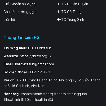
Điều khoản sử dụng
HHTQ Huyền Huyễn
259
260
261
Câu hỏi thường gặp
HHTQ Cổ Trang
262
263
264
Liên hệ
HHTQ Trùng Sinh
265
266
267
Thông Tin Liên Hệ
268
269
270
271
272
273
Thương hiệu:
HHTQ Vietsub
Website
:
https://braw.org.uk
274
275
276
Email
:
hhtqvietsub@gmail.com
277
278
279
Số điện thoại
: 0359 549 740
280
281
282
Địa chỉ:
670 Đường Quang Trung, Phường 11, Gò Vấp, Thành
phố Hồ Chí Minh, Việt Nam
283
284
285
Hashtag
: #hhtqvietsub #hhtq #hoathinhtrungquoc
#hoathinh #hh3d #hoathinh3d
286
287
288