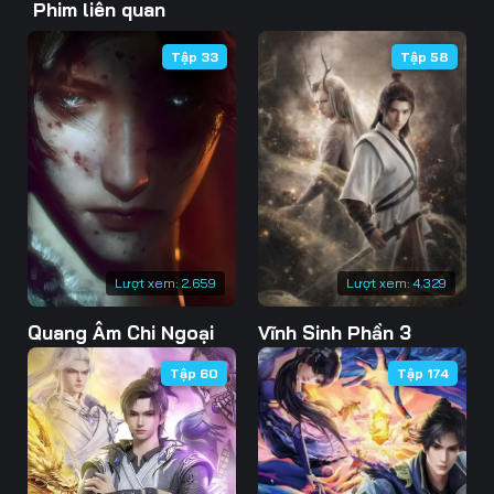
Phim liên quan
46
47
48
Tập 33
Tập 58
49
50
51
52
53
54
55
56
57
58
59
60
61
62
63
Lượt xem:
2.659
Lượt xem:
4.329
Quang Âm Chi Ngoại
Vĩnh Sinh Phần 3
64
65
66
Tập 60
Tập 174
67
68
69
70
71
72
73
74
75