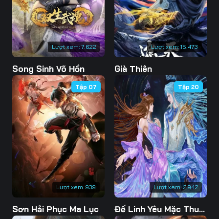
76
77
78
79
80
81
Lượt xem:
7.622
Lượt xem:
15.473
82
83
84
Song Sinh Võ Hồn
Già Thiên
85
86
87
Tập 07
Tập 20
88
89
90
91
92
93
94
95
96
97
98
99
100
101
102
Lượt xem:
939
Lượt xem:
2.942
103
104
105
Sơn Hải Phục Ma Lục
Đế Linh Yêu Mặc Thuỷ Linh Lung