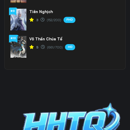
#9
Tiên Nghịch
199
200
201
FHD
3
(152/200)
202
203
204
205
206
207
#10
Võ Thần Chúa Tể
HD
5
(661/700)
208
209
210
211
212
213
214
215
216
217
218
219
220
221
222
223
224
225
226
227
228