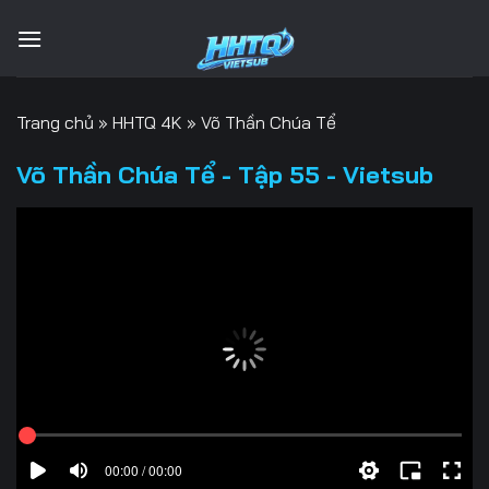
Bỏ
qua
nội
dung
Trang chủ
»
HHTQ 4K
»
Võ Thần Chúa Tể
Võ Thần Chúa Tể - Tập 55 - Vietsub
00:00 / 00:00