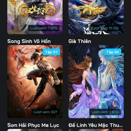
76
77
78
79
80
81
Lượt xem:
7.605
Lượt xem:
15.122
82
83
84
Song Sinh Võ Hồn
Già Thiên
85
86
87
Tập 07
Tập 20
88
89
90
91
92
93
94
95
96
97
98
99
100
101
102
Lượt xem:
927
Lượt xem:
2.930
103
104
105
Sơn Hải Phục Ma Lục
Đế Linh Yêu Mặc Thuỷ Linh Lung