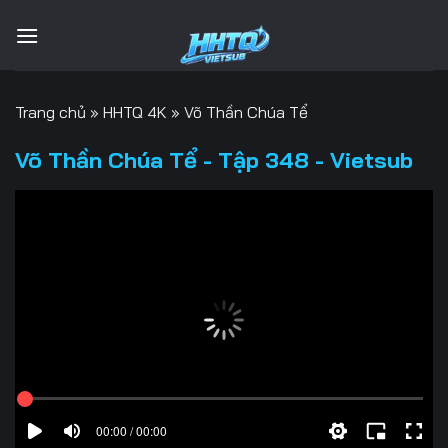
Bỏ
qua
nội
dung
Trang chủ
»
HHTQ 4K
»
Võ Thần Chúa Tể
Võ Thần Chúa Tể - Tập 348 - Vietsub
00:00 / 00:00