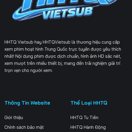
229
230
231
232
233
234
235
236
237
HHTQ Vietsub
hay HHTQVietsub là thương hiệu cung cấp
238
239
240
xem phim hoạt hình Trung Quốc trực tuyến được yêu thích
nhất! Nội dung phim được dịch chuẩn, hình ảnh HD sắc nét,
241
242
243
xem mượt trên nhiều thiết bị, mang đến trải nghiệm giải trí
trọn vẹn cho người xem.
244
245
246
247
248
249
250
251
252
Thông Tin Website
Thể Loại HHTQ
253
254
255
Giới thiệu
HHTQ Tu Tiên
256
257
258
Chính sách bảo mật
HHTQ Hành Động