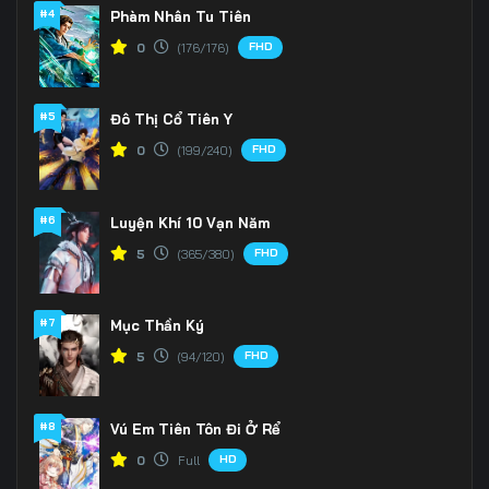
166
167
168
#4
Phàm Nhân Tu Tiên
FHD
0
(176/176)
169
170
171
172
173
174
#5
Đô Thị Cổ Tiên Y
175
176
177
FHD
0
(199/240)
178
179
180
#6
Luyện Khí 10 Vạn Năm
181
182
183
FHD
5
(365/380)
184
185
186
#7
Mục Thần Ký
187
188
189
FHD
5
(94/120)
190
191
192
#8
Vú Em Tiên Tôn Đi Ở Rể
193
194
195
HD
0
Full
196
197
198