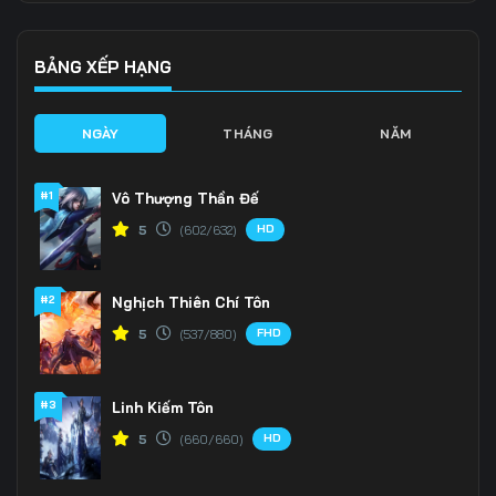
136
137
138
139
140
141
BẢNG XẾP HẠNG
142
143
144
NGÀY
THÁNG
NĂM
145
146
147
#1
Vô Thượng Thần Đế
148
149
150
HD
5
(602/632)
151
152
153
#2
Nghịch Thiên Chí Tôn
154
155
156
FHD
5
(537/880)
157
158
159
160
161
162
#3
Linh Kiếm Tôn
HD
5
(660/660)
163
164
165