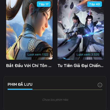
Tập 17
Tập 40
106
107
108
109
110
111
112
113
114
115
116
117
118
119
120
Lượt xem:
1.122
Lượt xem:
3.535
121
122
123
Bắt Đầu Với Chí Tôn Đan Điền
Tu Tiên Giả Đại Chiến Siêu Năng Lực 3D
124
125
126
127
128
129
PHIM ĐÃ LƯU
130
131
132
Chưa lưu phim nào
133
134
135