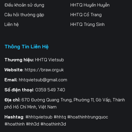
Điều khoản sử dụng
HHTQ Huyền Huyễn
259
260
261
Câu hỏi thường gặp
HHTQ Cổ Trang
262
263
264
Liên hệ
HHTQ Trùng Sinh
265
266
267
Thông Tin Liên Hệ
268
269
270
271
272
273
Thương hiệu:
HHTQ Vietsub
Website
:
https://braw.org.uk
274
275
276
Email
:
hhtqvietsub@gmail.com
277
278
279
Số điện thoại
: 0359 549 740
280
281
282
Địa chỉ:
670 Đường Quang Trung, Phường 11, Gò Vấp, Thành
phố Hồ Chí Minh, Việt Nam
283
284
285
Hashtag
: #hhtqvietsub #hhtq #hoathinhtrungquoc
#hoathinh #hh3d #hoathinh3d
286
287
288