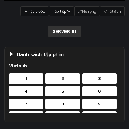
Tập trước
Tập tiếp
Mở rộng
Tắt đèn
SERVER #1
Danh sách tập phim
Vietsub
1
2
3
4
5
6
7
8
9
10
11
12