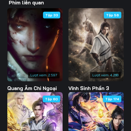
Phim liên quan
46
47
48
Tập 33
Tập 58
49
50
51
52
53
54
55
56
57
58
59
60
61
62
63
Lượt xem:
2.597
Lượt xem:
4.288
Quang Âm Chi Ngoại
Vĩnh Sinh Phần 3
64
65
66
Tập 60
Tập 174
67
68
69
70
71
72
73
74
75