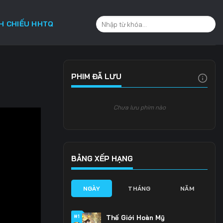
CH CHIẾU HHTQ
PHIM ĐÃ LƯU
Chưa lưu phim nào
BẢNG XẾP HẠNG
NGÀY
THÁNG
NĂM
#1
Thế Giới Hoàn Mỹ