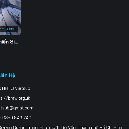
3
0
em:
3.650
7
Tu Tiên Giả Đại Chiến Siêu Năng Lực 3D
4
1
8
Liên Hệ
5
:
HHTQ Vietsub
2
s://braw.org.uk
9
etsub@gmail.com
i
: 0359 549 740
6
ường Quang Trung, Phường 11, Gò Vấp, Thành phố Hồ Chí Minh,