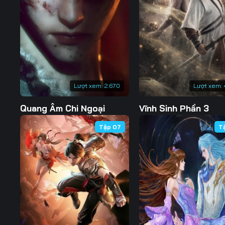
127
128
129
134
135
136
141
142
143
148
149
150
Lượt xem:
2.670
Lượt xem:
155
156
157
Quang Âm Chi Ngoại
Vĩnh Sinh Phần 3
162
163
164
Tập 07
T
169
170
171
176
177
178
183
184
185
190
191
192