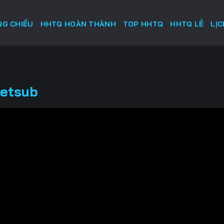
G CHIẾU
HHTQ HOÀN THÀNH
TOP HHTQ
HHTQ LẺ
LỊ
ietsub