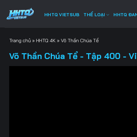
Bỏ
qua
HHTQ VIETSUB
THỂ LOẠI
HHTQ ĐAN
nội
dung
Trang chủ
»
HHTQ 4K
»
Võ Thần Chúa Tể
Võ Thần Chúa Tể - Tập 400 - V