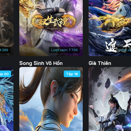
130
131
132
13
137
138
139
14
144
145
146
14
151
152
153
15
4.399
Lượt xem:
7.736
Lượt x
158
159
160
16
Song Sinh Võ Hồn
Già Thiên
165
166
167
16
ập 20
Tập 18
172
173
174
17
179
180
181
18
186
187
188
18
193
194
195
19