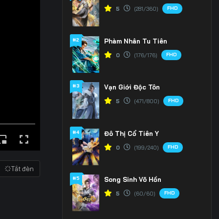
FHD
5
(281/360)
#2
Phàm Nhân Tu Tiên
FHD
0
(176/176)
#3
Vạn Giới Độc Tôn
FHD
5
(471/800)
#4
Đô Thị Cổ Tiên Y
FHD
0
(199/240)
Tắt đèn
#5
Song Sinh Võ Hồn
FHD
5
(60/60)