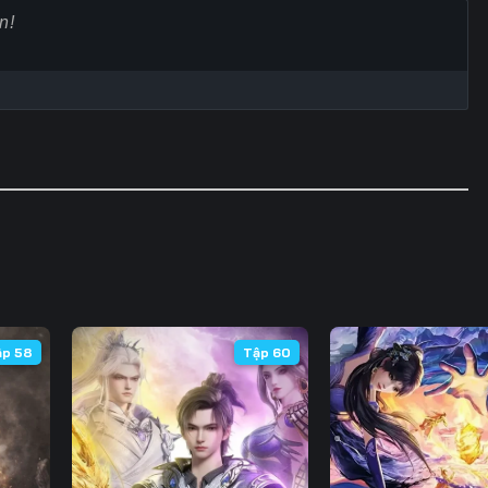
60
61
62
6
67
68
69
7
74
75
76
7
81
82
83
8
88
89
90
9
95
96
97
9
102
103
104
10
ập 58
Tập 60
109
110
111
11
116
117
118
11
123
124
125
12