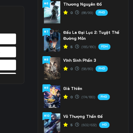
#6
Thương Nguyên Đồ
FHD
0
(88/99)
#7
Đấu La Đại Lục 2: Tuyệt Thế
Đường Môn
FDH
5
(165/180)
4
#8
Vĩnh Sinh Phần 3
1
FHD
0
(58/80)
8
#9
Già Thiên
5
FHD
0
(174/180)
2
#10
Vô Thượng Thần Đế
9
HD
5
(602/632)
6