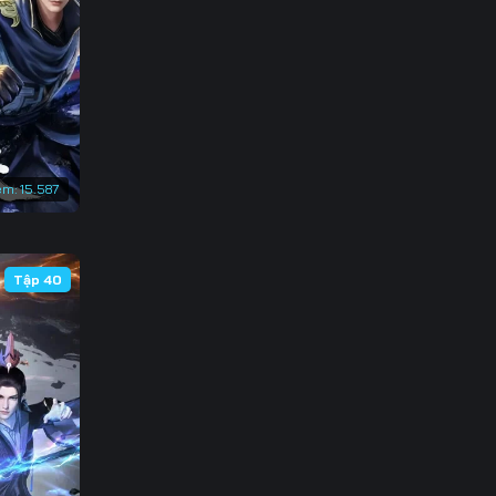
3
0
7
4
em:
15.587
1
8
Tập 40
5
2
9
6