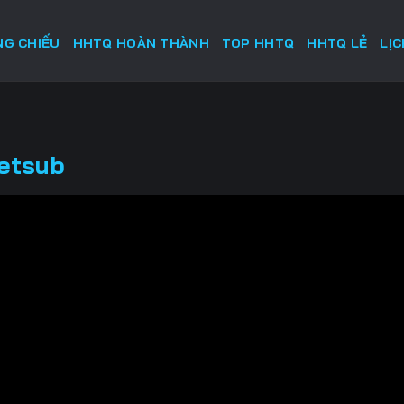
G CHIẾU
HHTQ HOÀN THÀNH
TOP HHTQ
HHTQ LẺ
LỊ
ietsub