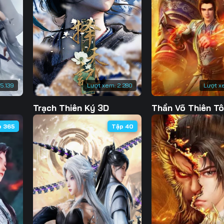
130
131
132
13
137
138
139
14
144
145
146
14
151
152
153
15
15.139
Lượt xem:
2.280
Lượt x
158
159
160
16
Trạch Thiên Ký 3D
Thần Võ Thiên T
165
166
167
16
p 365
Tập 40
172
173
174
17
179
180
181
18
186
187
188
18
193
194
195
19