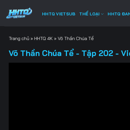
Bỏ
qua
HHTQ VIETSUB
THỂ LOẠI
HHTQ ĐAN
nội
dung
Trang chủ
»
HHTQ 4K
»
Võ Thần Chúa Tể
Võ Thần Chúa Tể - Tập 202 - V