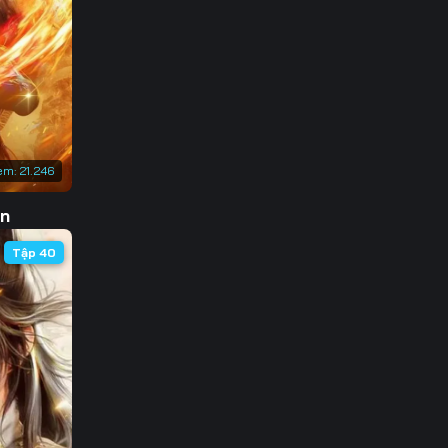
3
0
7
4
em:
21.246
1
ôn
8
Tập 40
5
2
9
6