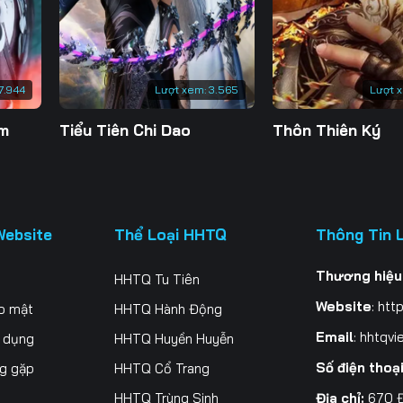
200
201
202
20
207
208
209
21
7.944
Lượt xem:
3.565
Lượt 
214
215
216
21
ăm
Tiểu Tiên Chi Dao
Thôn Thiên Ký
221
222
223
22
228
229
230
23
235
236
237
23
Website
Thể Loại HHTQ
Thông Tin 
242
243
244
24
Thương hiệu
HHTQ Tu Tiên
249
250
251
25
Website
:
http
o mật
HHTQ Hành Động
256
257
258
25
Email
:
hhtqvi
ử dụng
HHTQ Huyền Huyễn
Số điện thoạ
ng gặp
HHTQ Cổ Trang
263
264
265
26
Địa chỉ:
670 Đ
HHTQ Trùng Sinh