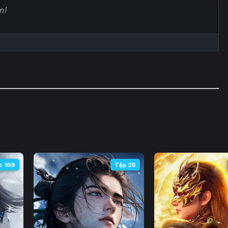
60
61
62
6
67
68
69
7
74
75
76
7
81
82
83
8
88
89
90
9
95
96
97
9
102
103
104
10
p 168
Tập 25
109
110
111
11
116
117
118
11
123
124
125
12