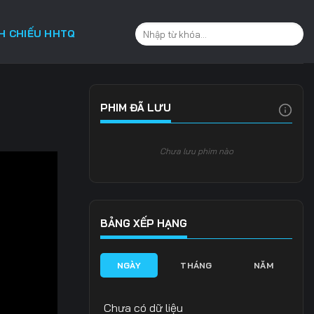
CH CHIẾU HHTQ
PHIM ĐÃ LƯU
Chưa lưu phim nào
BẢNG XẾP HẠNG
NGÀY
THÁNG
NĂM
Chưa có dữ liệu