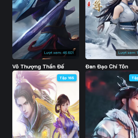
127
128
129
134
135
136
141
142
143
148
149
150
Lượt xem:
46.601
Lượt xem:
155
156
157
Vô Thượng Thần Đế
Đan Đạo Chí Tôn
162
163
164
Tập 165
Tậ
169
170
171
176
177
178
183
184
185
190
191
192