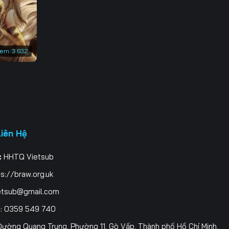
3
0
xem:
3.632
7
4
1
8
Liên Hệ
5
:
HHTQ Vietsub
2
s://braw.org.uk
9
etsub@gmail.com
i
: 0359 549 740
6
ường Quang Trung, Phường 11, Gò Vấp, Thành phố Hồ Chí Minh,