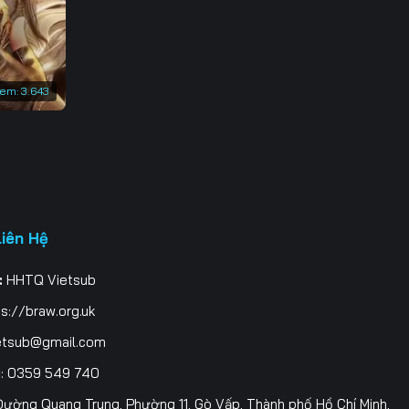
3
0
xem:
3.643
7
4
1
8
Liên Hệ
5
:
HHTQ Vietsub
2
s://braw.org.uk
9
etsub@gmail.com
i
: 0359 549 740
6
ường Quang Trung, Phường 11, Gò Vấp, Thành phố Hồ Chí Minh,