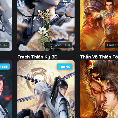
130
131
132
13
137
138
139
14
144
145
146
14
151
152
153
15
15.147
Lượt xem:
2.291
Lượt x
158
159
160
16
Trạch Thiên Ký 3D
Thần Võ Thiên T
165
166
167
16
p 365
Tập 40
172
173
174
17
179
180
181
18
186
187
188
18
193
194
195
19