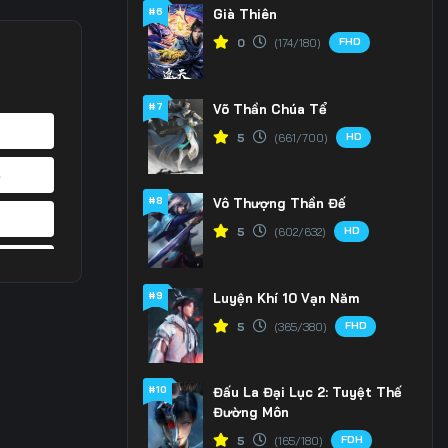
#6
Già Thiên
FHD
0
(174/180)
#7
Võ Thần Chúa Tể
HD
5
(661/700)
4
#8
Vô Thượng Thần Đế
1
HD
5
(602/632)
8
#9
Luyện Khí 10 Vạn Năm
5
FHD
5
(365/380)
2
#10
Đấu La Đại Lục 2: Tuyệt Thế
9
Đường Môn
6
FDH
5
(165/180)