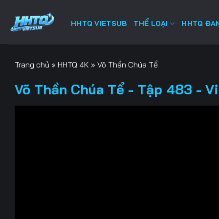
Bỏ
qua
HHTQ VIETSUB
THỂ LOẠI
HHTQ ĐAN
nội
dung
Trang chủ
»
HHTQ 4K
»
Võ Thần Chúa Tể
Võ Thần Chúa Tể - Tập 483 - V