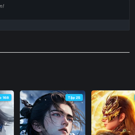
60
61
62
6
67
68
69
7
74
75
76
7
81
82
83
8
88
89
90
9
95
96
97
9
102
103
104
10
p 168
Tập 25
109
110
111
11
116
117
118
11
123
124
125
12