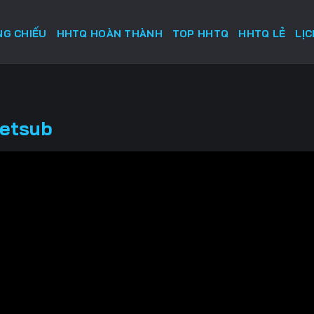
G CHIẾU
HHTQ HOÀN THÀNH
TOP HHTQ
HHTQ LẺ
LỊ
ietsub