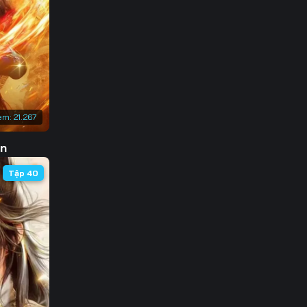
3
0
7
4
em:
21.267
1
ôn
8
Tập 40
5
2
9
6