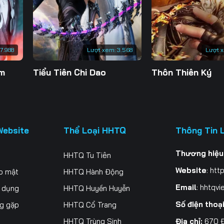
200
201
202
20
207
208
209
21
7.988
Lượt xem:
3.568
Lượt 
214
215
216
21
ăm
Tiểu Tiên Chi Dao
Thôn Thiên Ký
221
222
223
22
228
229
230
23
235
236
237
23
Website
Thể Loại HHTQ
Thông Tin 
242
243
244
24
Thương hiệu
HHTQ Tu Tiên
249
250
251
25
Website
:
http
o mật
HHTQ Hành Động
256
257
258
25
Email
:
hhtqvi
ử dụng
HHTQ Huyền Huyễn
Số điện thoạ
ng gặp
HHTQ Cổ Trang
263
264
265
26
Địa chỉ:
670 Đ
HHTQ Trùng Sinh