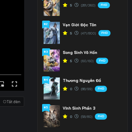
FHD
5
(281/360)
#2
Vạn Giới Độc Tôn
FHD
5
(471/800)
#3
Song Sinh Võ Hồn
FHD
5
(60/60)
#4
Thương Nguyên Đồ
FHD
0
(88/99)
Tắt đèn
#5
Vĩnh Sinh Phần 3
FHD
0
(58/80)