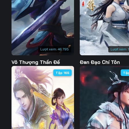
127
128
129
134
135
136
141
142
143
148
149
150
Lượt xem:
46.795
Lượt xem:
155
156
157
Vô Thượng Thần Đế
Đan Đạo Chí Tôn
162
163
164
Tập 165
Tậ
169
170
171
176
177
178
183
184
185
190
191
192