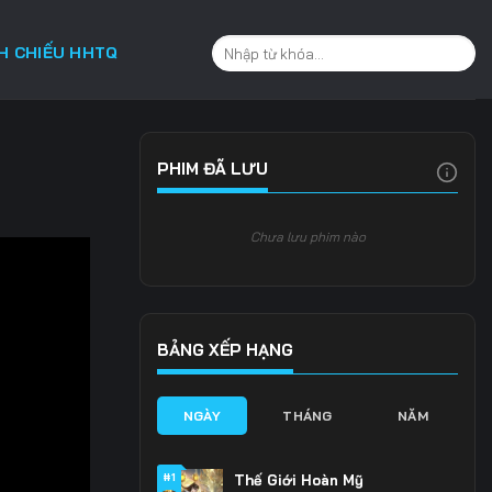
CH CHIẾU HHTQ
PHIM ĐÃ LƯU
Chưa lưu phim nào
BẢNG XẾP HẠNG
NGÀY
THÁNG
NĂM
#1
Thế Giới Hoàn Mỹ