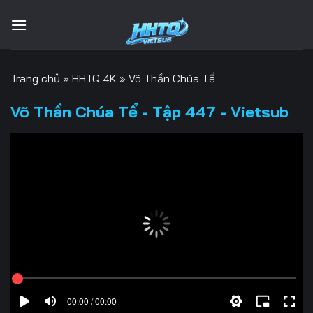
Bỏ
qua
nội
dung
Trang chủ
»
HHTQ 4K
»
Võ Thần Chúa Tể
Võ Thần Chúa Tể - Tập 447 - Vietsub
00:00 / 00:00