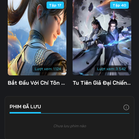
Tập 17
Tập 40
106
107
108
109
110
111
112
113
114
115
116
117
118
119
120
Lượt xem:
1.124
Lượt xem:
3.542
121
122
123
Bắt Đầu Với Chí Tôn Đan Điền
Tu Tiên Giả Đại Chiến Siêu Năng Lực 3D
124
125
126
127
128
129
PHIM ĐÃ LƯU
130
131
132
Chưa lưu phim nào
133
134
135