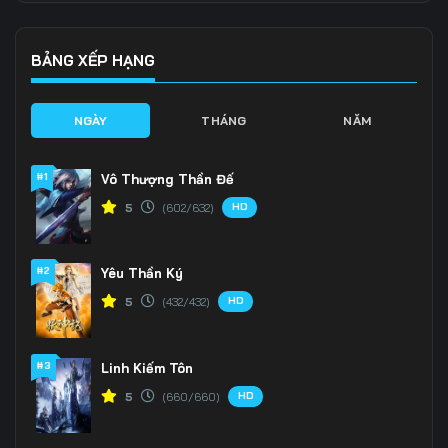
136
137
138
139
140
141
BẢNG XẾP HẠNG
142
143
144
NGÀY
THÁNG
NĂM
145
146
147
#1
Vô Thượng Thần Đế
148
149
150
HD
5
(602/632)
151
152
153
#2
Yêu Thần Ký
154
155
156
HD
5
(432/432)
157
158
159
160
161
162
#3
Linh Kiếm Tôn
HD
5
(660/660)
163
164
165