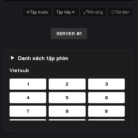
Tập trước
Tập tiếp
Mở rộng
Tắt đèn
SERVER #1
Danh sách tập phim
Vietsub
1
2
3
4
5
6
7
8
9
10
11
12