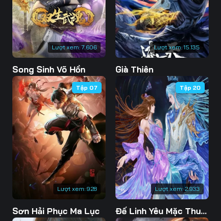
76
77
78
79
80
81
Lượt xem:
7.606
Lượt xem:
15.135
82
83
84
Song Sinh Võ Hồn
Già Thiên
85
86
87
Tập 07
Tập 20
88
89
90
91
92
93
94
95
96
97
98
99
100
101
102
Lượt xem:
928
Lượt xem:
2.933
103
104
105
Sơn Hải Phục Ma Lục
Đế Linh Yêu Mặc Thuỷ Linh Lung