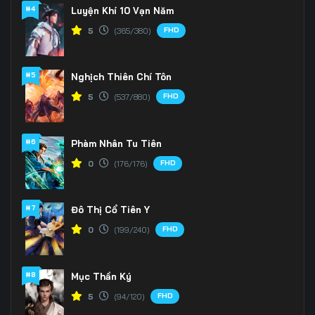
166
167
168
#4
Luyện Khí 10 Vạn Năm
FHD
5
(365/380)
169
170
171
172
173
174
#5
Nghịch Thiên Chí Tôn
175
176
177
FHD
5
(537/880)
178
179
180
#6
Phàm Nhân Tu Tiên
181
182
183
FHD
0
(176/176)
184
185
186
#7
Đô Thị Cổ Tiên Y
187
188
189
FHD
0
(199/240)
190
191
192
#8
Mục Thần Ký
193
194
195
FHD
5
(94/120)
196
197
198