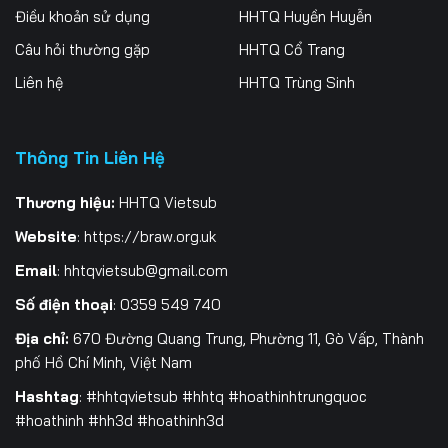
Điều khoản sử dụng
HHTQ Huyền Huyễn
259
260
261
Câu hỏi thường gặp
HHTQ Cổ Trang
262
263
264
Liên hệ
HHTQ Trùng Sinh
265
266
267
Thông Tin Liên Hệ
268
269
270
271
272
273
Thương hiệu:
HHTQ Vietsub
Website
:
https://braw.org.uk
274
275
276
Email
:
hhtqvietsub@gmail.com
277
278
279
Số điện thoại
: 0359 549 740
280
281
282
Địa chỉ:
670 Đường Quang Trung, Phường 11, Gò Vấp, Thành
phố Hồ Chí Minh, Việt Nam
283
284
285
Hashtag
: #hhtqvietsub #hhtq #hoathinhtrungquoc
#hoathinh #hh3d #hoathinh3d
286
287
288