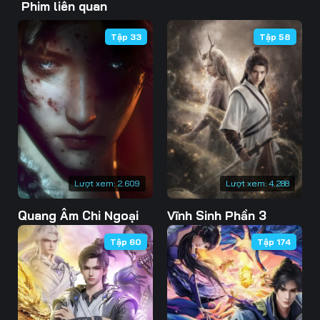
Phim liên quan
46
47
48
Tập 33
Tập 58
49
50
51
52
53
54
55
56
57
58
59
60
61
62
63
Lượt xem:
2.609
Lượt xem:
4.288
Quang Âm Chi Ngoại
Vĩnh Sinh Phần 3
64
65
66
Tập 60
Tập 174
67
68
69
70
71
72
73
74
75