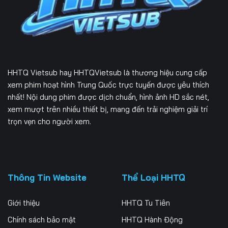
229
230
231
232
233
234
235
236
237
HHTQ Vietsub
hay HHTQVietsub là thương hiệu cung cấp
238
239
240
xem phim hoạt hình Trung Quốc trực tuyến được yêu thích
nhất! Nội dung phim được dịch chuẩn, hình ảnh HD sắc nét,
241
242
243
xem mượt trên nhiều thiết bị, mang đến trải nghiệm giải trí
trọn vẹn cho người xem.
244
245
246
247
248
249
250
251
252
Thông Tin Website
Thể Loại HHTQ
253
254
255
Giới thiệu
HHTQ Tu Tiên
256
257
258
Chính sách bảo mật
HHTQ Hành Động