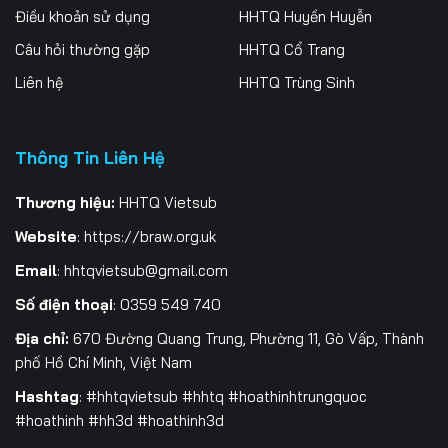
Điều khoản sử dụng
HHTQ Huyền Huyễn
259
260
261
Câu hỏi thường gặp
HHTQ Cổ Trang
262
263
264
Liên hệ
HHTQ Trùng Sinh
265
266
267
Thông Tin Liên Hệ
268
269
270
271
272
273
Thương hiệu:
HHTQ Vietsub
Website
:
https://braw.org.uk
274
275
276
Email
:
hhtqvietsub@gmail.com
277
278
279
Số điện thoại
: 0359 549 740
280
281
282
Địa chỉ:
670 Đường Quang Trung, Phường 11, Gò Vấp, Thành
phố Hồ Chí Minh, Việt Nam
283
284
285
Hashtag
: #hhtqvietsub #hhtq #hoathinhtrungquoc
#hoathinh #hh3d #hoathinh3d
286
287
288