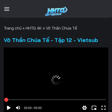
Bỏ
qua
nội
dung
Trang chủ
»
HHTQ 4K
»
Võ Thần Chúa Tể
Võ Thần Chúa Tể - Tập 12 - Vietsub
00:00 / 00:00