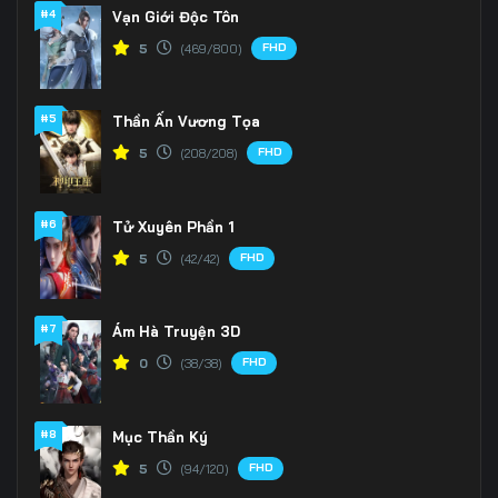
166
167
168
#4
Vạn Giới Độc Tôn
FHD
5
(469/800)
169
170
171
172
173
174
#5
Thần Ấn Vương Tọa
175
176
177
FHD
5
(208/208)
178
179
180
#6
Tử Xuyên Phần 1
181
182
183
FHD
5
(42/42)
184
185
186
#7
Ám Hà Truyện 3D
187
188
189
FHD
0
(38/38)
190
191
192
#8
Mục Thần Ký
193
194
195
FHD
5
(94/120)
196
197
198