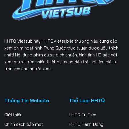
229
230
231
232
233
234
235
236
237
HHTQ Vietsub
hay HHTQVietsub là thương hiệu cung cấp
238
239
240
xem phim hoạt hình Trung Quốc trực tuyến được yêu thích
nhất! Nội dung phim được dịch chuẩn, hình ảnh HD sắc nét,
241
242
243
xem mượt trên nhiều thiết bị, mang đến trải nghiệm giải trí
trọn vẹn cho người xem.
244
245
246
247
248
249
250
251
252
Thông Tin Website
Thể Loại HHTQ
253
254
255
Giới thiệu
HHTQ Tu Tiên
256
257
258
Chính sách bảo mật
HHTQ Hành Động