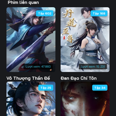
Phim liên quan
46
47
48
Tập 602
Tập 168
49
50
51
52
53
54
55
56
57
58
59
60
61
62
63
Lượt xem:
47.860
Lượt xem:
15.231
Vô Thượng Thần Đế
Đan Đạo Chí Tôn
64
65
66
Tập 25
Tập 34
67
68
69
70
71
72
73
74
75