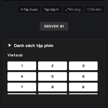
Tập trước
Tập tiếp
Mở rộng
Tắt đèn
SERVER #1
Danh sách tập phim
Vietsub
1
2
3
4
5
6
7
8
9
10
11
12