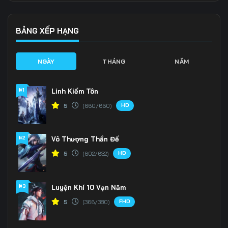
136
137
138
139
140
141
BẢNG XẾP HẠNG
142
143
144
NGÀY
THÁNG
NĂM
145
146
147
#1
Linh Kiếm Tôn
148
149
150
HD
5
(660/660)
151
152
153
#2
Vô Thượng Thần Đế
154
155
156
HD
5
(602/632)
157
158
159
160
161
162
#3
Luyện Khí 10 Vạn Năm
FHD
5
(366/380)
163
164
165