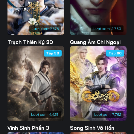
76
77
78
79
80
81
Lượt xem:
2.378
Lượt xem:
2.750
82
83
84
Trạch Thiên Ký 3D
Quang Âm Chi Ngoại
85
86
87
Tập 58
Tập 60
88
89
90
91
92
93
94
95
96
97
98
99
100
101
102
Lượt xem:
4.425
Lượt xem:
7.762
103
104
105
Vĩnh Sinh Phần 3
Song Sinh Võ Hồn