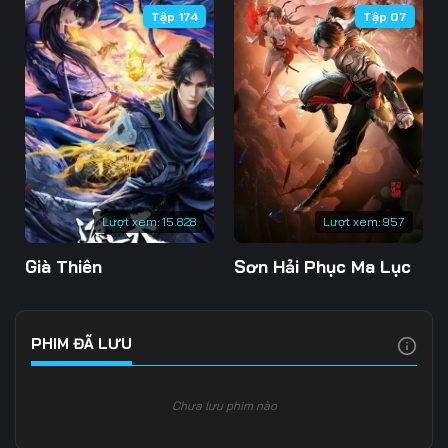
Tập 174
Tập 07
106
107
108
109
110
111
112
113
114
115
116
117
118
119
120
Lượt xem:
15.828
Lượt xem:
957
121
122
123
Già Thiên
Sơn Hải Phục Ma Lục
124
125
126
127
128
129
PHIM ĐÃ LƯU
130
131
132
Chưa lưu phim nào
133
134
135