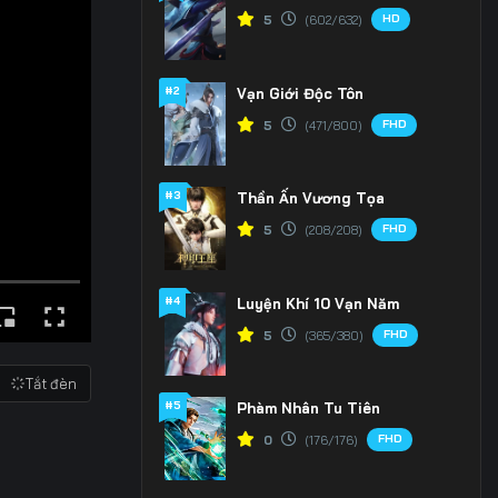
HD
5
(602/632)
#2
Vạn Giới Độc Tôn
FHD
5
(471/800)
#3
Thần Ấn Vương Tọa
FHD
5
(208/208)
#4
Luyện Khí 10 Vạn Năm
FHD
5
(365/380)
Tắt đèn
#5
Phàm Nhân Tu Tiên
FHD
0
(176/176)