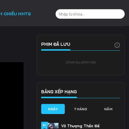
CH CHIẾU HHTQ
PHIM ĐÃ LƯU
Chưa lưu phim nào
BẢNG XẾP HẠNG
NGÀY
THÁNG
NĂM
#1
Vô Thượng Thần Đế