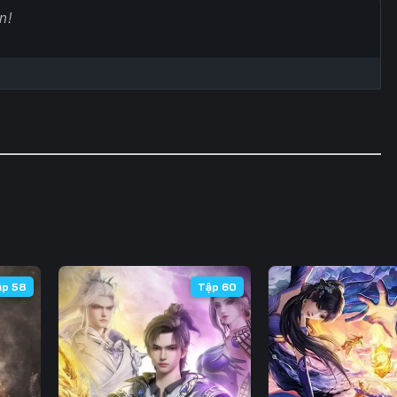
60
61
62
6
67
68
69
7
74
75
76
7
81
82
83
8
88
89
90
9
95
96
97
9
102
103
104
10
ập 58
Tập 60
109
110
111
11
116
117
118
11
123
124
125
12