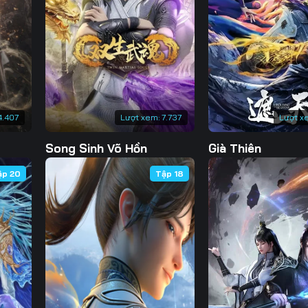
130
131
132
13
137
138
139
14
144
145
146
14
151
152
153
15
4.407
Lượt xem:
7.737
Lượt x
158
159
160
16
Song Sinh Võ Hồn
Già Thiên
165
166
167
16
ập 20
Tập 18
172
173
174
17
179
180
181
18
186
187
188
18
193
194
195
19