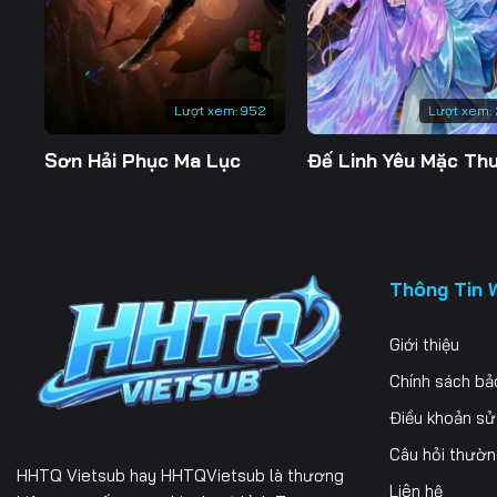
197
198
199
204
205
206
Lượt xem:
952
Lượt xem:
211
212
213
Sơn Hải Phục Ma Lục
218
219
220
225
226
227
232
233
234
Thông Tin 
239
240
241
Giới thiệu
246
247
248
Chính sách bả
253
254
255
Điều khoản s
Câu hỏi thườ
260
261
262
HHTQ Vietsub
hay HHTQVietsub là thương
Liên hệ