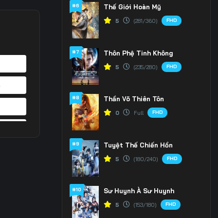
#6
Thế Giới Hoàn Mỹ
FHD
5
(281/360)
#7
Thôn Phệ Tinh Không
FHD
5
(235/280)
4
#8
Thần Võ Thiên Tôn
1
FHD
0
Full
8
#9
Tuyệt Thế Chiến Hồn
5
FHD
5
(180/240)
2
#10
Sư Huynh À Sư Huynh
9
FHD
5
(153/180)
6