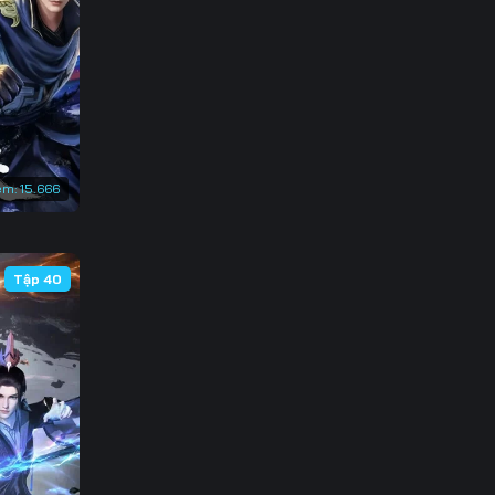
3
0
7
4
em:
15.666
1
8
Tập 40
5
2
9
6