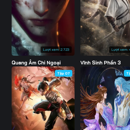
127
128
129
134
135
136
141
142
143
148
149
150
Lượt xem:
2.723
Lượt xem:
155
156
157
Quang Âm Chi Ngoại
Vĩnh Sinh Phần 3
162
163
164
Tập 07
T
169
170
171
176
177
178
183
184
185
190
191
192