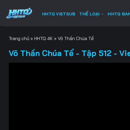
Bỏ
qua
HHTQ VIETSUB
THỂ LOẠI
HHTQ ĐAN
nội
dung
Trang chủ
»
HHTQ 4K
»
Võ Thần Chúa Tể
Võ Thần Chúa Tể - Tập 512 - Vi