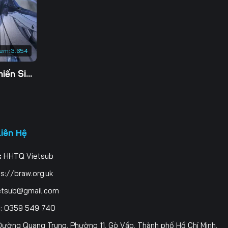
3
0
xem:
3.654
7
Tu Tiên Giả Đại Chiến Siêu Năng Lực 3D
4
1
8
Liên Hệ
5
:
HHTQ Vietsub
2
s://braw.org.uk
9
etsub@gmail.com
i
: 0359 549 740
6
ường Quang Trung, Phường 11, Gò Vấp, Thành phố Hồ Chí Minh,