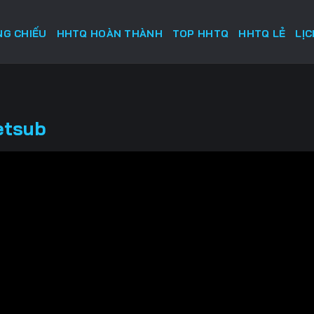
G CHIẾU
HHTQ HOÀN THÀNH
TOP HHTQ
HHTQ LẺ
LỊ
etsub