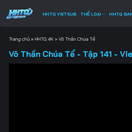
Bỏ
qua
HHTQ VIETSUB
THỂ LOẠI
HHTQ ĐAN
nội
dung
Trang chủ
»
HHTQ 4K
»
Võ Thần Chúa Tể
Võ Thần Chúa Tể - Tập 141 - Vi