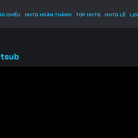
G CHIẾU
HHTQ HOÀN THÀNH
TOP HHTQ
HHTQ LẺ
LỊ
etsub