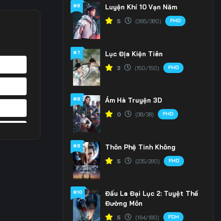
#6
Luyện Khí 10 Vạn Năm
FHD
5
(365/380)
#7
Lục Địa Kiện Tiên
FHD
3
(150/150)
4
#8
Ám Hà Truyện 3D
1
FHD
0
(38/38)
8
#9
Thôn Phệ Tinh Không
5
FHD
5
(235/280)
2
#10
Đấu La Đại Lục 2: Tuyệt Thế
9
Đường Môn
6
FDH
5
(164/180)