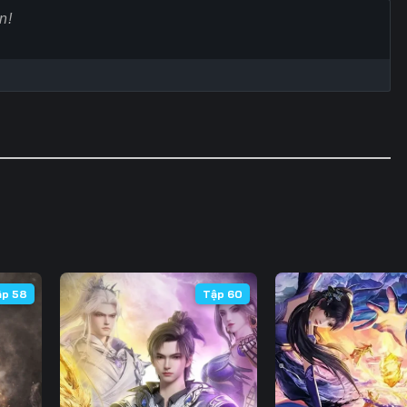
60
61
62
6
67
68
69
7
74
75
76
7
81
82
83
8
88
89
90
9
95
96
97
9
102
103
104
10
ập 58
Tập 60
109
110
111
11
116
117
118
11
123
124
125
12