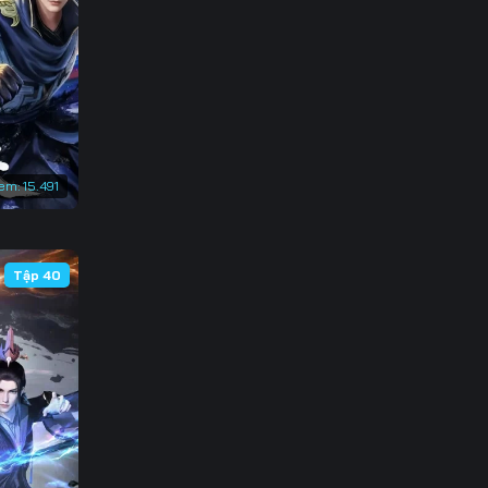
3
0
7
4
em:
15.491
1
8
Tập 40
5
2
9
6