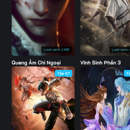
127
128
129
134
135
136
141
142
143
148
149
150
Lượt xem:
2.661
Lượt xem:
155
156
157
Quang Âm Chi Ngoại
Vĩnh Sinh Phần 3
162
163
164
Tập 07
T
169
170
171
176
177
178
183
184
185
190
191
192