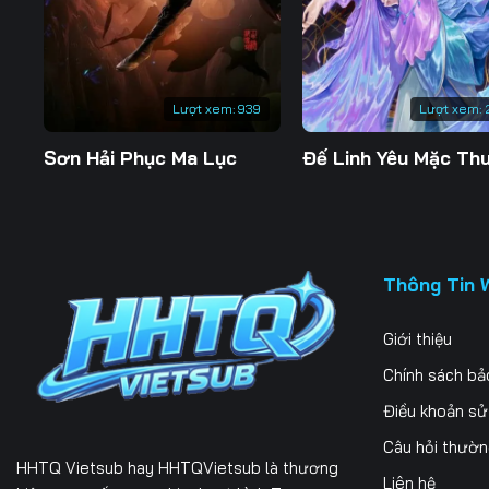
197
198
199
204
205
206
Lượt xem:
939
Lượt xem:
211
212
213
Sơn Hải Phục Ma Lục
218
219
220
225
226
227
232
233
234
Thông Tin 
239
240
241
Giới thiệu
246
247
248
Chính sách bả
253
254
255
Điều khoản s
Câu hỏi thườ
260
261
262
HHTQ Vietsub
hay HHTQVietsub là thương
Liên hệ