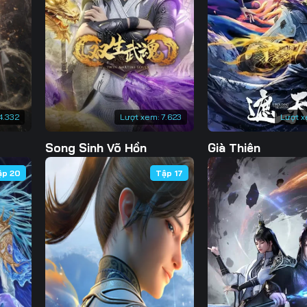
130
131
132
13
137
138
139
14
144
145
146
14
151
152
153
15
4.332
Lượt xem:
7.623
Lượt x
158
159
160
16
Song Sinh Võ Hồn
Già Thiên
165
166
167
16
ập 20
Tập 17
172
173
174
17
179
180
181
18
186
187
188
18
193
194
195
19