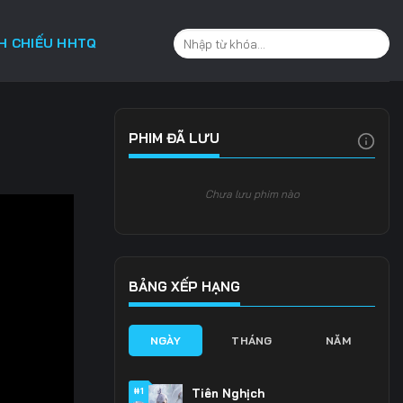
CH CHIẾU HHTQ
PHIM ĐÃ LƯU
Chưa lưu phim nào
BẢNG XẾP HẠNG
NGÀY
THÁNG
NĂM
#1
Tiên Nghịch