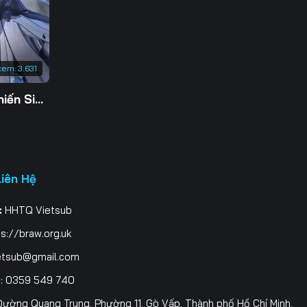
3
0
xem:
3.631
7
Tu Tiên Giả Đại Chiến Siêu Năng Lực 3D
4
1
8
Liên Hệ
5
:
HHTQ Vietsub
2
s://braw.org.uk
9
etsub@gmail.com
i
: 0359 549 740
6
ường Quang Trung, Phường 11, Gò Vấp, Thành phố Hồ Chí Minh,