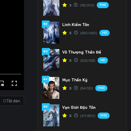
FHD
3
(152/200)
#2
Linh Kiếm Tôn
HD
5
(660/660)
#3
Vô Thượng Thần Đế
HD
5
(602/632)
#4
Mục Thần Ký
FHD
5
(94/120)
Tắt đèn
#5
Vạn Giới Độc Tôn
FHD
5
(471/800)