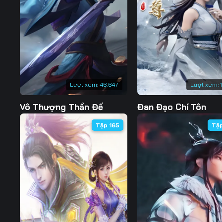
127
128
129
134
135
136
141
142
143
148
149
150
Lượt xem:
46.647
Lượt xem:
155
156
157
Vô Thượng Thần Đế
Đan Đạo Chí Tôn
162
163
164
Tập 165
Tậ
169
170
171
176
177
178
183
184
185
190
191
192