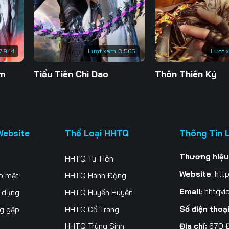
200
201
202
20
207
208
209
21
7.944
Lượt xem:
3.565
Lượt 
214
215
216
21
ăm
Tiểu Tiên Chi Dao
Thôn Thiên Ký
221
222
223
22
228
229
230
23
235
236
237
23
Website
Thể Loại HHTQ
Thông Tin 
242
243
244
24
Thương hiệu
HHTQ Tu Tiên
249
250
251
25
Website
:
http
o mật
HHTQ Hành Động
256
257
258
25
Email
:
hhtqvi
ử dụng
HHTQ Huyền Huyễn
Số điện thoạ
ng gặp
HHTQ Cổ Trang
263
264
265
26
Địa chỉ:
670 Đ
HHTQ Trùng Sinh