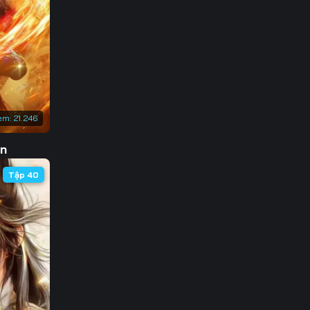
3
0
7
4
em:
21.246
1
ôn
8
Tập 40
5
2
9
6