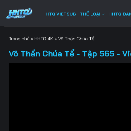
Bỏ
qua
HHTQ VIETSUB
THỂ LOẠI
HHTQ ĐAN
nội
dung
Trang chủ
»
HHTQ 4K
»
Võ Thần Chúa Tể
Võ Thần Chúa Tể - Tập 565 - V