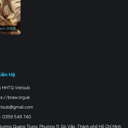
3
0
xem:
3.638
7
4
1
8
Liên Hệ
5
:
HHTQ Vietsub
2
s://braw.org.uk
9
etsub@gmail.com
i
: 0359 549 740
6
ường Quang Trung, Phường 11, Gò Vấp, Thành phố Hồ Chí Minh,