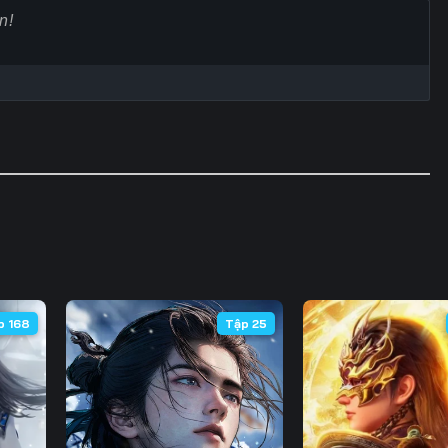
60
61
62
6
67
68
69
7
74
75
76
7
81
82
83
8
88
89
90
9
95
96
97
9
102
103
104
10
p 168
Tập 25
109
110
111
11
116
117
118
11
123
124
125
12