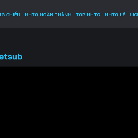
G CHIẾU
HHTQ HOÀN THÀNH
TOP HHTQ
HHTQ LẺ
LỊ
ietsub