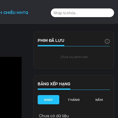
CH CHIẾU HHTQ
PHIM ĐÃ LƯU
Chưa lưu phim nào
BẢNG XẾP HẠNG
NGÀY
THÁNG
NĂM
Chưa có dữ liệu