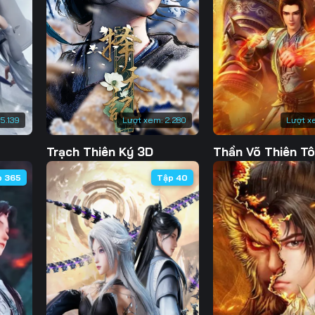
130
131
132
13
137
138
139
14
144
145
146
14
151
152
153
15
15.139
Lượt xem:
2.280
Lượt x
158
159
160
16
Trạch Thiên Ký 3D
Thần Võ Thiên T
165
166
167
16
p 365
Tập 40
172
173
174
17
179
180
181
18
186
187
188
18
193
194
195
19