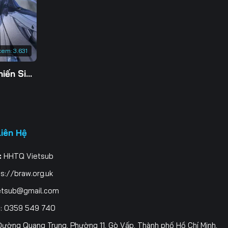
3
0
xem:
3.631
7
Tu Tiên Giả Đại Chiến Siêu Năng Lực 3D
4
1
8
Liên Hệ
5
:
HHTQ Vietsub
2
s://braw.org.uk
9
etsub@gmail.com
i
: 0359 549 740
6
ường Quang Trung, Phường 11, Gò Vấp, Thành phố Hồ Chí Minh,