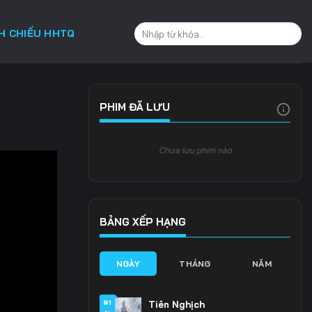
CH CHIẾU HHTQ
PHIM ĐÃ LƯU
Chưa lưu phim nào
BẢNG XẾP HẠNG
NGÀY
THÁNG
NĂM
#1
Tiên Nghịch