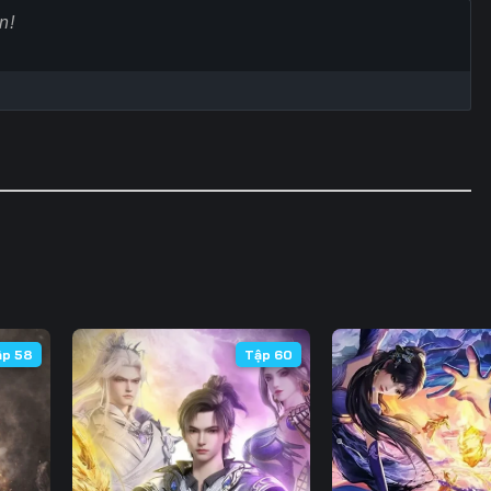
60
61
62
6
67
68
69
7
74
75
76
7
81
82
83
8
88
89
90
9
95
96
97
9
102
103
104
10
ập 58
Tập 60
109
110
111
11
116
117
118
11
123
124
125
12