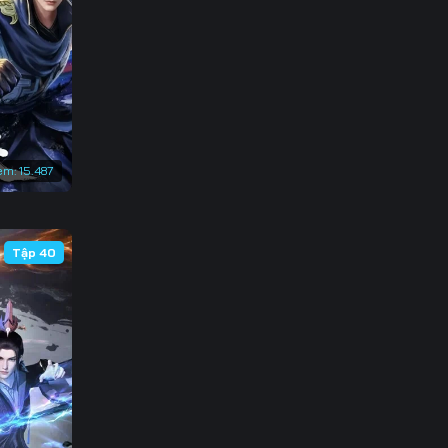
3
0
7
4
em:
15.487
1
8
Tập 40
5
2
9
6