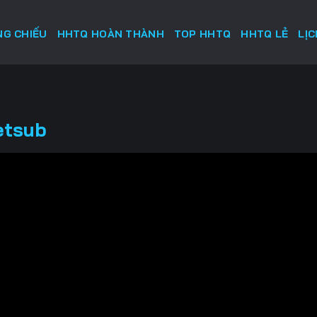
G CHIẾU
HHTQ HOÀN THÀNH
TOP HHTQ
HHTQ LẺ
LỊ
etsub