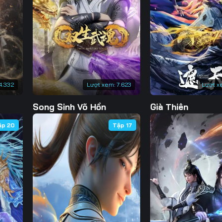
130
131
132
13
137
138
139
14
144
145
146
14
151
152
153
15
4.332
Lượt xem:
7.623
Lượt x
158
159
160
16
Song Sinh Võ Hồn
Già Thiên
165
166
167
16
ập 20
Tập 17
172
173
174
17
179
180
181
18
186
187
188
18
193
194
195
19