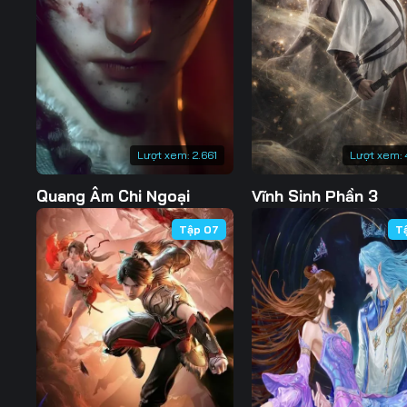
127
128
129
134
135
136
141
142
143
148
149
150
Lượt xem:
2.661
Lượt xem:
155
156
157
Quang Âm Chi Ngoại
Vĩnh Sinh Phần 3
162
163
164
Tập 07
T
169
170
171
176
177
178
183
184
185
190
191
192