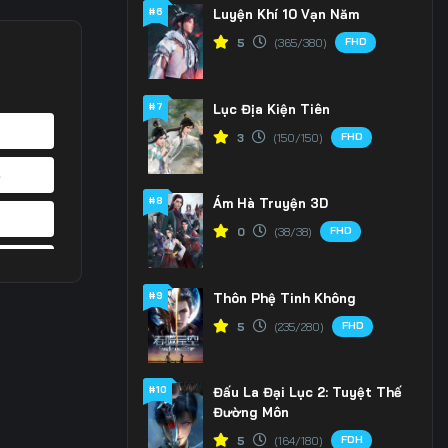
#6
Luyện Khí 10 Vạn Năm
FHD
5
(365/380)
#7
Lục Địa Kiện Tiên
FHD
3
(150/150)
4
#8
Ám Hà Truyện 3D
1
FHD
0
(38/38)
8
#9
Thôn Phệ Tinh Không
5
FHD
5
(235/280)
2
#10
Đấu La Đại Lục 2: Tuyệt Thế
9
Đường Môn
6
FDH
5
(164/180)