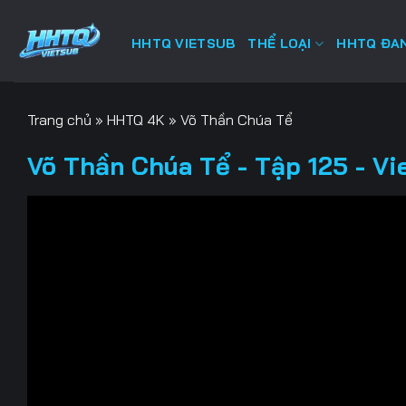
Bỏ
qua
HHTQ VIETSUB
THỂ LOẠI
HHTQ ĐAN
nội
dung
Trang chủ
»
HHTQ 4K
»
Võ Thần Chúa Tể
Võ Thần Chúa Tể - Tập 125 - Vi