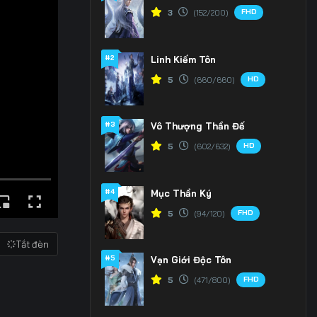
FHD
3
(152/200)
#2
Linh Kiếm Tôn
HD
5
(660/660)
#3
Vô Thượng Thần Đế
HD
5
(602/632)
#4
Mục Thần Ký
FHD
5
(94/120)
Tắt đèn
#5
Vạn Giới Độc Tôn
FHD
5
(471/800)