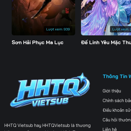
197
198
199
204
205
206
Lượt xem:
939
Lượt xem:
211
212
213
Sơn Hải Phục Ma Lục
218
219
220
225
226
227
232
233
234
Thông Tin 
239
240
241
Giới thiệu
246
247
248
Chính sách bả
253
254
255
Điều khoản s
Câu hỏi thườ
260
261
262
HHTQ Vietsub
hay HHTQVietsub là thương
Liên hệ