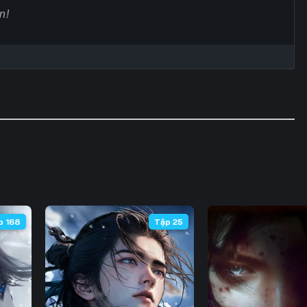
60
61
62
6
67
68
69
7
74
75
76
7
81
82
83
8
88
89
90
9
95
96
97
9
102
103
104
10
p 168
Tập 25
109
110
111
11
116
117
118
11
123
124
125
12