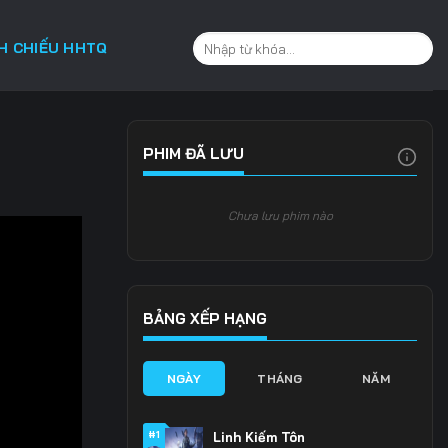
CH CHIẾU HHTQ
PHIM ĐÃ LƯU
Chưa lưu phim nào
BẢNG XẾP HẠNG
NGÀY
THÁNG
NĂM
#1
Linh Kiếm Tôn