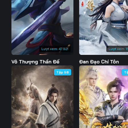
127
128
129
134
135
136
141
142
143
148
149
150
Lượt xem:
47.921
Lượt xem:
1
155
156
157
Vô Thượng Thần Đế
Đan Đạo Chí Tôn
162
163
164
Tập 58
T
169
170
171
176
177
178
183
184
185
190
191
192