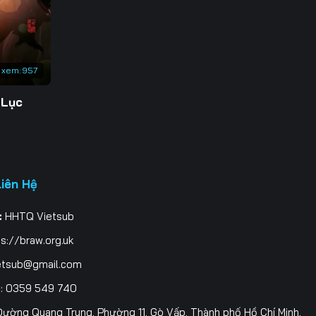
3
0
 xem:
957
7
 Lục
4
1
8
Liên Hệ
5
:
HHTQ Vietsub
2
s://braw.org.uk
9
etsub@gmail.com
i
: 0359 549 740
6
ường Quang Trung, Phường 11, Gò Vấp, Thành phố Hồ Chí Minh,