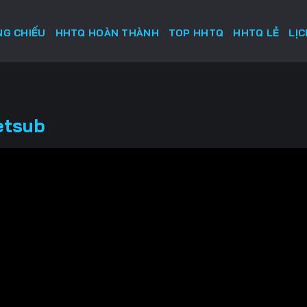
G CHIẾU
HHTQ HOÀN THÀNH
TOP HHTQ
HHTQ LẺ
LỊ
etsub