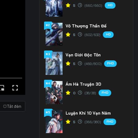
HD
5
(660/660)
#2
Vô Thượng Thần Đế
HD
5
(602/632)
#3
Vạn Giới Độc Tôn
FHD
5
(469/800)
#4
Ám Hà Truyện 3D
FHD
0
(38/38)
Tắt đèn
#5
Luyện Khí 10 Vạn Năm
FHD
5
(366/380)