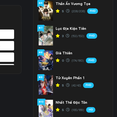
#6
Thần Ấn Vương Tọa
FHD
5
(208/208)
#7
Lục Địa Kiện Tiên
FHD
3
(150/150)
4
#8
Già Thiên
1
FHD
0
(174/180)
8
#9
Tử Xuyên Phần 1
5
FHD
5
(42/42)
2
#10
Nhất Thế Độc Tôn
9
HD
5
(165/189)
6