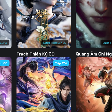
130
131
132
13
137
138
139
14
144
145
146
14
151
152
153
15
5.242
Lượt xem:
2.409
Lượt 
158
159
160
16
Trạch Thiên Ký 3D
Quang Âm Chi Ng
165
166
167
16
ập 60
Tập 174
172
173
174
17
179
180
181
18
186
187
188
18
193
194
195
19