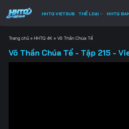
Bỏ
qua
HHTQ VIETSUB
THỂ LOẠI
HHTQ ĐAN
nội
dung
Trang chủ
»
HHTQ 4K
»
Võ Thần Chúa Tể
Võ Thần Chúa Tể - Tập 215 - Vi