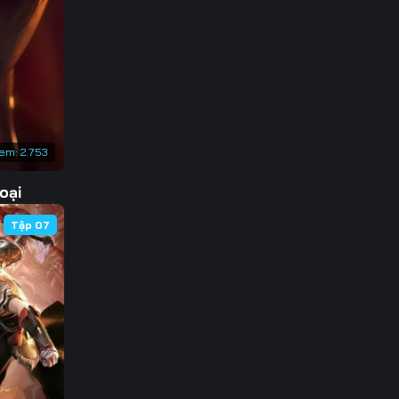
3
0
7
4
xem:
2.753
1
oại
8
Tập 07
5
2
9
6