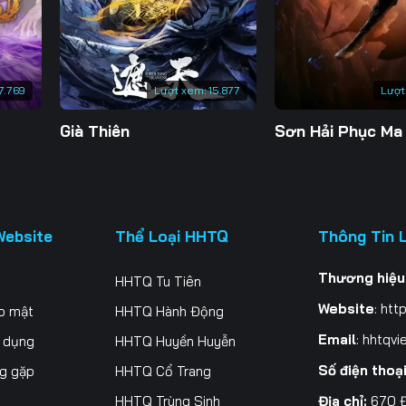
200
201
202
20
207
208
209
21
7.769
Lượt xem:
15.877
Lượt
214
215
216
21
Già Thiên
Sơn Hải Phục Ma
221
222
223
22
228
229
230
23
235
236
237
23
Website
Thể Loại HHTQ
Thông Tin 
242
243
244
24
Thương hiệu
HHTQ Tu Tiên
249
250
251
25
Website
:
http
o mật
HHTQ Hành Động
256
257
258
25
Email
:
hhtqvi
ử dụng
HHTQ Huyền Huyễn
Số điện thoạ
ng gặp
HHTQ Cổ Trang
263
264
265
26
Địa chỉ:
670 Đ
HHTQ Trùng Sinh