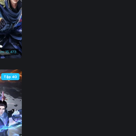
3
0
7
4
em:
15.473
1
8
Tập 40
5
2
9
6