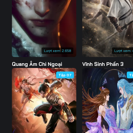
127
128
129
134
135
136
141
142
143
148
149
150
Lượt xem:
2.658
Lượt xem:
155
156
157
Quang Âm Chi Ngoại
Vĩnh Sinh Phần 3
162
163
164
Tập 07
T
169
170
171
176
177
178
183
184
185
190
191
192