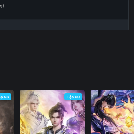
60
61
62
6
67
68
69
7
74
75
76
7
81
82
83
8
88
89
90
9
95
96
97
9
102
103
104
10
ập 58
Tập 60
109
110
111
11
116
117
118
11
123
124
125
12