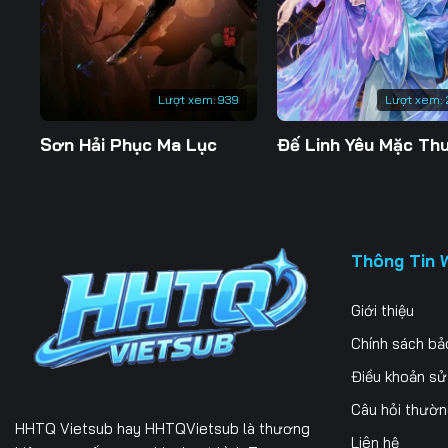
197
198
199
204
205
206
Lượt xem:
939
Lượt xem:
211
212
213
Sơn Hải Phục Ma Lục
218
219
220
225
226
227
232
233
234
Thông Tin 
239
240
241
Giới thiệu
246
247
248
Chính sách bả
253
254
255
Điều khoản s
Câu hỏi thườ
260
261
262
HHTQ Vietsub
hay HHTQVietsub là thương
Liên hệ