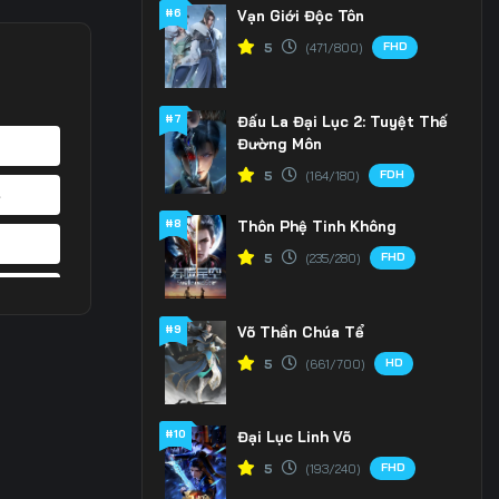
#6
Vạn Giới Độc Tôn
FHD
5
(471/800)
#7
Đấu La Đại Lục 2: Tuyệt Thế
Đường Môn
FDH
5
(164/180)
4
#8
Thôn Phệ Tinh Không
1
FHD
5
(235/280)
8
#9
Võ Thần Chúa Tể
5
HD
5
(661/700)
2
#10
Đại Lục Linh Võ
9
FHD
5
(193/240)
6