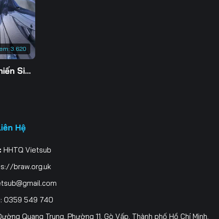
3
0
xem:
3.620
7
Tu Tiên Giả Đại Chiến Siêu Năng Lực 3D
4
1
8
Liên Hệ
5
:
HHTQ Vietsub
2
s://braw.org.uk
9
etsub@gmail.com
i
: 0359 549 740
6
ường Quang Trung, Phường 11, Gò Vấp, Thành phố Hồ Chí Minh,