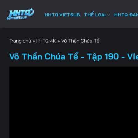
Bỏ
qua
HHTQ VIETSUB
THỂ LOẠI
HHTQ ĐAN
nội
dung
Trang chủ
»
HHTQ 4K
»
Võ Thần Chúa Tể
Võ Thần Chúa Tể - Tập 190 - Vi