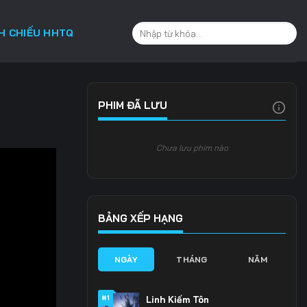
CH CHIẾU HHTQ
PHIM ĐÃ LƯU
Chưa lưu phim nào
BẢNG XẾP HẠNG
NGÀY
THÁNG
NĂM
#1
Linh Kiếm Tôn