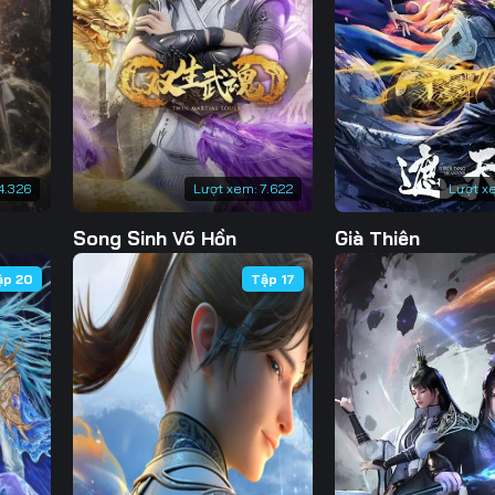
130
131
132
13
137
138
139
14
144
145
146
14
151
152
153
15
4.326
Lượt xem:
7.622
Lượt x
158
159
160
16
Song Sinh Võ Hồn
Già Thiên
165
166
167
16
ập 20
Tập 17
172
173
174
17
179
180
181
18
186
187
188
18
193
194
195
19