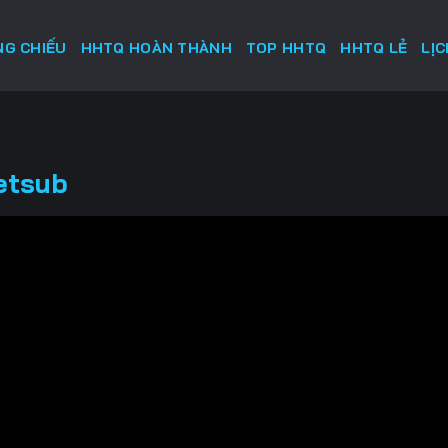
G CHIẾU
HHTQ HOÀN THÀNH
TOP HHTQ
HHTQ LẺ
LỊ
etsub