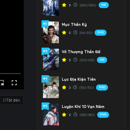
HD
5
(660/660)
#2
Mục Thần Ký
FHD
5
(94/120)
#3
Vô Thượng Thần Đế
HD
5
(602/632)
#4
Lục Địa Kiện Tiên
FHD
3
(150/150)
Tắt đèn
#5
Luyện Khí 10 Vạn Năm
FHD
5
(365/380)