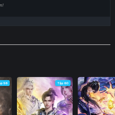
60
61
62
6
67
68
69
7
74
75
76
7
81
82
83
8
88
89
90
9
95
96
97
9
102
103
104
10
ập 58
Tập 60
109
110
111
11
116
117
118
11
123
124
125
12