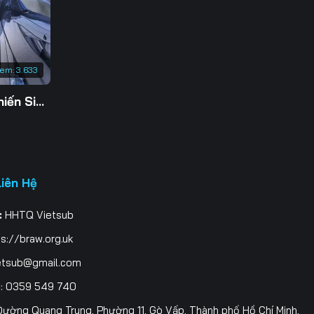
3
0
xem:
3.633
7
Tu Tiên Giả Đại Chiến Siêu Năng Lực 3D
4
1
8
Liên Hệ
5
:
HHTQ Vietsub
2
s://braw.org.uk
9
etsub@gmail.com
i
: 0359 549 740
6
ường Quang Trung, Phường 11, Gò Vấp, Thành phố Hồ Chí Minh,