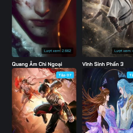
127
128
129
134
135
136
141
142
143
148
149
150
Lượt xem:
2.662
Lượt xem:
155
156
157
Quang Âm Chi Ngoại
Vĩnh Sinh Phần 3
162
163
164
Tập 07
T
169
170
171
176
177
178
183
184
185
190
191
192