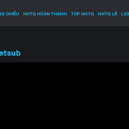
G CHIẾU
HHTQ HOÀN THÀNH
TOP HHTQ
HHTQ LẺ
LỊ
ietsub