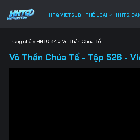
Bỏ
qua
HHTQ VIETSUB
THỂ LOẠI
HHTQ ĐAN
nội
dung
Trang chủ
»
HHTQ 4K
»
Võ Thần Chúa Tể
Võ Thần Chúa Tể - Tập 526 - V