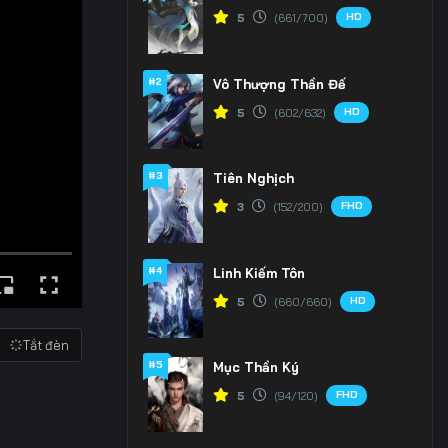
HD
5
(661/700)
#2
Vô Thượng Thần Đế
HD
5
(602/632)
#3
Tiên Nghịch
FHD
3
(152/200)
#4
Linh Kiếm Tôn
HD
5
(660/660)
Tắt đèn
#5
Mục Thần Ký
FHD
5
(94/120)