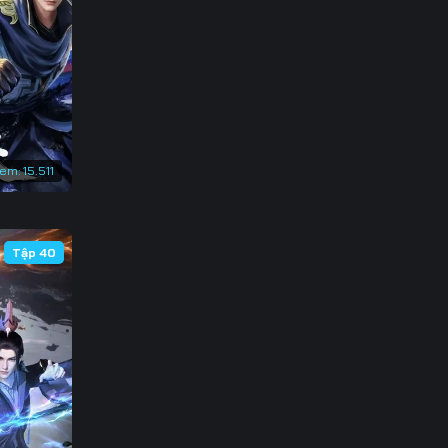
3
0
7
4
xem:
15.511
1
8
Tập 40
5
2
9
6