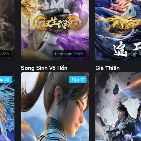
130
131
132
13
137
138
139
14
144
145
146
14
151
152
153
15
4.333
Lượt xem:
7.626
Lượt 
158
159
160
16
Song Sinh Võ Hồn
Già Thiên
165
166
167
16
ập 20
Tập 17
172
173
174
17
179
180
181
18
186
187
188
18
193
194
195
19