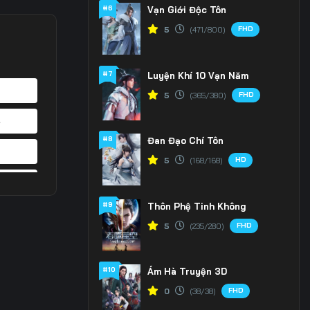
#6
Vạn Giới Độc Tôn
FHD
5
(471/800)
#7
Luyện Khí 10 Vạn Năm
FHD
5
(365/380)
4
#8
Đan Đạo Chí Tôn
1
HD
5
(168/168)
8
#9
Thôn Phệ Tinh Không
5
FHD
5
(235/280)
2
#10
Ám Hà Truyện 3D
9
FHD
0
(38/38)
6