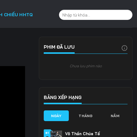
CH CHIẾU HHTQ
PHIM ĐÃ LƯU
Chưa lưu phim nào
BẢNG XẾP HẠNG
NGÀY
THÁNG
NĂM
#1
Võ Thần Chúa Tể