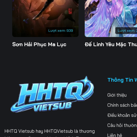
197
198
199
204
205
206
Lượt xem:
939
Lượt xem:
211
212
213
Sơn Hải Phục Ma Lục
218
219
220
225
226
227
232
233
234
Thông Tin 
239
240
241
Giới thiệu
246
247
248
Chính sách bả
253
254
255
Điều khoản s
Câu hỏi thườ
260
261
262
HHTQ Vietsub
hay HHTQVietsub là thương
Liên hệ