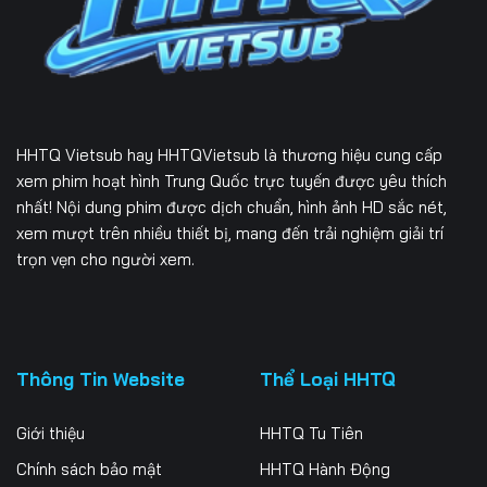
229
230
231
232
233
234
235
236
237
HHTQ Vietsub
hay HHTQVietsub là thương hiệu cung cấp
238
239
240
xem phim hoạt hình Trung Quốc trực tuyến được yêu thích
nhất! Nội dung phim được dịch chuẩn, hình ảnh HD sắc nét,
241
242
243
xem mượt trên nhiều thiết bị, mang đến trải nghiệm giải trí
trọn vẹn cho người xem.
244
245
246
247
248
249
250
251
252
Thông Tin Website
Thể Loại HHTQ
253
254
255
Giới thiệu
HHTQ Tu Tiên
256
257
258
Chính sách bảo mật
HHTQ Hành Động