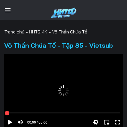
Bỏ
qua
nội
dung
Trang chủ
»
HHTQ 4K
»
Võ Thần Chúa Tể
Võ Thần Chúa Tể - Tập 85 - Vietsub
00:00 / 00:00