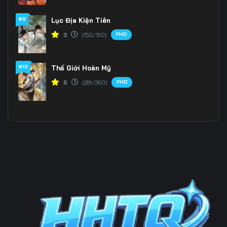
#9
Lục Địa Kiện Tiên
199
200
201
FHD
3
(150/150)
202
203
204
205
206
207
#10
Thế Giới Hoàn Mỹ
FHD
5
(281/360)
208
209
210
211
212
213
214
215
216
217
218
219
220
221
222
223
224
225
226
227
228