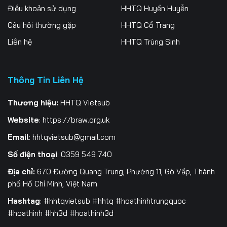
Điều khoản sử dụng
HHTQ Huyền Huyễn
259
260
261
Câu hỏi thường gặp
HHTQ Cổ Trang
262
263
264
Liên hệ
HHTQ Trùng Sinh
265
266
267
Thông Tin Liên Hệ
268
269
270
271
272
273
Thương hiệu:
HHTQ Vietsub
Website
:
https://braw.org.uk
274
275
276
Email
:
hhtqvietsub@gmail.com
277
278
279
Số điện thoại
: 0359 549 740
280
281
282
Địa chỉ:
670 Đường Quang Trung, Phường 11, Gò Vấp, Thành
phố Hồ Chí Minh, Việt Nam
283
284
285
Hashtag
: #hhtqvietsub #hhtq #hoathinhtrungquoc
#hoathinh #hh3d #hoathinh3d
286
287
288