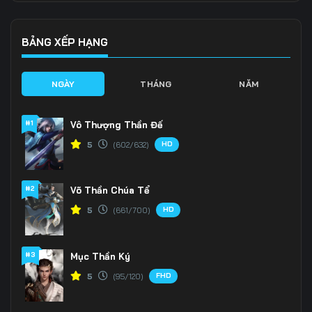
136
137
138
139
140
141
BẢNG XẾP HẠNG
142
143
144
NGÀY
THÁNG
NĂM
145
146
147
#1
Vô Thượng Thần Đế
148
149
150
HD
5
(602/632)
151
152
153
#2
Võ Thần Chúa Tể
154
155
156
HD
5
(661/700)
157
158
159
160
161
162
#3
Mục Thần Ký
FHD
5
(95/120)
163
164
165