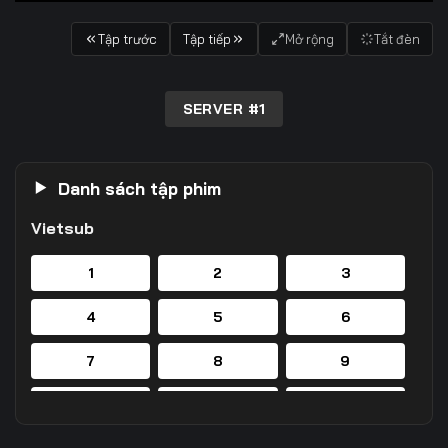
Tập trước
Tập tiếp
Mở rộng
Tắt đèn
SERVER #1
Danh sách tập phim
Vietsub
1
2
3
4
5
6
7
8
9
10
11
12