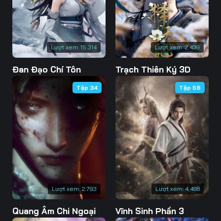
76
77
78
79
80
81
Lượt xem:
15.314
Lượt xem:
2.439
82
83
84
Đan Đạo Chí Tôn
Trạch Thiên Ký 3D
85
86
87
Tập 34
Tập 58
88
89
90
91
92
93
94
95
96
97
98
99
100
101
102
Lượt xem:
2.793
Lượt xem:
4.498
103
104
105
Quang Âm Chi Ngoại
Vĩnh Sinh Phần 3