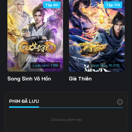
Tập 60
Tập 174
106
107
108
109
110
111
112
113
114
115
116
117
118
119
120
Lượt xem:
7.818
Lượt xem:
16.076
121
122
123
Song Sinh Võ Hồn
Già Thiên
124
125
126
127
128
129
PHIM ĐÃ LƯU
130
131
132
Chưa lưu phim nào
133
134
135