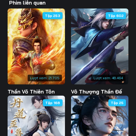
Phim liên quan
46
47
48
Tập 253
Tập 602
49
50
51
52
53
54
55
56
57
58
59
60
61
62
63
Lượt xem:
21.705
Lượt xem:
48.464
Thần Võ Thiên Tôn
Vô Thượng Thần Đế
64
65
66
Tập 168
Tập 25
67
68
69
70
71
72
73
74
75