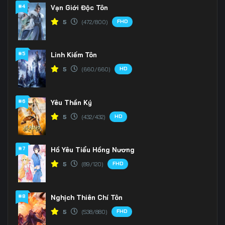
166
167
168
#4
Vạn Giới Độc Tôn
FHD
5
(472/800)
169
170
171
172
173
174
#5
Linh Kiếm Tôn
175
176
177
HD
5
(660/660)
178
179
180
#6
Yêu Thần Ký
181
182
183
HD
5
(432/432)
184
185
186
#7
Hồ Yêu Tiểu Hồng Nương
187
188
189
FHD
5
(89/120)
190
191
192
#8
Nghịch Thiên Chí Tôn
193
194
195
FHD
5
(538/880)
196
197
198