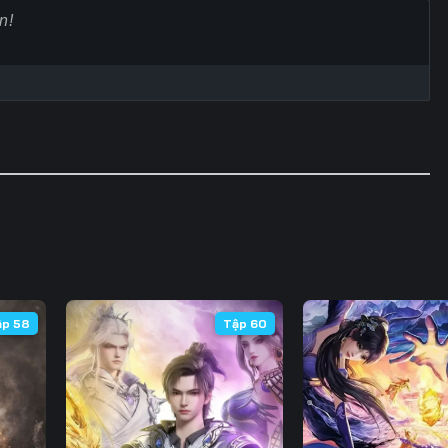
60
61
62
6
67
68
69
7
74
75
76
7
81
82
83
8
88
89
90
9
95
96
97
9
102
103
104
10
ập 58
Tập 60
109
110
111
11
116
117
118
11
123
124
125
12