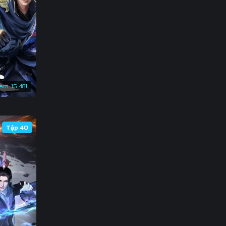
3
0
7
4
xem:
15.481
1
8
Tập 40
5
2
9
6