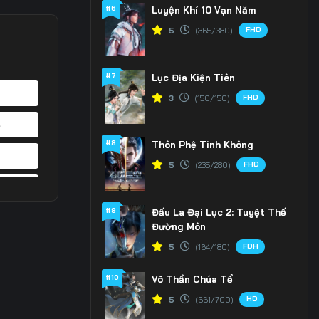
#6
Luyện Khí 10 Vạn Năm
FHD
5
(365/380)
#7
Lục Địa Kiện Tiên
FHD
3
(150/150)
4
#8
Thôn Phệ Tinh Không
1
FHD
5
(235/280)
8
#9
Đấu La Đại Lục 2: Tuyệt Thế
5
Đường Môn
FDH
5
(164/180)
2
#10
Võ Thần Chúa Tể
9
HD
5
(661/700)
6