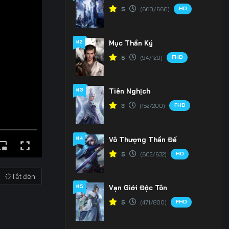
HD
5
(660/660)
#2
Mục Thần Ký
FHD
5
(94/120)
#3
Tiên Nghịch
FHD
3
(152/200)
#4
Vô Thượng Thần Đế
HD
5
(602/632)
Tắt đèn
#5
Vạn Giới Độc Tôn
FHD
5
(471/800)