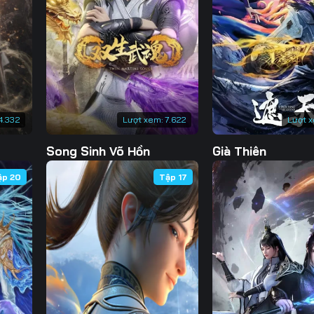
130
131
132
13
137
138
139
14
144
145
146
14
151
152
153
15
4.332
Lượt xem:
7.622
Lượt 
158
159
160
16
Song Sinh Võ Hồn
Già Thiên
165
166
167
16
ập 20
Tập 17
172
173
174
17
179
180
181
18
186
187
188
18
193
194
195
19