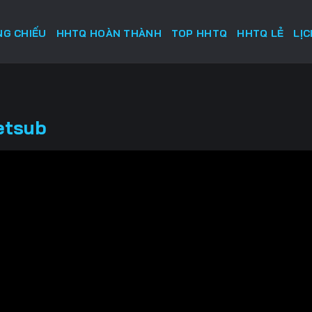
G CHIẾU
HHTQ HOÀN THÀNH
TOP HHTQ
HHTQ LẺ
LỊ
etsub