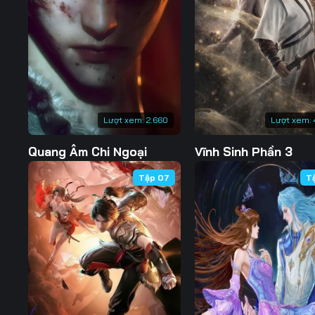
127
128
129
134
135
136
141
142
143
148
149
150
Lượt xem:
2.660
Lượt xem:
155
156
157
Quang Âm Chi Ngoại
Vĩnh Sinh Phần 3
162
163
164
Tập 07
T
169
170
171
176
177
178
183
184
185
190
191
192