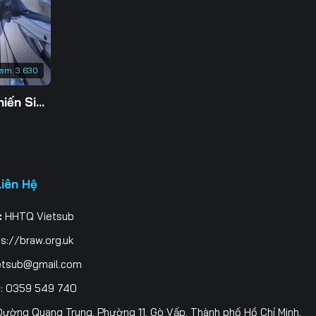
3
0
xem:
3.630
7
Tu Tiên Giả Đại Chiến Siêu Năng Lực 3D
4
1
8
Liên Hệ
5
:
HHTQ Vietsub
2
s://braw.org.uk
9
etsub@gmail.com
i
: 0359 549 740
6
ường Quang Trung, Phường 11, Gò Vấp, Thành phố Hồ Chí Minh,