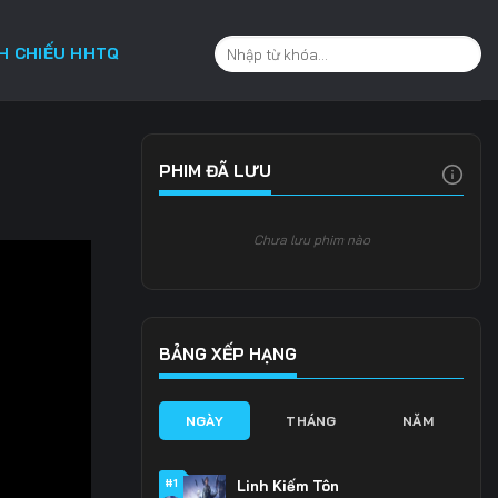
CH CHIẾU HHTQ
PHIM ĐÃ LƯU
Chưa lưu phim nào
BẢNG XẾP HẠNG
NGÀY
THÁNG
NĂM
#1
Linh Kiếm Tôn