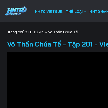
Bỏ
qua
HHTQ VIETSUB
THỂ LOẠI
HHTQ ĐAN
nội
dung
Trang chủ
»
HHTQ 4K
»
Võ Thần Chúa Tể
Võ Thần Chúa Tể - Tập 201 - Vi