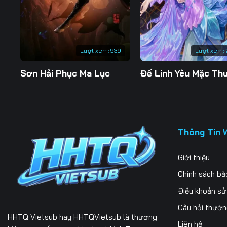
197
198
199
204
205
206
Lượt xem:
939
Lượt xem:
211
212
213
Sơn Hải Phục Ma Lục
218
219
220
225
226
227
232
233
234
Thông Tin 
239
240
241
Giới thiệu
246
247
248
Chính sách bả
253
254
255
Điều khoản s
Câu hỏi thườ
260
261
262
HHTQ Vietsub
hay HHTQVietsub là thương
Liên hệ