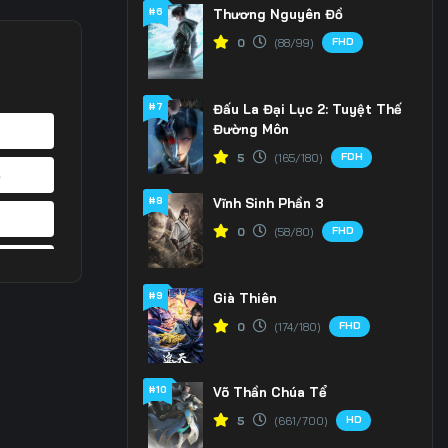
#6
Thương Nguyên Đồ
FHD
0
(88/99)
#7
Đấu La Đại Lục 2: Tuyệt Thế
Đường Môn
FDH
5
(165/180)
4
#8
Vĩnh Sinh Phần 3
1
FHD
0
(58/80)
8
#9
Già Thiên
5
FHD
0
(174/180)
2
#10
Võ Thần Chúa Tể
9
HD
5
(661/700)
6