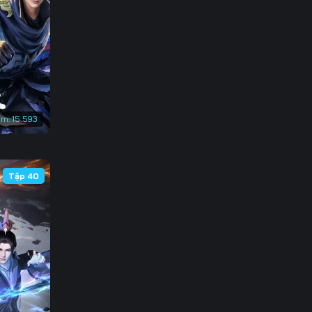
3
0
7
4
em:
15.593
1
8
Tập 40
5
2
9
6