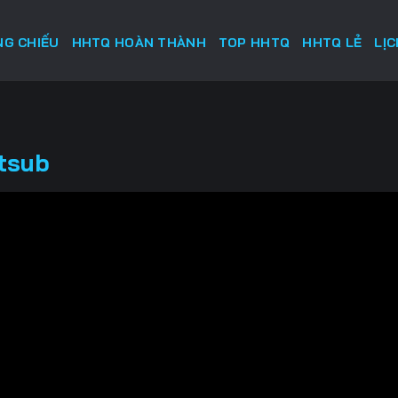
G CHIẾU
HHTQ HOÀN THÀNH
TOP HHTQ
HHTQ LẺ
LỊ
etsub