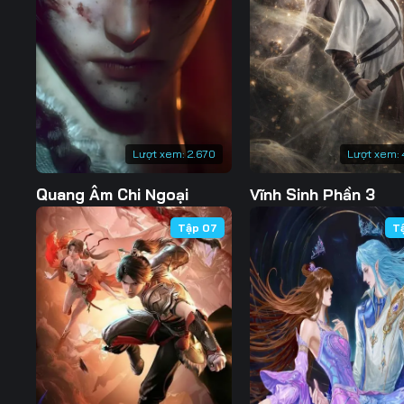
127
128
129
134
135
136
141
142
143
148
149
150
Lượt xem:
2.670
Lượt xem:
155
156
157
Quang Âm Chi Ngoại
Vĩnh Sinh Phần 3
162
163
164
Tập 07
T
169
170
171
176
177
178
183
184
185
190
191
192