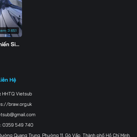
3
0
xem:
3.651
7
Tu Tiên Giả Đại Chiến Siêu Năng Lực 3D
4
1
8
Liên Hệ
5
:
HHTQ Vietsub
2
s://braw.org.uk
9
etsub@gmail.com
i
: 0359 549 740
6
ường Quang Trung, Phường 11, Gò Vấp, Thành phố Hồ Chí Minh,