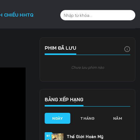
CH CHIẾU HHTQ
PHIM ĐÃ LƯU
Chưa lưu phim nào
BẢNG XẾP HẠNG
NGÀY
THÁNG
NĂM
#1
Thế Giới Hoàn Mỹ