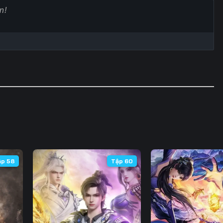
60
61
62
6
67
68
69
7
74
75
76
7
81
82
83
8
88
89
90
9
95
96
97
9
102
103
104
10
ập 58
Tập 60
109
110
111
11
116
117
118
11
123
124
125
12