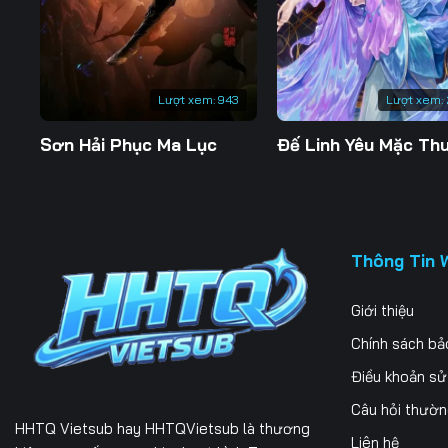
197
198
199
204
205
206
Lượt xem:
943
Lượt xem:
211
212
213
Sơn Hải Phục Ma Lục
218
219
220
225
226
227
232
233
234
Thông Tin 
239
240
241
Giới thiệu
246
247
248
Chính sách bả
253
254
255
Điều khoản s
Câu hỏi thườ
260
261
262
HHTQ Vietsub
hay HHTQVietsub là thương
Liên hệ