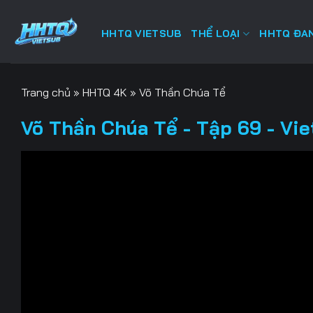
Bỏ
qua
HHTQ VIETSUB
THỂ LOẠI
HHTQ ĐAN
nội
dung
Trang chủ
»
HHTQ 4K
»
Võ Thần Chúa Tể
Võ Thần Chúa Tể - Tập 69 - Vi