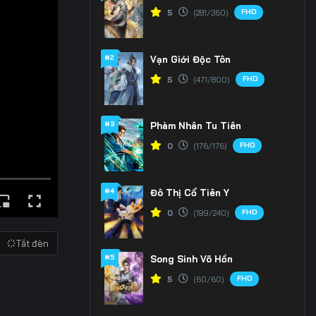
FHD
5
(281/360)
#2
Vạn Giới Độc Tôn
FHD
5
(471/800)
#3
Phàm Nhân Tu Tiên
FHD
0
(176/176)
#4
Đô Thị Cổ Tiên Y
FHD
0
(199/240)
Tắt đèn
#5
Song Sinh Võ Hồn
FHD
5
(60/60)