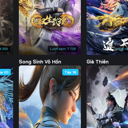
130
131
132
13
137
138
139
14
144
145
146
14
151
152
153
15
4.399
Lượt xem:
7.736
Lượt x
158
159
160
16
Song Sinh Võ Hồn
Già Thiên
165
166
167
16
ập 20
Tập 18
172
173
174
17
179
180
181
18
186
187
188
18
193
194
195
19