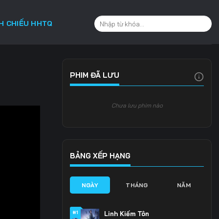
CH CHIẾU HHTQ
PHIM ĐÃ LƯU
Chưa lưu phim nào
BẢNG XẾP HẠNG
NGÀY
THÁNG
NĂM
#1
Linh Kiếm Tôn