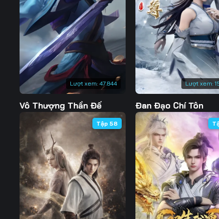
127
128
129
134
135
136
141
142
143
148
149
150
Lượt xem:
47.844
Lượt xem:
1
155
156
157
Vô Thượng Thần Đế
Đan Đạo Chí Tôn
162
163
164
Tập 58
T
169
170
171
176
177
178
183
184
185
190
191
192